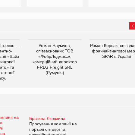
 Івченко —
Роман Наумчев,
Роман Корсак, співвла
ентно-
співзасновник ТОВ
франчайзингової мер
нії «Вайз
«ФейрЛоджикс»,
SPAR в Україні
тингової
комерційний директор
ето» та
FRLG Freight SRL
 агенції
(Румунія)
cy.
Брагина Людмила
Просування компанії на
порталі оптової та
роздрібної торгівлі