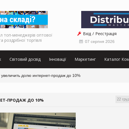
Вхід
Реєстрація
л топ-менеджерів оптової
та роздрібної торгівлі
07 серпня 2026
к
Світовий досвід
Інновації
Маркетинг
Каталог Ком
 увеличить долю интернет-продаж до 10%
22 гру
НЕТ-ПРОДАЖ ДО 10%