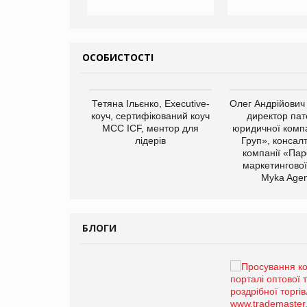
ОСОБИСТОСТІ
арас Ігорович,
Тетяна Ільєнко, Executive-
Олег Андрійович
иробництва ТОВ
коуч, сертифікований коуч
директор пат
Герчак"
МСС ICF, ментор для
юридичної компа
лідерів
Груп», консал
компанії «Пар
маркетингової
Myka Agen
БЛОГИ
Брагина Людмила
Просування компанії на
порталі оптової та
роздрібної торгівлі