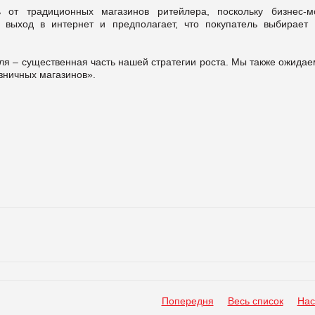
 от традиционных магазинов ритейлера, поскольку бизнес-м
выход в интернет и предполагает, что покупатель выбирает 
я – существенная часть нашей стратегии роста. Мы также ожидае
озничных магазинов».
Попередня
Весь список
Нас