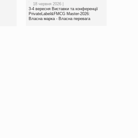
18 червня 2026 |
www.trademaster.ua.
3-4 вересня Виставки та конференції
правила. Особливості.
PrivateLabel&FMCG Master-2026:
Власна марка - Власна перевага