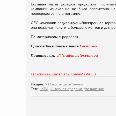
Большая часть доходов продолжит поступать
компании изначально не была рассчитана на 
непосредственно в магазине.
CEO компании подчеркнул: «Электронная торговл
она позволит получить больше клиентов и для р
По материалам e-pepper.ru
Присоединяйтесь к нам в
Facebook!
Пишите нам:
vl@trademaster.com.ua
Ексклюзивні матеріали TradeMaster.ua
Раздел:
>
Новости за рубежем
Теги:
IKEA
,
интернет-продажи
,
увеличение