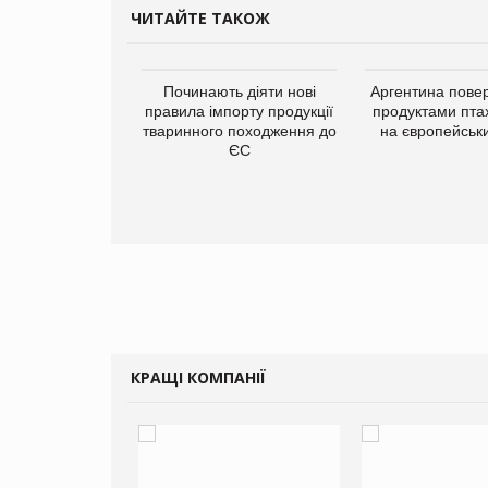
ЧИТАЙТЕ ТАКОЖ
упермаркетів
Починають діяти нові
Аргентина повер
упує мережу
правила імпорту продукції
продуктами пта
нів формату
тваринного походження до
на європейськ
ce store КОЛО:
ЄС
ана компанія
ватиме 374
газини
КРАЩІ КОМПАНІЇ