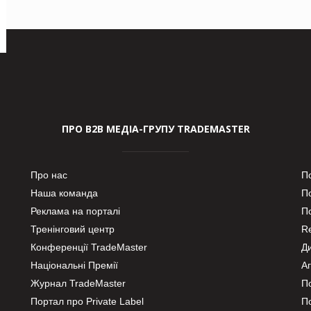
ПРО В2В МЕДІА-ГРУПУ TRADEMASTER
Про нас
П
Наша команда
П
Реклама на порталі
По
Тренінговий центр
Re
Конференції TradeMaster
Д
Національні Премії
А
Журнал TradeMaster
П
Портал про Private Label
П