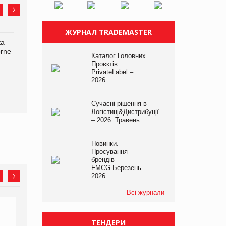
ЖУРНАЛ TRADEMASTER
ка
Bosch заявила про повне
Смачна новинка для
orne
знищення своєї продукції
хвостатих: у VARUS
Каталог Головних
на складі після російської
з’явилися паучі Varto Paw
Проєктів
атаки
expert від власної ТМ
PrivateLabel –
Varto!
2026
Сучасні рішення в
Логістиці&Дистрибуції
– 2026. Травень
Новинки.
Просування
брендів
FMCG.Березень
2026
Всі журнали
ТЕНДЕРИ