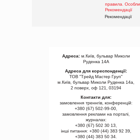
www.trademaster.ua.
правила. Особливості.
ії
Рекомендації
Адреса:
м.Київ, бульвар Миколи
Руденка 14А
Адреса для кореспонденції:
ТОВ "Tрейд Мастер Груп"
м.Київ, бульвар Миколи Руденка 14а,
2 поверх, оф 121, 03194
Контакти для:
замовлення треннгів, конференцій:
+380 (67) 502-99-00,
замовлення реклами на порталі,
журналах:
+380 (67) 502 30 13,
інші питання: +380 (44) 383 92 39,
+380 (44) 383 50 34.