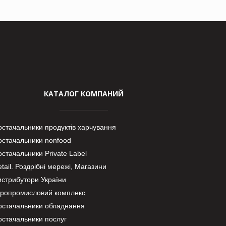
КАТАЛОГ КОМПАНИЙ
остачальники продуктів харчування
остачальники nonfood
стачальники Private Label
tail. Роздрібні мережі, Магазини
истрибутори України
гропромисловий комплекс
остачальники обладнання
остачальники послуг