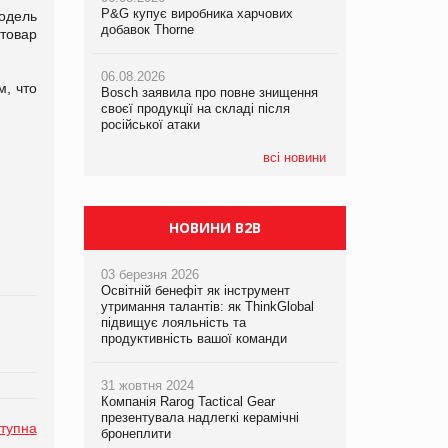
P&G купує виробника харчових
P&G купує виробника харчових
P&G купує виробника харчових
одель
добавок Thorne
добавок Thorne
добавок Thorne
товар
06.08.2026
06.08.2026
06.08.2026
м, что
Bosch заявила про повне знищення
Bosch заявила про повне знищення
Bosch заявила про повне знищення
своєї продукції на складі після
своєї продукції на складі після
своєї продукції на складі після
російської атаки
російської атаки
російської атаки
всі новини
НОВИНИ B2B
03 березня 2026
Освітній бенефіт як інструмент
утримання талантів: як ThinkGlobal
підвищує лояльність та
продуктивність вашої команди
31 жовтня 2024
Компанія Rarog Tactical Gear
презентувала надлегкі керамічні
тупна
бронеплити