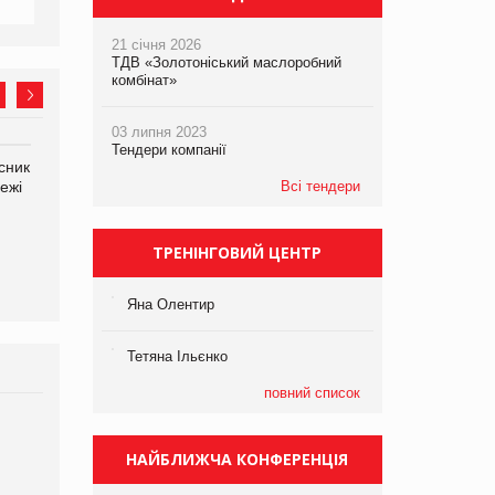
21 січня 2026
ТДВ «Золотоніський маслоробний
комбінат»
03 липня 2023
Тендери компанії
сник
Олексій Логачов-Михайлов
Яна Сараніна, директор
ежі
Файно маркет Директор
Всі тендери
компанії «УкраМарин»
департаменту з
виробництва
ТРЕНІНГОВИЙ ЦЕНТР
Яна Олентир
Тетяна Ільєнко
повний список
Брагина Людмила
Просування компанії на
НАЙБЛИЖЧА КОНФЕРЕНЦІЯ
порталі оптової та
роздрібної торгівлі