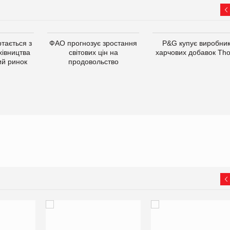
тається з
ФАО прогнозує зростання
P&G купує виробни
хівництва
світових цін на
харчових добавок Th
ий ринок
продовольство