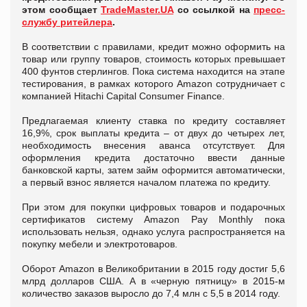
этом сообщает
TradeMaster.UA
со ссылкой на
пресс-
службу ритейлера
.
В соответствии с правилами, кредит можно оформить на
товар или группу товаров, стоимость которых превышает
400 фунтов стерлингов. Пока система находится на этапе
тестирования, в рамках которого Amazon сотрудничает с
компанией Hitachi Capital Consumer Finance.
Предлагаемая клиенту ставка по кредиту составляет
16,9%, срок выплаты кредита – от двух до четырех лет,
необходимость внесения аванса отсутствует. Для
оформления кредита достаточно ввести данные
банковской карты, затем займ оформится автоматически,
а первый взнос является началом платежа по кредиту.
При этом для покупки цифровых товаров и подарочных
сертификатов систему Amazon Pay Monthly пока
использовать нельзя, однако услуга распространяется на
покупку мебели и электротоваров.
Оборот Amazon в Великобритании в 2015 году достиг 5,6
млрд долларов США. А в «черную пятницу» в 2015-м
количество заказов выросло до 7,4 млн с 5,5 в 2014 году.