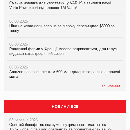
Смачна новинка для хвостатих: у VARUS з’явилися паучі
Ціна на какао-боби вперше за півроку перевищила $5000 за
Ціна на какао-боби вперше за півроку перевищила $5000 за
Varto Paw expert від власної ТМ Varto!
тонну
тонну
06.08.2026
06.08.2026
06.08.2026
Ціна на какао-боби вперше за півроку перевищила $5000 за
Равликові ферми у Франції масово закриваються, для галузі
Равликові ферми у Франції масово закриваються, для галузі
тонну
видався катастрофічний сезон
видався катастрофічний сезон
06.08.2026
06.08.2026
06.08.2026
Равликові ферми у Франції масово закриваються, для галузі
Amazon поверне клієнтам 600 млн доларів за раніше сплачені
Amazon поверне клієнтам 600 млн доларів за раніше сплачені
видався катастрофічний сезон
мита
мита
06.08.2026
05.08.2026
05.08.2026
Amazon поверне клієнтам 600 млн доларів за раніше сплачені
У Євросоюзі набули чинності нові правила щодо штучного
У Євросоюзі набули чинності нові правила щодо штучного
мита
інтелекту
інтелекту
всі новини
НОВИНИ B2B
03 березня 2026
Освітній бенефіт як інструмент утримання талантів: як
ThinkGlobal підвищує лояльність та продуктивність вашої