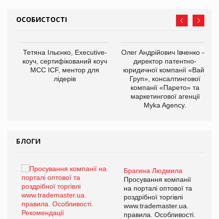
ОСОБИСТОСТІ
,
Тетяна Ільєнко, Executive-
Олег Андрійович Івченко —
ОВ
коуч, сертифікований коуч
директор патентно-
МСС ICF, ментор для
юридичної компанії «Вайз
лідерів
Груп», консалтингової
компанії «Парето» та
маркетингової агенції
Myka Agency.
БЛОГИ
Брагина Людмила
ї
Просування компанії
а
на порталі оптової та
роздрібної торгівлі
www.trademaster.ua.
і.
правила. Особливості.