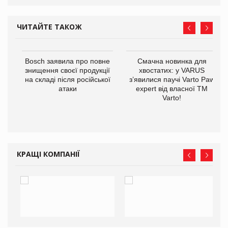
ЧИТАЙТЕ ТАКОЖ
 $1
Bosch заявила про повне
Смачна новинка для
знищення своєї продукції
хвостатих: у VARUS
на складі після російської
з’явилися паучі Varto Paw
атаки
expert від власної ТМ
Varto!
КРАЩІ КОМПАНІЇ