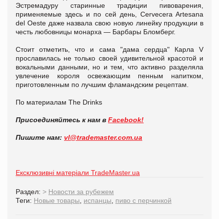
Эстремадуру старинные традиции пивоварения,
применяемые здесь и по сей день, Cervecera Artesana
del Oeste даже назвала свою новую линейку продукции в
честь любовницы монарха — Барбары Бломберг.
Стоит отметить, что и сама "дама сердца" Карла V
прославилась не только своей удивительной красотой и
вокальными данными, но и тем, что активно разделяла
увлечение короля освежающим пенным напитком,
приготовленным по лучшим фламандским рецептам.
По материалам The Drinks
Присоединяйтесь к нам в
Facebook!
Пишите нам:
vl@trademaster.com.ua
Ексклюзивні матеріали TradeMaster.ua
Раздел:
>
Новости за рубежем
Теги:
Новые товары
,
испанцы
,
пиво с перчинкой