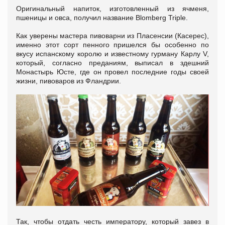
Оригинальный напиток, изготовленный из ячменя,
пшеницы и овса, получил название Blomberg Triple.
Как уверены мастера пивоварни из Пласенсии (Касерес),
именно этот сорт пенного пришелся бы особенно по
вкусу испанскому королю и известному гурману Карлу V,
который, согласно преданиям, выписал в здешний
Монастырь Юсте, где он провел последние годы своей
жизни, пивоваров из Фландрии.
Так, чтобы отдать честь императору, который завез в