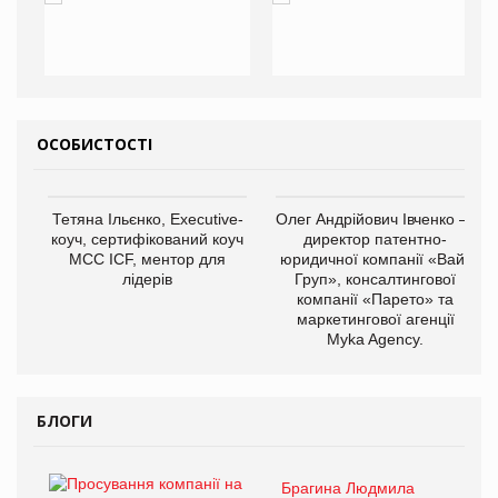
ОСОБИСТОСТІ
Тетяна Ільєнко, Executive-
Олег Андрійович Івченко —
коуч, сертифікований коуч
директор патентно-
МСС ICF, ментор для
юридичної компанії «Вайз
лідерів
Груп», консалтингової
компанії «Парето» та
маркетингової агенції
Myka Agency.
БЛОГИ
Брагина Людмила