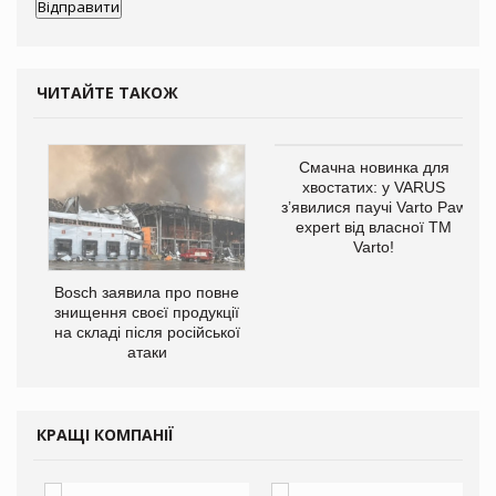
ЧИТАЙТЕ ТАКОЖ
Смачна новинка для
хвостатих: у VARUS
з’явилися паучі Varto Paw
expert від власної ТМ
Varto!
 $1
Bosch заявила про повне
знищення своєї продукції
на складі після російської
атаки
КРАЩІ КОМПАНІЇ