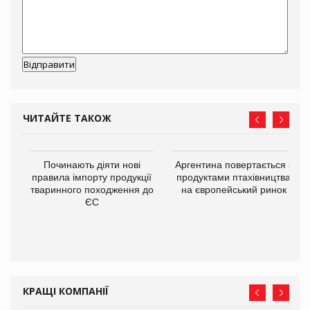
ЧИТАЙТЕ ТАКОЖ
в
Починають діяти нові
Аргентина повертається з
правила імпорту продукції
продуктами птахівництва
тваринного походження до
на європейський ринок
О:
ЄС
КРАЩІ КОМПАНІЇ