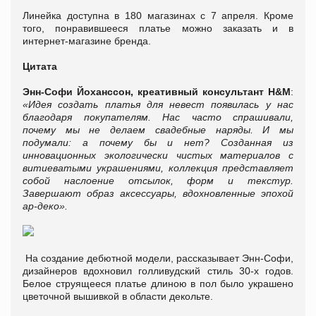
Линейка доступна в 180 магазинах с 7 апреля. Кроме
того, понравившееся платье можно заказать и в
интернет-магазине бренда.
Цитата
Энн-Софи Йоханссон, креативный консультант H&M
:
«Идея создать платья для невест появилась у нас
благодаря покупателям. Нас часто спрашивали,
почему мы не делаем свадебные наряды. И мы
подумали: а почему бы и нет? Созданная из
инновационных экологически чистых материалов с
витиеватыми украшениями, коллекция представляет
собой наслоение отсылок, форм и текстур.
Завершают образ аксессуары, вдохновленные эпохой
ар-деко».
На создание дебютной модели, рассказывает Энн-Софи,
дизайнеров вдохновил голливудский стиль 30-х годов.
Белое струящееся платье длиною в пол было украшено
цветочной вышивкой в области декольте.