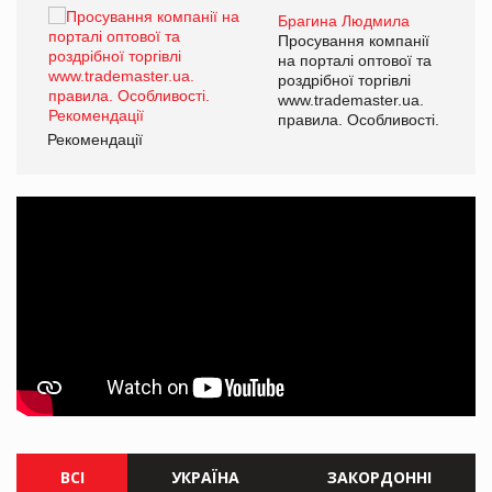
Брагина Людмила
ї
Просування компанії
а
на порталі оптової та
роздрібної торгівлі
www.trademaster.ua.
і.
правила. Особливості.
Рекомендації
Ре
ВСІ
УКРАЇНА
ЗАКОРДОННІ