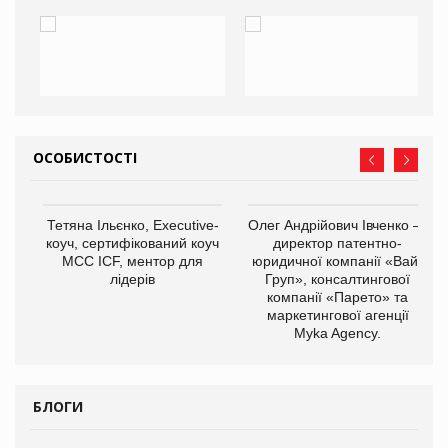
ОСОБИСТОСТІ
,
Тетяна Ільєнко, Executive-
Олег Андрійович Івченко —
ОВ
коуч, сертифікований коуч
директор патентно-
МСС ICF, ментор для
юридичної компанії «Вайз
лідерів
Груп», консалтингової
компанії «Парето» та
маркетингової агенції
Myka Agency.
БЛОГИ