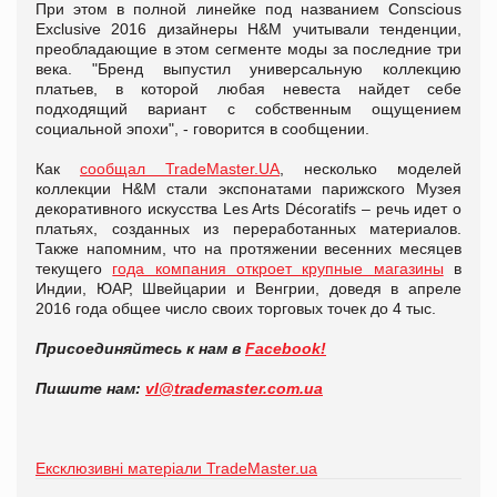
При этом в полной линейке под названием Conscious
Exclusive 2016 дизайнеры H&M учитывали тенденции,
преобладающие в этом сегменте моды за последние три
века. "Бренд выпустил универсальную коллекцию
платьев, в которой любая невеста найдет себе
подходящий вариант с собственным ощущением
социальной эпохи", - говорится в сообщении.
Как
сообщал TradeMaster.UA
, несколько моделей
коллекции H&M стали экспонатами парижского Музея
декоративного искусства Les Arts Décoratifs – речь идет о
платьях, созданных из переработанных материалов.
Также напомним, что на протяжении весенних месяцев
текущего
года компания откроет крупные магазины
в
Индии, ЮАР, Швейцарии и Венгрии, доведя в апреле
2016 года общее число своих торговых точек до 4 тыс.
Присоединяйтесь к нам в
Facebook!
Пишите нам:
vl@trademaster.com.ua
Ексклюзивні матеріали TradeMaster.ua