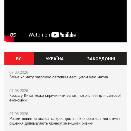
ВСІ
УКРАЇНА
ЗАКОРДОННІ
07.08.2026
07.08.2026
07.08.2026
Зміна клімату загрожує світовим дефіцитом чаю матча
Зміна клімату загрожує світовим дефіцитом чаю матча
Зміна клімату загрожує світовим дефіцитом чаю матча
07.08.2026
07.08.2026
07.08.2026
Криза у Китаї може спричинити великі потрясіння для світової
Криза у Китаї може спричинити великі потрясіння для світової
Криза у Китаї може спричинити великі потрясіння для світової
економіки
економіки
економіки
07.08.2026
07.08.2026
07.08.2026
Розмитнення «з коліс» та крос-докінг: як оперативні логістичні
Kraft Heinz скоротила збиток у першому півріччі
Kraft Heinz скоротила збиток у першому півріччі
рішення допомагають бізнесу зменшити ризики