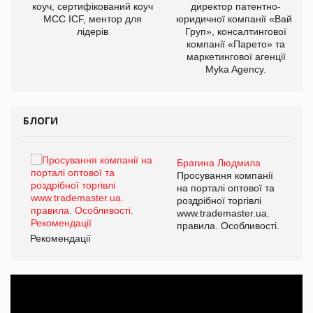
ОВ
коуч, сертифікований коуч
директор патентно-
МСС ICF, ментор для
юридичної компанії «Вайз
лідерів
Груп», консалтингової
компанії «Парето» та
маркетингової агенції
Myka Agency.
БЛОГИ
Брагина Людмила
ї
Просування компанії
а
на порталі оптової та
роздрібної торгівлі
www.trademaster.ua.
і.
правила. Особливості.
Рекомендації
Ре