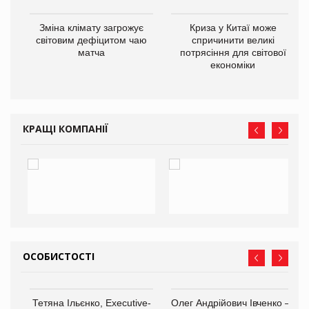
Зміна клімату загрожує
Криза у Китаї може
ne
світовим дефіцитом чаю
спричинити великі
матча
потрясіння для світової
економіки
КРАЩІ КОМПАНІЇ
ОСОБИСТОСТІ
,
Тетяна Ільєнко, Executive-
Олег Андрійович Івченко —