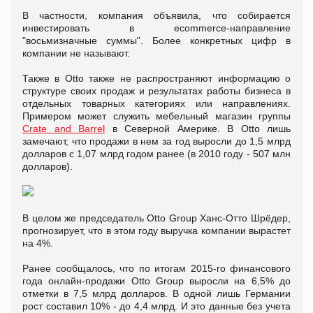
В частности, компания объявила, что собирается
инвестировать в ecommerce-направление
"восьмизначные суммы". Более конкретных цифр в
компании не называют.
Также в Otto также не распространяют информацию о
структуре своих продаж и результатах работы бизнеса в
отдельных товарных категориях или направлениях.
Примером может служить мебельный магазин группы
Crate and Barrel
в Северной Америке. В Otto лишь
замечают, что продажи в нем за год выросли до 1,5 млрд
долларов с 1,07 млрд годом ранее (в 2010 году - 507 млн
долларов).
В целом же председатель Otto Group Ханс-Отто Шрёдер,
прогнозирует, что в этом году выручка компании вырастет
на 4%.
Ранее сообщалось, что по итогам 2015-го финансового
года онлайн-продажи Otto Group выросли на 6,5% до
отметки в 7,5 млрд долларов. В одной лишь Германии
рост составил 10% - до 4,4 млрд. И это данные без учета