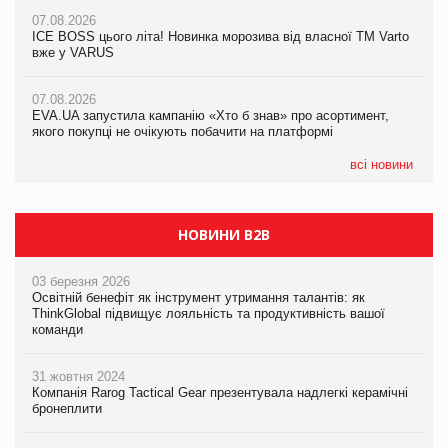
07.08.2026
07.08.2026
07.08.2026
Продажі Hugo Boss впали на 9%
Продажі Hugo Boss впали на 9%
ICE BOSS цього літа! Новинка морозива від власної ТМ Varto
вже у VARUS
07.08.2026
07.08.2026
Франція заборонила рекламні дзвінки без згоди клієнтів
Франція заборонила рекламні дзвінки без згоди клієнтів
07.08.2026
EVA.UA запустила кампанію «Хто б знав» про асортимент,
якого покупці не очікують побачити на платформі
всі новини
НОВИНИ B2B
03 березня 2026
Освітній бенефіт як інструмент утримання талантів: як
ThinkGlobal підвищує лояльність та продуктивність вашої
команди
31 жовтня 2024
Компанія Rarog Tactical Gear презентувала надлегкі керамічні
бронеплити