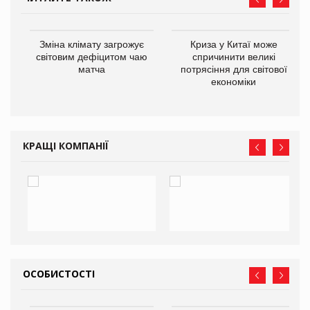
Зміна клімату загрожує
Криза у Китаї може
ne
світовим дефіцитом чаю
спричинити великі
матча
потрясіння для світової
економіки
КРАЩІ КОМПАНІЇ
ОСОБИСТОСТІ