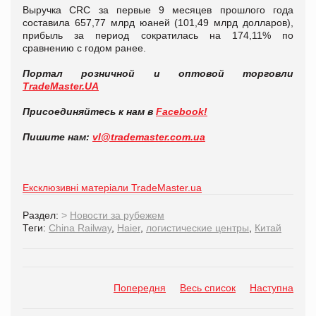
Выручка CRC за первые 9 месяцев прошлого года
составила 657,77 млрд юаней (101,49 млрд долларов),
прибыль за период сократилась на 174,11% по
сравнению с годом ранее.
Портал розничной и оптовой торговли
TradeMaster.UA
Присоединяйтесь к нам в
Facebook!
Пишите нам:
vl@trademaster.com.ua
Ексклюзивні матеріали TradeMaster.ua
Раздел:
>
Новости за рубежем
Теги:
China Railway
,
Haier
,
логистические центры
,
Китай
Попередня
Весь список
Наступна