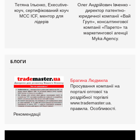
,
Тетяна Ільєнко, Executive-
Олег Андрійович Івченко —
ОВ
коуч, сертифікований коуч
директор патентно-
МСС ICF, ментор для
юридичної компанії «Вайз
лідерів
Груп», консалтингової
компанії «Парето» та
маркетингової агенції
Myka Agency.
БЛОГИ
Брагина Людмила
Просування компанії на
порталі оптової та
роздрібної торгівлі
www.trademaster.ua.
правила. Особливості.
Рекомендації
Ре