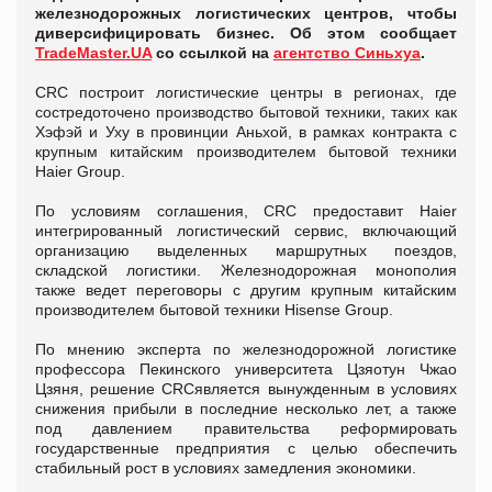
железнодорожных логистических центров, чтобы
диверсифицировать бизнес. Об этом сообщает
TradeMaster.UA
со ссылкой на
агентство Синьхуа
.
CRC построит логистические центры в регионах, где
состредоточено производство бытовой техники, таких как
Хэфэй и Уху в провинции Аньхой, в рамках контракта с
крупным китайским производителем бытовой техники
Haier Group.
По условиям соглашения, CRC предоставит Haier
интегрированный логистический сервис, включающий
организацию выделенных маршрутных поездов,
складской логистики. Железнодорожная монополия
также ведет переговоры с другим крупным китайским
производителем бытовой техники Hisense Group.
По мнению эксперта по железнодорожной логистике
профессора Пекинского университета Цзяотун Чжао
Цзяня, решение CRCявляется вынужденным в условиях
снижения прибыли в последние несколько лет, а также
под давлением правительства реформировать
государственные предприятия с целью обеспечить
стабильный рост в условиях замедления экономики.