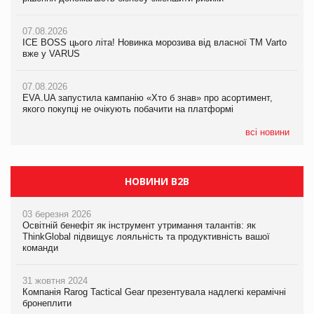
07.08.2026
07.08.2026
07.08.2026
Продажі Hugo Boss впали на 9%
Продажі Hugo Boss впали на 9%
ICE BOSS цього літа! Новинка морозива від власної ТМ Varto
вже у VARUS
07.08.2026
07.08.2026
Франція заборонила рекламні дзвінки без згоди клієнтів
Франція заборонила рекламні дзвінки без згоди клієнтів
07.08.2026
EVA.UA запустила кампанію «Хто б знав» про асортимент,
якого покупці не очікують побачити на платформі
всі новини
НОВИНИ B2B
03 березня 2026
Освітній бенефіт як інструмент утримання талантів: як
ThinkGlobal підвищує лояльність та продуктивність вашої
команди
31 жовтня 2024
Компанія Rarog Tactical Gear презентувала надлегкі керамічні
бронеплити