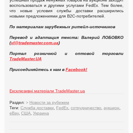
успешных продаж ненужных товаров на аукционе заходят
воспользоваться и другими услугами FedEx. Тем более,
что новые условия службы доставки расширились
новыми предложениями для B2C-потребителей.
По материалам зарубежных ритейл-источников
Перевод и адаптация текста: Валерий ЛОБОВКО
(
vl@trademaster.com.ua
)
Портал розничной и оптовой торговли
TradeMaster.UA
Присоединяйтесь к нам в
Facebook!
Ексклюзивні матеріали TradeMaster.ua
Раздел:
>
Новости за рубежем
Теги:
Служба доставки
,
FedEx
,
сотрудничество
,
аукцион
,
eBay
,
США
,
Украина