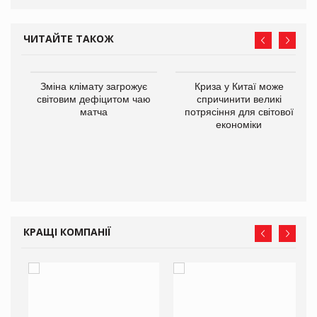
ЧИТАЙТЕ ТАКОЖ
Зміна клімату загрожує
Криза у Китаї може
ne
світовим дефіцитом чаю
спричинити великі
матча
потрясіння для світової
економіки
КРАЩІ КОМПАНІЇ