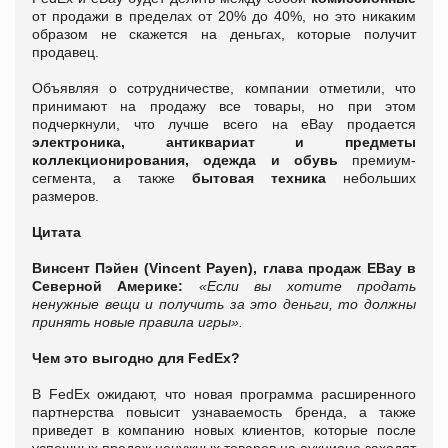
от продажи в пределах от 20% до 40%, но это никаким
образом не скажется на деньгах, которые получит
продавец.
Объявляя о сотрудничестве, компании отметили, что
принимают на продажу все товары, но при этом
подчеркнули, что лучше всего на eBay продается
электроника, антиквариат и предметы
коллекционирования, одежда и обувь
премиум-
сегмента, а также
бытовая техника
небольших
размеров.
Цитата
Винсент Пэйен (Vincent Payen), глава продаж EBay в
Северной Америке:
«Если вы хотите продать
ненужные вещи и получить за это деньги, то должны
принять новые правила игры».
Чем это выгодно для FedEx?
В FedEx ожидают, что новая программа расширенного
партнерства повысит узнаваемость бренда, а также
приведет в компанию новых клиентов, которые после