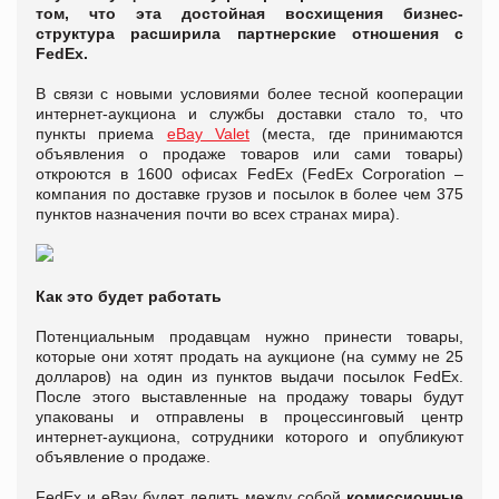
том, что эта достойная восхищения бизнес-
структура расширила партнерские отношения с
FedEx.
В связи с новыми условиями более тесной кооперации
интернет-аукциона и службы доставки стало то, что
пункты приема
eBay Valet
(места, где принимаются
объявления о продаже товаров или сами товары)
откроются в 1600 офисах FedEx (FedEx Corporation –
компания по доставке грузов и посылок в более чем 375
пунктов назначения почти во всех странах мира).
Как это будет работать
Потенциальным продавцам нужно принести товары,
которые они хотят продать на аукционе (на сумму не 25
долларов) на один из пунктов выдачи посылок FedEx.
После этого выставленные на продажу товары будут
упакованы и отправлены в процессинговый центр
интернет-аукциона, сотрудники которого и опубликуют
объявление о продаже.
FedEx и eBay будет делить между собой
комиссионные