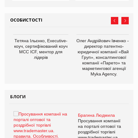
ОСОБИСТОСТІ
,
Тетяна Ільєнко, Executive-
Олег Андрійович Івченко —
ОВ
коуч, сертифікований коуч
директор патентно-
МСС ICF, ментор для
юридичної компанії «Вайз
лідерів
Груп», консалтингової
компанії «Парето» та
маркетингової агенції
Myka Agency.
БЛОГИ
Брагина Людмила
ї
Просування компанії
а
на порталі оптової та
роздрібної торгівлі
www.trademaster.ua.