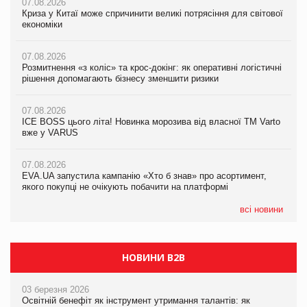
07.08.2026
07.08.2026
07.08.2026
Криза у Китаї може спричинити великі потрясіння для світової
Криза у Китаї може спричинити великі потрясіння для світової
Криза у Китаї може спричинити великі потрясіння для світової
економіки
економіки
економіки
07.08.2026
07.08.2026
07.08.2026
Розмитнення «з коліс» та крос-докінг: як оперативні логістичні
Kraft Heinz скоротила збиток у першому півріччі
Kraft Heinz скоротила збиток у першому півріччі
рішення допомагають бізнесу зменшити ризики
07.08.2026
07.08.2026
07.08.2026
Продажі Hugo Boss впали на 9%
Продажі Hugo Boss впали на 9%
ICE BOSS цього літа! Новинка морозива від власної ТМ Varto
вже у VARUS
07.08.2026
07.08.2026
Франція заборонила рекламні дзвінки без згоди клієнтів
Франція заборонила рекламні дзвінки без згоди клієнтів
07.08.2026
EVA.UA запустила кампанію «Хто б знав» про асортимент,
якого покупці не очікують побачити на платформі
всі новини
НОВИНИ B2B
03 березня 2026
Освітній бенефіт як інструмент утримання талантів: як