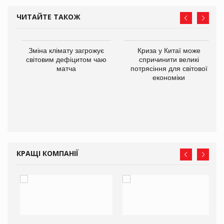
ЧИТАЙТЕ ТАКОЖ
Зміна клімату загрожує
Криза у Китаї може
ne
світовим дефіцитом чаю
спричинити великі
матча
потрясіння для світової
економіки
КРАЩІ КОМПАНІЇ