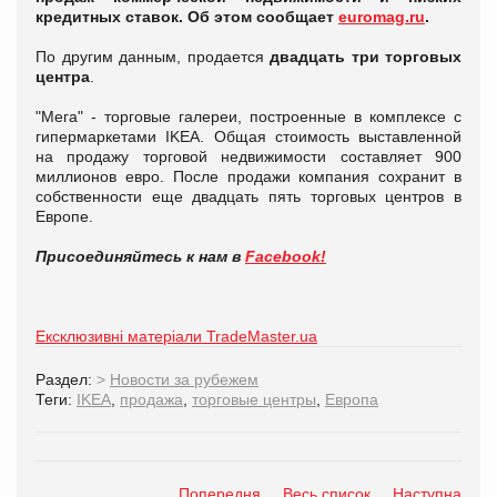
кредитных ставок. Об этом сообщает
euromag.ru
.
По другим данным, продается
двадцать три торговых
центра
.
"Мега" - торговые галереи, построенные в комплексе с
гипермаркетами IKEA. Общая стоимость выставленной
на продажу торговой недвижимости составляет 900
миллионов евро. После продажи компания сохранит в
собственности еще двадцать пять торговых центров в
Европе.
Присоединяйтесь к нам в
Facebook!
Ексклюзивні матеріали TradeMaster.ua
Раздел:
>
Новости за рубежем
Теги:
IKEA
,
продажа
,
торговые центры
,
Европа
Попередня
Весь список
Наступна