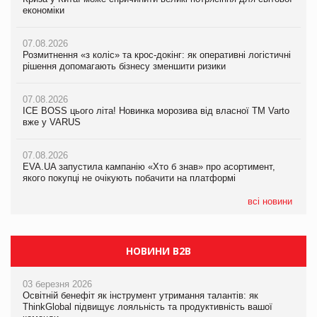
економіки
економіки
економіки
07.08.2026
07.08.2026
07.08.2026
Розмитнення «з коліс» та крос-докінг: як оперативні логістичні
Kraft Heinz скоротила збиток у першому півріччі
Kraft Heinz скоротила збиток у першому півріччі
рішення допомагають бізнесу зменшити ризики
07.08.2026
07.08.2026
07.08.2026
Продажі Hugo Boss впали на 9%
Продажі Hugo Boss впали на 9%
ICE BOSS цього літа! Новинка морозива від власної ТМ Varto
вже у VARUS
07.08.2026
07.08.2026
Франція заборонила рекламні дзвінки без згоди клієнтів
Франція заборонила рекламні дзвінки без згоди клієнтів
07.08.2026
EVA.UA запустила кампанію «Хто б знав» про асортимент,
якого покупці не очікують побачити на платформі
всі новини
НОВИНИ B2B
03 березня 2026
Освітній бенефіт як інструмент утримання талантів: як
ThinkGlobal підвищує лояльність та продуктивність вашої