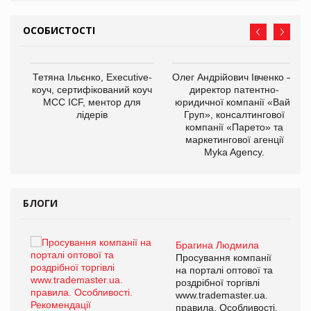
ОСОБИСТОСТІ
,
Тетяна Ільєнко, Executive-
Олег Андрійович Івченко —
ОВ
коуч, сертифікований коуч
директор патентно-
МСС ICF, ментор для
юридичної компанії «Вайз
лідерів
Груп», консалтингової
компанії «Парето» та
маркетингової агенції
Myka Agency.
БЛОГИ
Брагина Людмила
ї
Просування компанії
а
на порталі оптової та
роздрібної торгівлі
www.trademaster.ua.
і.
правила. Особливості.