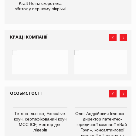
ам
Kraft Heinz скоротила
іше
збиток у першому півріччі
КРАЩІ КОМПАНІЇ
ОСОБИСТОСТІ
,
Тетяна Ільєнко, Executive-
Олег Андрійович Івченко —
ОВ
коуч, сертифікований коуч
директор патентно-
МСС ICF, ментор для
юридичної компанії «Вайз
лідерів
Груп», консалтингової
компанії «Парето» та