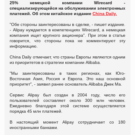
25% немецкой компании Wirecard -
специализирующейся на обслуживании электронных
платежей. Об этом китайское издание
China Daily.
"Обе стороны заинтересованы в сделке, - пишет издание.
- Alipay нуждается в компетенциях Wirecard, а немецкая
компания ищет крупного акционера". При этом в статье
говорится, что стороны пока не комментируют эту
информацию.
China Daily отмечает, что страны Европы являются одним
из приоритетов в стратегии компании Alibaba.
"Мы заинтересованы в таких регионах, как Юго-
Восточная Азия, Россия и Европа. Это наш основной
приоритет", - заявил ранее основатель Alibaba Джек Ма.
Сервис Alipay был создан в 2004 году, число его
пользователей составляет около 300 млн человек.
Ежедневно благодаря этой системе осуществляется
порядка 45 млн платежей.
В настоящий момент Alipay сотрудничает со 180
иностранными банками.