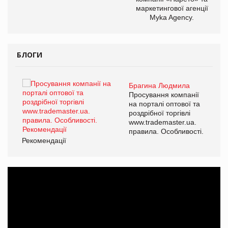
маркетингової агенції
Myka Agency.
БЛОГИ
Брагина Людмила
ї
Просування компанії
а
на порталі оптової та
роздрібної торгівлі
www.trademaster.ua.
і.
правила. Особливості.
Рекомендації
Ре