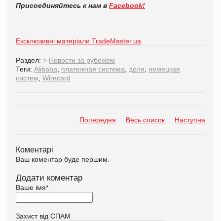
Присоединяйтесь к нам в
Facebook!
Ексклюзивні матеріали TradeMaster.ua
Раздел:
>
Новости за рубежем
Теги:
Alibaba
,
платежная система
,
доля
,
немецкая
систем
,
Wirecard
Попередня
Весь список
Наступна
Коментарі
Ваш коментар буде першим.
Додати коментар
Ваше імя
*
Захист від СПАМ