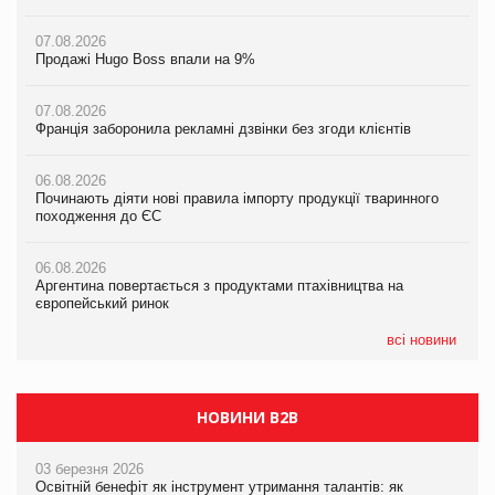
07.08.2026
07.08.2026
07.08.2026
Продажі Hugo Boss впали на 9%
Продажі Hugo Boss впали на 9%
Продажі Hugo Boss впали на 9%
07.08.2026
07.08.2026
07.08.2026
Франція заборонила рекламні дзвінки без згоди клієнтів
Франція заборонила рекламні дзвінки без згоди клієнтів
Франція заборонила рекламні дзвінки без згоди клієнтів
06.08.2026
06.08.2026
06.08.2026
Починають діяти нові правила імпорту продукції тваринного
Починають діяти нові правила імпорту продукції тваринного
Починають діяти нові правила імпорту продукції тваринного
походження до ЄС
походження до ЄС
походження до ЄС
06.08.2026
06.08.2026
06.08.2026
Аргентина повертається з продуктами птахівництва на
Аргентина повертається з продуктами птахівництва на
Аргентина повертається з продуктами птахівництва на
європейський ринок
європейський ринок
європейський ринок
всі новини
НОВИНИ B2B
03 березня 2026
Освітній бенефіт як інструмент утримання талантів: як