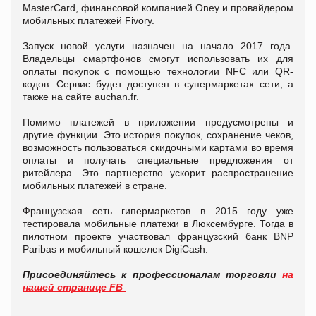
MasterCard, финансовой компанией Oney и провайдером
мобильных платежей Fivory.
Запуск новой услуги назначен на начало 2017 года.
Владельцы смартфонов смогут использовать их для
оплаты покупок c помощью технологии NFC или QR-
кодов. Сервис будет доступен в супермаркетах сети, а
также на сайте auchan.fr.
Помимо платежей в приложении предусмотрены и
другие функции. Это история покупок, сохранение чеков,
возможность пользоваться скидочными картами во время
оплаты и получать специальные предложения от
ритейлера. Это партнерство ускорит распространение
мобильных платежей в стране.
Французская сеть гипермаркетов в 2015 году уже
тестировала мобильные платежи в Люксембурге. Тогда в
пилотном проекте участвовал французский банк BNP
Paribas и мобильный кошелек DigiCash.
Присоединяйтесь к профессионалам торговли
на
нашей странице FB