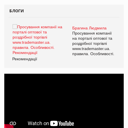
БЛОГИ
Брагина Людмила
ї
Просування компанії
а
на порталі оптової та
роздрібної торгівлі
www.trademaster.ua.
і.
правила. Особливості.
Рекомендації
Ре