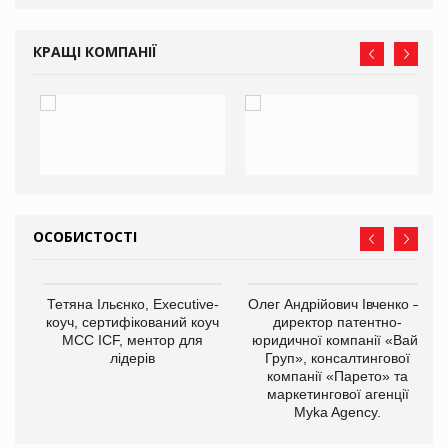
КРАЩІ КОМПАНІЇ
ОСОБИСТОСТІ
,
Тетяна Ільєнко, Executive-
Олег Андрійович Івченко —
ОВ
коуч, сертифікований коуч
директор патентно-
МСС ICF, ментор для
юридичної компанії «Вайз
лідерів
Груп», консалтингової
компанії «Парето» та
маркетингової агенції
Myka Agency.