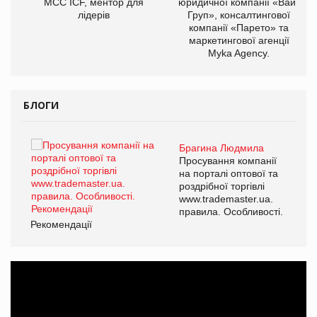
МСС ICF, ментор для
юридичної компанії «Вайз
лідерів
Груп», консалтингової
компанії «Парето» та
маркетингової агенції
Myka Agency.
БЛОГИ
Брагина Людмила
ї
Просування компанії
а
на порталі оптової та
роздрібної торгівлі
www.trademaster.ua.
і.
правила. Особливості.
Рекомендації
Ре