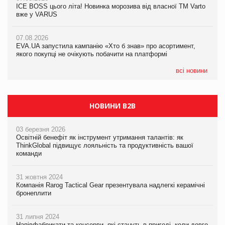
ICE BOSS цього літа! Новинка морозива від власної ТМ Varto
вже у VARUS
07.08.2026
07.08.2026
Франція заборонила рекламні дзвінки без згоди клієнтів
Франція заборонила рекламні дзвінки без згоди клієнтів
07.08.2026
EVA.UA запустила кампанію «Хто б знав» про асортимент,
якого покупці не очікують побачити на платформі
всі новини
НОВИНИ B2B
03 березня 2026
Освітній бенефіт як інструмент утримання талантів: як
ThinkGlobal підвищує лояльність та продуктивність вашої
команди
31 жовтня 2024
Компанія Rarog Tactical Gear презентувала надлегкі керамічні
бронеплити
31 липня 2024
Напівфабрикати та консерви, які стануть в пригоді, коли довго