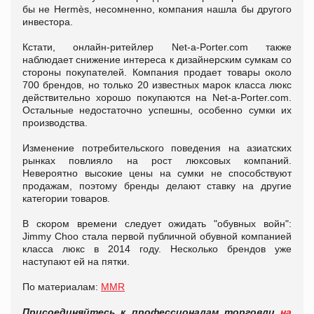
бы не Hermès, несомненно, компания нашла бы другого
инвестора.
Кстати, онлайн-ритейлер Net-a-Porter.com также
наблюдает снижение интереса к дизайнерским сумкам со
стороны покупателей. Компания продает товары около
700 брендов, но только 20 известных марок класса люкс
действительно хорошо покупаются на Net-a-Porter.com.
Остальные недостаточно успешны, особенно сумки их
производства.
Изменение потребительского поведения на азиатских
рынках повлияло на рост люксовых компаний.
Невероятно высокие цены на сумки не способствуют
продажам, поэтому бренды делают ставку на другие
категории товаров.
В скором времени следует ожидать "обувных войн":
Jimmy Choo стала первой публичной обувной компанией
класса люкс в 2014 году. Несколько брендов уже
наступают ей на пятки.
По материалам:
MMR
Присоединяйтесь к профессионалам торговли
на