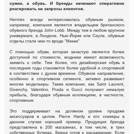
сумки, а обувь. И бренды начинают оперативно
реагировать на запросы клиентов.
Hermès всегда интересовалась обувным рынком,
например, компания является владельцем британского
обувного бренда John Lobb. Между тем в любом крупном
универмаге, в Лондоне, Нью-Йорке или Сеуле, обувные
отделы стали чем-то вроде "Мекки".
С помощью обуви, которая зачастую является более
доступной по стоимости, модники имеют возможность
заявить о себе. Тем более, что дизайнерская обувь в
последние годы становится более удобной и спортивной
в соответствии с духом времени. Обувное направление,
особенно в спортивном сегменте, активно развивают
многие модельеры. Такие компании, как Saint Laurent,
Givenchy, Valentino, Prada и Gucci получают немалую
прибыль, благодаря обувным коллекциям, в частности,
спортивным.
Это поддерживает на должном уровне продажи
аксессуаров в целом. Pierre Hardy и его сникеры в
данном случае хороший пример. Продукция бренда
представлена в 200 магазинах, в том числе, в трех
собственных бутиках. Бренд готов к расширению. Если