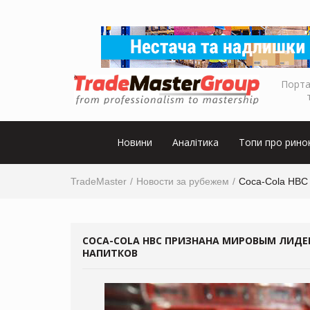
Порта
Новини
Аналітика
Топи про рино
TradeMaster
Новости за рубежем
Coca-Cola HBC
COCA-COLA HBC ПРИЗНАНА МИРОВЫМ ЛИД
НАПИТКОВ