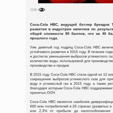
3166
Coca-Cola HBC, ведущий ботлер брендов 
развития в индустрии напитков по результ
общей сложности 90 баллов, что на 40 б
прошлого года.
Уже девятый год подряд Coca-Cola HBC включе
устойчивого развития в 2015 году. В течение г
и достигла уменьшения выбросов углекислого га
количество воды, используемой для производства
производства и продаж.
В 2015 году Coca-Cola HBC стала одной из 12 к
сокращению выбросов углекислого газа для пр
воду и углекислый газ в 2015 году, а также ре
благодаря которым Coca-Cola HBC поддерживает
принятых ООН.
Coca-Cola HBC является наиболее диверсифици
600 млн потребителей в 28 странах (развитых и
или 2,3% от прибыли до налогообложения 