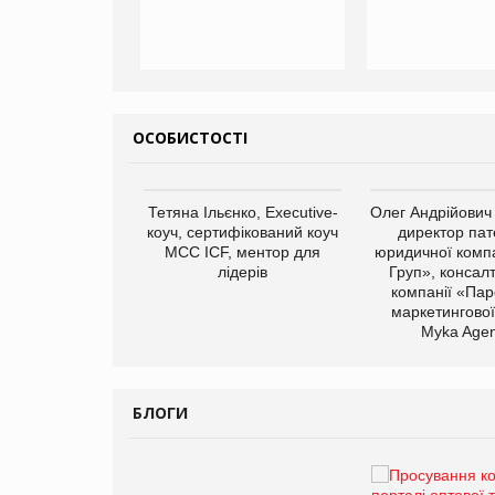
ОСОБИСТОСТІ
арас Ігорович,
Тетяна Ільєнко, Executive-
Олег Андрійович
иробництва ТОВ
коуч, сертифікований коуч
директор пат
Герчак"
МСС ICF, ментор для
юридичної компа
лідерів
Груп», консал
компанії «Пар
маркетингової
Myka Agen
БЛОГИ
Брагина Людмила