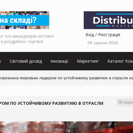
Вхід
Реєстрація
л топ-менеджерів оптової
та роздрібної торгівлі
06 серпня 2026
к
Світовий досвід
Інновації
Маркетинг
Каталог Ком
 признана мировым лидером по устойчивому развитию в отрасли н
08 вере
ЕРОМ ПО УСТОЙЧИВОМУ РАЗВИТИЮ В ОТРАСЛИ