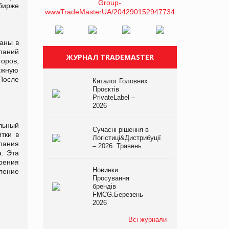
бирже
таны в
паний
ЖУРНАЛ TRADEMASTER
оров,
ежную
После
Каталог Головних
Проєктів
PrivateLabel –
2026
льный
Сучасні рішення в
тки в
Логістиці&Дистрибуції
пания
– 2026. Травень
. Эта
рения
Новинки.
ление
Просування
брендів
FMCG.Березень
2026
Всі журнали