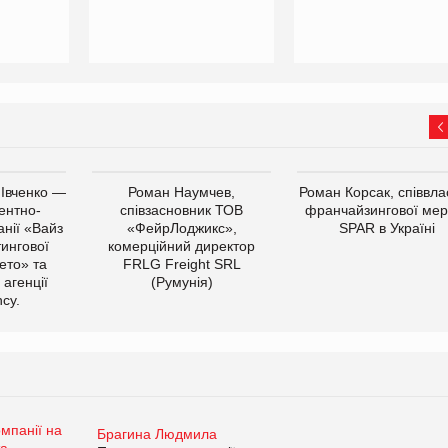
 Івченко —
Роман Наумчев,
Роман Корсак, співвла
ентно-
співзасновник ТОВ
франчайзингової мер
нії «Вайз
«ФейрЛоджикс»,
SPAR в Україні
тингової
комерційний директор
ето» та
FRLG Freight SRL
 агенції
(Румунія)
cy.
Брагина Людмила