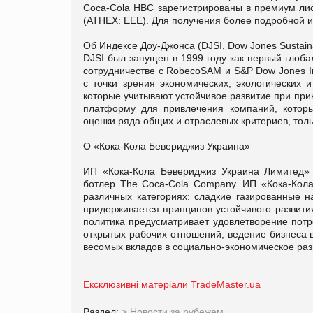
Coca-Cola HBC зарегистрированы в премиум ли
(ATHEX: EEE). Для получения более подробной и
Об Индексе Доу-Джонса (DJSI, Dow Jones Sustainab
DJSI был запущен в 1999 году как первый глоба
сотрудничестве с RobecoSAM и S&P Dow Jones I
с точки зрения экономических, экологических 
которые учитывают устойчивое развитие при пр
платформу для привлечения компаний, которы
оценки ряда общих и отраслевых критериев, толь
О «Кока-Кола Бевериджиз Украина»
ИП «Кока-Кола Бевериджиз Украина Лимитед» 
ботлер The Coca-Cola Company. ИП «Кока-Кола
различных категориях: сладкие газированные н
придерживается принципов устойчивого развити
политика предусматривает удовлетворение потр
открытых рабочих отношений, ведение бизнеса 
весомых вкладов в социально-экономическое ра
Ексклюзивні матеріали TradeMaster.ua
Раздел:
>
Новости за рубежем