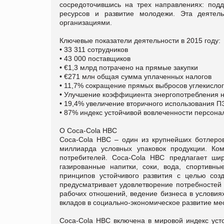
сосредоточившись на трех направлениях: под
ресурсов и развитие молодежи. Эта деятель
организациями.
Ключевые показатели деятельности в 2015 году:
• 33 311 сотрудников
• 43 000 поставщиков
• €1,3 млрд потрачено на прямые закупки
• €271 млн общая сумма уплаченных налогов
• 11,7% сокращение прямых выбросов углекисло
• Улучшение коэффициента энергопотребления 
• 19,4% увеличение вторичного использования 
• 87% индекс устойчивой вовлеченности персона
О Coca-Cola HBC
Coca-Cola HBC – один из крупнейших ботлеро
миллиарда условных упаковок продукции. Ко
потребителей. Coca-Cola HBC предлагает шир
газированные напитки, соки, вода, спортивн
принципов устойчивого развития с целью соз
предусматривает удовлетворение потребностей 
рабочих отношений, ведение бизнеса в услови
вкладов в социально-экономическое развитие ме
Coca-Cola HBC включена в мировой индекс усто