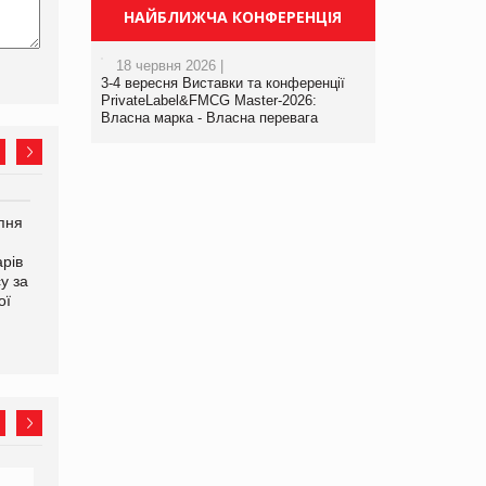
НАЙБЛИЖЧА КОНФЕРЕНЦІЯ
18 червня 2026 |
3-4 вересня Виставки та конференції
PrivateLabel&FMCG Master-2026:
Власна марка - Власна перевага
рпня
Смачне поповнення
Сергій Лісунов про
дитячого меню: у VARUS
заморожені хлібобулочні
рів
з’явилися новинки від ТМ
вироби на
у за
ТОКЕРИ
PrivateLabel&FMCG Master
ої
2026