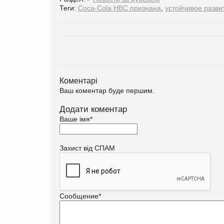
Теги:
Coca-Cola HBC признана
,
устойчивое разви
Коментарі
Ваш коментар буде першим.
Додати коментар
Ваше імя
*
Захист від СПАМ
Сообщение
*