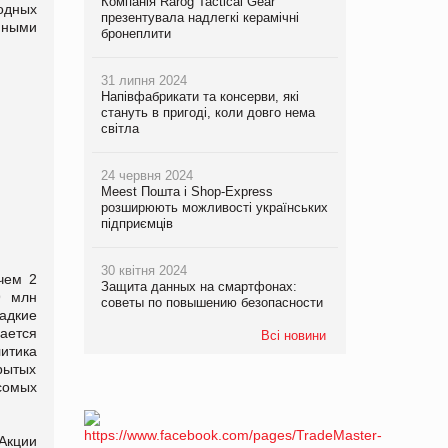
Компанія Rarog Tactical Gear
одных
презентувала надлегкі керамічні
нными
бронеплити
31 липня 2024
Напівфабрикати та консерви, які
стануть в пригоді, коли довго нема
світла
24 червня 2024
Meest Пошта і Shop-Express
розширюють можливості українських
підприємців
30 квітня 2024
чем 2
Защита данных на смартфонах:
9 млн
советы по повышению безопасности
адкие
ается
Всі новини
итика
рытых
сомых
Акции