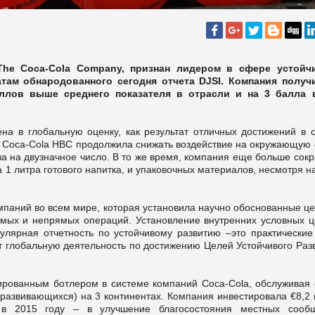
The Coca-Cola Company, признан лидером в сфере устойч
атам обнародованного сегодня отчета DJSI. Компания получ
аллов выше среднего показателя в отрасли и на 3 балла
на в глобальную оценку, как результат отличных достижений в 
ода Coca-Cola HBC продолжила снижать воздействие на окружающую
за на двузначное число. В то же время, компания еще больше сок
 1 литра готового напитка, и упаковочных материалов, несмотря н
омпаний во всем мире, которая установила научно обоснованные ц
ямых и непрямых операций. Установление внутренних условных ц
гулярная отчетность по устойчивому развитию –это практические
 глобальную деятельность по достижению Целей Устойчивого Разв
рованным ботлером в системе компаний Coca-Cola, обслуживая 
 развивающихся) на 3 континентах. Компания инвестировала €8,2
в 2015 году – в улучшение благосостояния местных сообщ