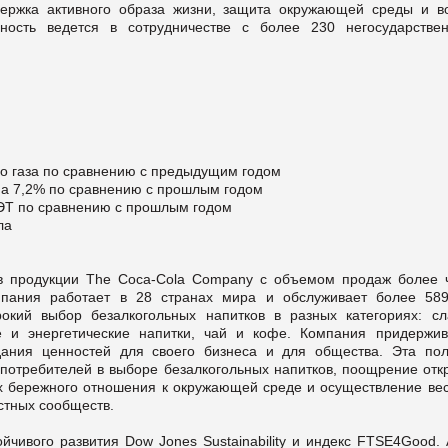
держка активного образа жизни, защита окружающей среды и в
ность ведется в сотрудничестве с более 230 негосударстве
го газа по сравнению с предыдущим годом
на 7,2% по сравнению с прошлым годом
ПЭТ по сравнению с прошлым годом
ла
в продукции The Coca-Cola Company с объемом продаж более 
мпания работает в 28 странах мира и обслуживает более 58
окий выбор безалкогольных напитков в разных категориях: сл
ые и энергетические напитки, чай и кофе. Компания придержив
дания ценностей для своего бизнеса и для общества. Эта пол
потребителей в выборе безалкогольных напитков, поощрение отк
ях бережного отношения к окружающей среде и осуществление ве
стных сообществ.
йчивого развития Dow Jones Sustainability и индекс FTSE4Good. 