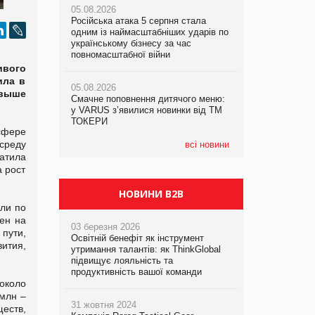
05.08.2026
рекламі екологічних продуктів
рекламі екологічних продуктів
Російська атака 5 серпня стала
одним із наймасштабніших ударів по
05.08.2026
05.08.2026
українському бізнесу за час
AstraZeneca обговорює найбільшу
AstraZeneca обговорює найбільшу
повномасштабної війни
угоду десятиліття
угоду десятиліття
ивого
ила в
05.08.2026
 выше
Смачне поповнення дитячого меню:
у VARUS з’явилися новинки від ТМ
ТОКЕРИ
сфере
 среду
всі новини
ратила
а рост
НОВИНИ B2B
ели по
ен на
03 березня 2026
 пути,
Освітній бенефіт як інструмент
ития,
утримання талантів: як ThinkGlobal
підвищує лояльність та
продуктивність вашої команди
около
 млн –
31 жовтня 2024
еств,