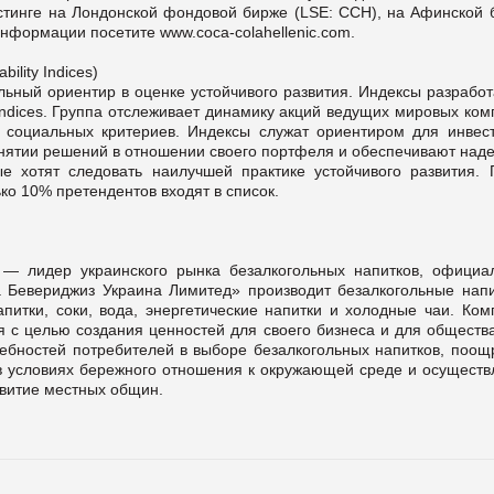
стинге на Лондонской фондовой бирже (LSE: CCH), на Афинской 
нформации посетите www.coca-colahellenic.com.
ility Indices)
льный ориентир в оценке устойчивого развития. Индексы разрабо
ndices. Группа отслеживает динамику акций ведущих мировых ком
и социальных критериев. Индексы служат ориентиром для инвест
инятии решений в отношении своего портфеля и обеспечивают над
е хотят следовать наилучшей практике устойчивого развития. 
ко 10% претендентов входят в список.
— лидер украинского рынка безалкогольных напитков, официа
 Бевериджиз Украина Лимитед» производит безалкогольные напи
апитки, соки, вода, энергетические напитки и холодные чаи. Ком
я с целью создания ценностей для своего бизнеса и для общества
ебностей потребителей в выборе безалкогольных напитков, поощ
в условиях бережного отношения к окружающей среде и осуществ
звитие местных общин.