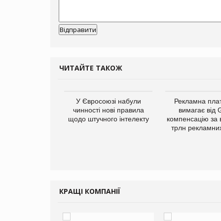
ЧИТАЙТЕ ТАКОЖ
у Зеландію
У Євросоюзі набули
Рекламна пл
22,1% світового
чинності нові правила
вимагає від 
ту молочної
щодо штучного інтелекту
компенсацію за 
одукції
трлн рекламних
КРАЩІ КОМПАНІЇ