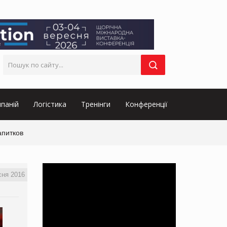
паній
Логістика
Тренінги
Конференції
апитков
сня 2016