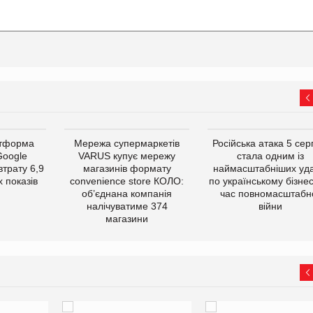
атформа
Мережа супермаркетів
Російська атака 5 се
Google
VARUS купує мережу
стала одним із
втрату 6,9
магазинів формату
наймасштабніших уда
 показів
convenience store КОЛО:
по українському бізнес
об’єднана компанія
час повномасштабн
налічуватиме 374
війни
магазини