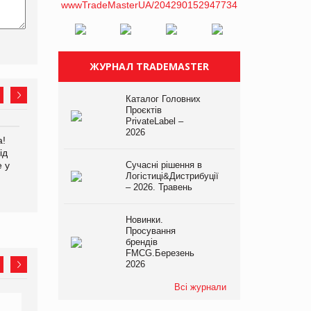
ЖУРНАЛ TRADEMASTER
Каталог Головних
Проєктів
PrivateLabel –
2026
а!
EVA.UA запустила
Kraft Heinz скоротила
ід
кампанію «Хто б знав» про
збиток у першому півріччі
е у
асортимент, якого покупці
Сучасні рішення в
Логістиці&Дистрибуції
не очікують побачити на
– 2026. Травень
платформі
Новинки.
Просування
брендів
FMCG.Березень
2026
Всі журнали