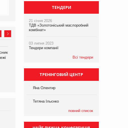
ТЕНДЕРИ
21 січня 2026
ТДВ «Золотоніський маслоробний
комбінат»
03 липня 2023
Тендери компанії
сник
Олексій Логачов-Михайлов
Яна Сараніна, директор
ежі
Файно маркет Директор
Всі тендери
компанії «УкраМарин»
департаменту з
виробництва
ТРЕНІНГОВИЙ ЦЕНТР
Яна Олентир
Тетяна Ільєнко
повний список
Брагина Людмила
Просування компанії на
НАЙБЛИЖЧА КОНФЕРЕНЦІЯ