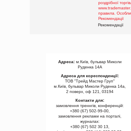
порталі оптової та
роздрібної торгівлі
www.trademaster.ua.
правила. Особливості.
ії
Рекомендації
Адреса:
м.Київ, бульвар Миколи
Руденка 14А
Адреса для кореспонденції:
ТОВ "Tрейд Мастер Груп"
м.Київ, бульвар Миколи Руденка 14а,
2 поверх, оф 121, 03194
Контакти для:
замовлення треннгів, конференцій:
+380 (67) 502-99-00,
замовлення реклами на порталі,
журналах:
+380 (67) 502 30 13,