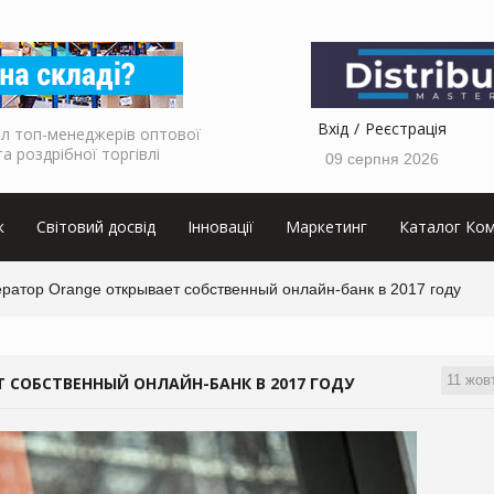
Вхід
Реєстрація
л топ-менеджерів оптової
та роздрібної торгівлі
09 серпня 2026
к
Світовий досвід
Інновації
Маркетинг
Каталог Ком
атор Orange открывает собственный онлайн-банк в 2017 году
11 жов
 СОБСТВЕННЫЙ ОНЛАЙН-БАНК В 2017 ГОДУ