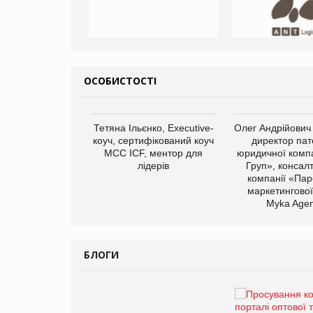
ОСОБИСТОСТІ
арас Ігорович,
Тетяна Ільєнко, Executive-
Олег Андрійович
иробництва ТОВ
коуч, сертифікований коуч
директор пат
Герчак"
МСС ICF, ментор для
юридичної компа
лідерів
Груп», консал
компанії «Пар
маркетингової
Myka Agen
БЛОГИ
Брагина Людмила
Просування компанії на