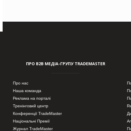
ПРО В2В МЕДІА-ГРУПУ TRADEMASTER
Про нас
П
Наша команда
П
Реклама на порталі
По
Тренінговий центр
Re
Конференції TradeMaster
Д
Національні Премії
А
Журнал TradeMaster
П