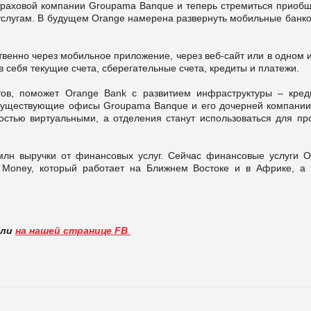
траховой компании Groupama Banque и теперь стремиться приобщ
слугам. В будущем Orange намерена развернуть мобильные банко
твенно через мобильное приложение, через веб-сайт или в одном 
 себя текущие счета, сберегательные счета, кредиты и платежи.
ов, поможет Orange Bank с развитием инфраструктуры – кред
 существующие офисы Groupama Banque и его дочерней компании
ностью виртуальными, а отделения станут использоваться для пр
млн выручки от финансовых услуг. Сейчас финансовые услуги O
Money, который работает на Ближнем Востоке и в Африке, а 
вли
на нашей странице FB