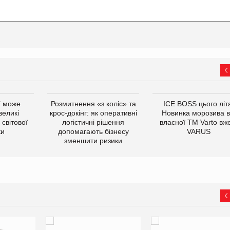
ї може
Розмитнення «з коліс» та
ICE BOSS цього літ
великі
крос-докінг: як оперативні
Новинка морозива в
світової
логістичні рішення
власної ТМ Varto вж
ки
допомагають бізнесу
VARUS
зменшити ризики