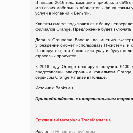
В января 2016 года компания приобрела 65% с
млн своих мобильных абонентов к финансовым у
услуги в Испании и Бельгии.
Клиенты смогут подключиться к банку непосредс
филиалов Orange. Предложение будет включать в
Доля в Groupama Banque, по мнению эксперт
учреждение сможет использовать IT-системы и
Планируется, что банковские услуги будут пол
страховых продуктов.
К 2018 году Orange планирует получить €400 
представлены электронным кошельком Orange 
сервисом Orange Finanse в Польше.
Источник: Banks.eu
Присоединяйтесь к профессионалам торго
Ексклюзивні матеріали TradeMaster.ua
Раздел:
>
Новости за рубежем