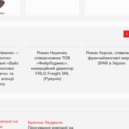
 Івченко —
Роман Наумчев,
Роман Корсак, співвла
ентно-
співзасновник ТОВ
франчайзингової мер
нії «Вайз
«ФейрЛоджикс»,
SPAR в Україні
тингової
комерційний директор
ето» та
FRLG Freight SRL
 агенції
(Румунія)
cy.
Брагина Людмила
Просування компанії на