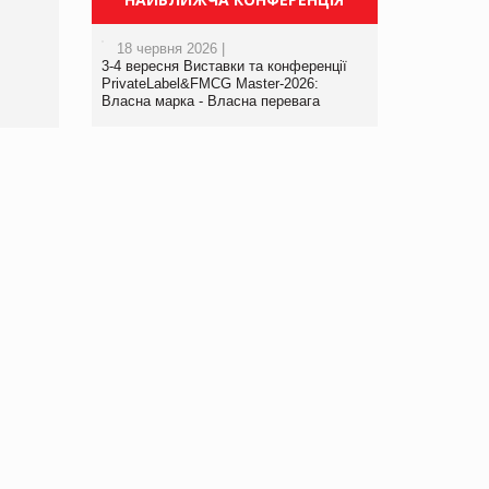
порталі оптової та
роздрібної торгівлі
18 червня 2026 |
www.trademaster.ua.
3-4 вересня Виставки та конференції
правила. Особливості.
PrivateLabel&FMCG Master-2026:
Власна марка - Власна перевага