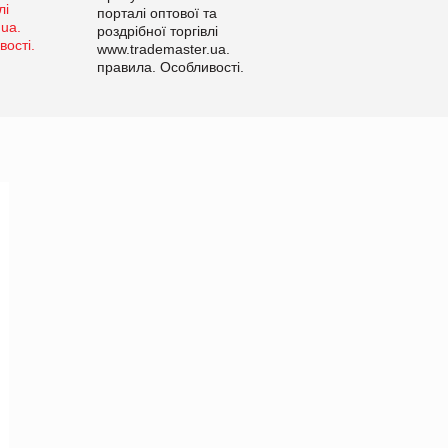
порталі оптової та
роздрібної торгівлі
www.trademaster.ua.
правила. Особливості.
Рекомендації