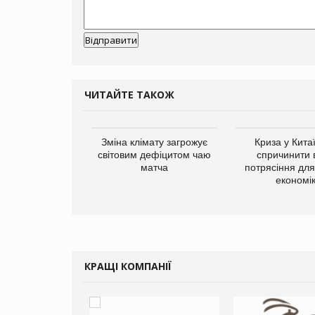
ЧИТАЙТЕ ТАКОЖ
ує виробника
Зміна клімату загрожує
Криза у Кита
добавок Thorne
світовим дефіцитом чаю
спричинити 
матча
потрясіння для 
економі
КРАЩІ КОМПАНІЇ