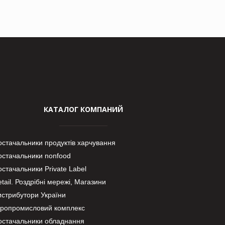
КАТАЛОГ КОМПАНИЙ
остачальники продуктів харчування
остачальники nonfood
стачальники Private Label
tail. Роздрібні мережі, Магазини
истрибутори України
гропромисловий комплекс
остачальники обладнання