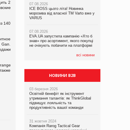
ить 2
07.08.2026
вские
ICE BOSS цього літа! Новинка
07.08.2026
07.08.2026
морозива від власної ТМ Varto вже у
Франція заборонила рекламні дзвінки
Франція заборонила рекламні дзвінки
VARUS
без згоди клієнтів
без згоди клієнтів
из 140
07.08.2026
EVA.UA запустила кампанію «Хто б
итное
знав» про асортимент, якого покупці
 Gan.
не очікують побачити на платформі
одажи
всі новини
range
также
НОВИНИ B2B
03 березня 2026
Освітній бенефіт як інструмент
утримання талантів: як ThinkGlobal
підвищує лояльність та
продуктивність вашої команди
31 жовтня 2024
Компанія Rarog Tactical Gear