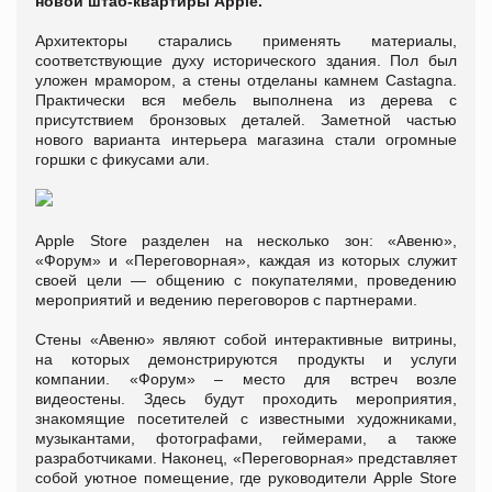
новой штаб-квартиры Apple.
Архитекторы старались применять материалы,
соответствующие духу исторического здания. Пол был
уложен мрамором, а стены отделаны камнем Castagna.
Практически вся мебель выполнена из дерева с
присутствием бронзовых деталей. Заметной частью
нового варианта интерьера магазина стали огромные
горшки с фикусами али.
Apple Store разделен на несколько зон: «Авеню»,
«Форум» и «Переговорная», каждая из которых служит
своей цели — общению с покупателями, проведению
мероприятий и ведению переговоров с партнерами.
Стены «Авеню» являют собой интерактивные витрины,
на которых демонстрируются продукты и услуги
компании. «Форум» – место для встреч возле
видеостены. Здесь будут проходить мероприятия,
знакомящие посетителей с известными художниками,
музыкантами, фотографами, геймерами, а также
разработчиками. Наконец, «Переговорная» представляет
собой уютное помещение, где руководители Apple Store