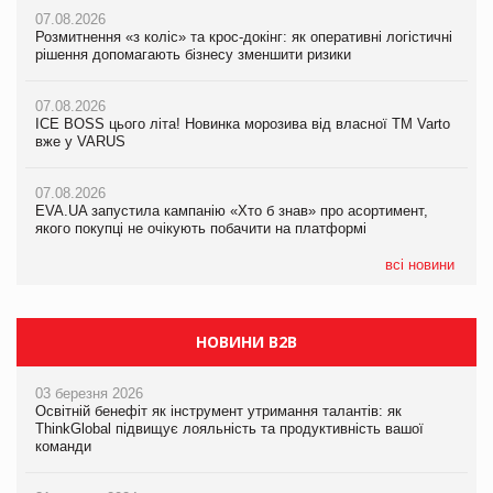
07.08.2026
07.08.2026
07.08.2026
Розмитнення «з коліс» та крос-докінг: як оперативні логістичні
Kraft Heinz скоротила збиток у першому півріччі
Kraft Heinz скоротила збиток у першому півріччі
рішення допомагають бізнесу зменшити ризики
07.08.2026
07.08.2026
07.08.2026
Продажі Hugo Boss впали на 9%
Продажі Hugo Boss впали на 9%
ICE BOSS цього літа! Новинка морозива від власної ТМ Varto
вже у VARUS
07.08.2026
07.08.2026
Франція заборонила рекламні дзвінки без згоди клієнтів
Франція заборонила рекламні дзвінки без згоди клієнтів
07.08.2026
EVA.UA запустила кампанію «Хто б знав» про асортимент,
якого покупці не очікують побачити на платформі
всі новини
НОВИНИ B2B
03 березня 2026
Освітній бенефіт як інструмент утримання талантів: як
ThinkGlobal підвищує лояльність та продуктивність вашої
команди