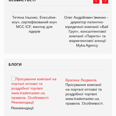
,
Тетяна Ільєнко, Executive-
Олег Андрійович Івченко —
ОВ
коуч, сертифікований коуч
директор патентно-
МСС ICF, ментор для
юридичної компанії «Вайз
лідерів
Груп», консалтингової
компанії «Парето» та
маркетингової агенції
Myka Agency.
БЛОГИ
Брагина Людмила
ї
Просування компанії
а
на порталі оптової та
роздрібної торгівлі
www.trademaster.ua.
і.
правила. Особливості.
Рекомендації
Ре