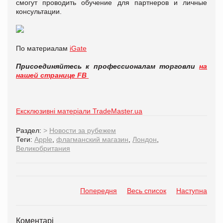
смогут проводить обучение для партнеров и личные
консультации.
По материалам
iGate
Присоединяйтесь к профессионалам торговли
на
нашей странице FB
Ексклюзивні матеріали TradeMaster.ua
Раздел:
>
Новости за рубежем
Теги:
Apple
,
флагманский магазин
,
Лондон
,
Великобритания
Попередня
Весь список
Наступна
Коментарі