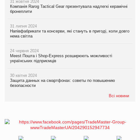
31 жовтня 2024
Компанія Rarog Tactical Gear презентувала надлегкі керамічні
бронеплити
31 липня 2024
Напівфабрикати та консерви, які стануть в пригоді, коли довго
нема світла
24 червня 2024
Meest Пошта і Shop-Express розширюють можливості
українських підприємців
30 квітня 2024
Защита данных на смартфонах: советы по повышению
безопасности
Всі новини