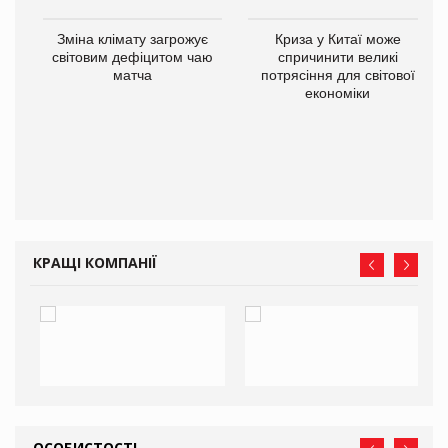
Зміна клімату загрожує
Криза у Китаї може
ne
світовим дефіцитом чаю
спричинити великі
матча
потрясіння для світової
економіки
КРАЩІ КОМПАНІЇ
ОСОБИСТОСТІ