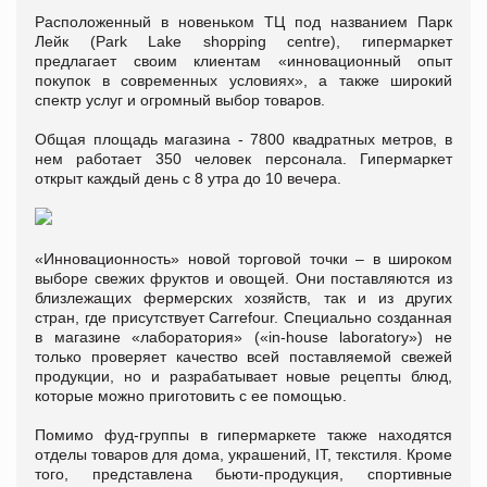
Расположенный в новеньком ТЦ под названием Парк
Лейк (Park Lake shopping centre), гипермаркет
предлагает своим клиентам «инновационный опыт
покупок в современных условиях», а также широкий
спектр услуг и огромный выбор товаров.
Общая площадь магазина - 7800 квадратных метров, в
нем работает 350 человек персонала. Гипермаркет
открыт каждый день с 8 утра до 10 вечера.
«Инновационность» новой торговой точки – в широком
выборе свежих фруктов и овощей. Они поставляются из
близлежащих фермерских хозяйств, так и из других
стран, где присутствует Carrefour. Специально созданная
в магазине «лаборатория» («in-house laboratory») не
только проверяет качество всей поставляемой свежей
продукции, но и разрабатывает новые рецепты блюд,
которые можно приготовить с ее помощью.
Помимо фуд-группы в гипермаркете также находятся
отделы товаров для дома, украшений, IT, текстиля. Кроме
того, представлена бьюти-продукция, спортивные