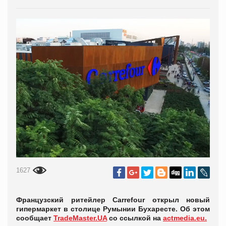
1627
Французский ритейлер Carrefour открыл новый
гипермаркет в столице Румынии Бухаресте. Об этом
сообщает
TradeMaster.UA
со ссылкой на
actmedia.eu.