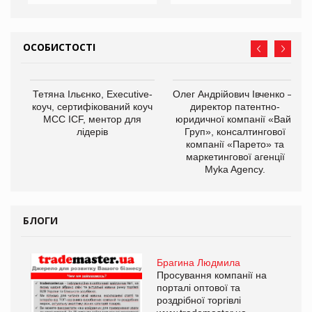
ОСОБИСТОСТІ
,
Тетяна Ільєнко, Executive-
Олег Андрійович Івченко —
ОВ
коуч, сертифікований коуч
директор патентно-
МСС ICF, ментор для
юридичної компанії «Вайз
лідерів
Груп», консалтингової
компанії «Парето» та
маркетингової агенції
Myka Agency.
БЛОГИ
Брагина Людмила
Просування компанії на
порталі оптової та
роздрібної торгівлі