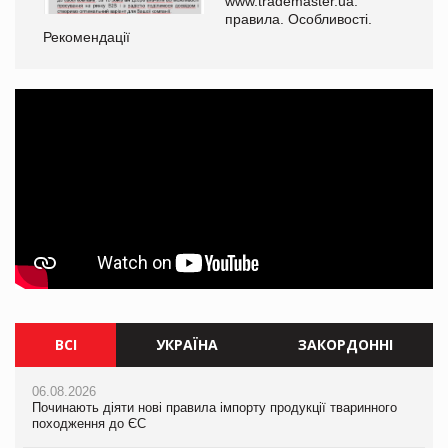
www.trademaster.ua.
правила. Особливості.
Рекомендації
Ре
ВСІ
УКРАЇНА
ЗАКОРДОННІ
06.08.2026
06.08.2026
06.08.2026
Починають діяти нові правила імпорту продукції тваринного
Починають діяти нові правила імпорту продукції тваринного
Починають діяти нові правила імпорту продукції тваринного
походження до ЄС
походження до ЄС
походження до ЄС