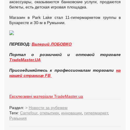
аксессуары, оказываются банковские услуги, продаются
билеты, есть детская игровая площадка.
Магазин в Park Lake стал 11-гипермаркетом группы в
Бухаресте и 30-м в Румынии.
ПЕРЕВОД:
Валерий ЛОБОВКО
Портал о розничной и оптовой торговле
TradeMaster.UA
Присоединяйтесь к профессионалам торговли
на
нашей странице FB
Ексклюзивні матеріали TradeMaster.ua
Раздел:
>
Новости за рубежем
Теги:
Carrefour
,
открытиек
,
инновации
,
гипермаркет
,
Румыния