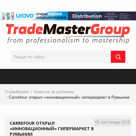
TradeMaster
Новости за рубежем
Carrefour открыл «инновационный» гипермаркет в Румынии
05 листопада 2016
CARREFOUR ОТКРЫЛ
«ИННОВАЦИОННЫЙ» ГИПЕРМАРКЕТ В
РУМЫНИИ