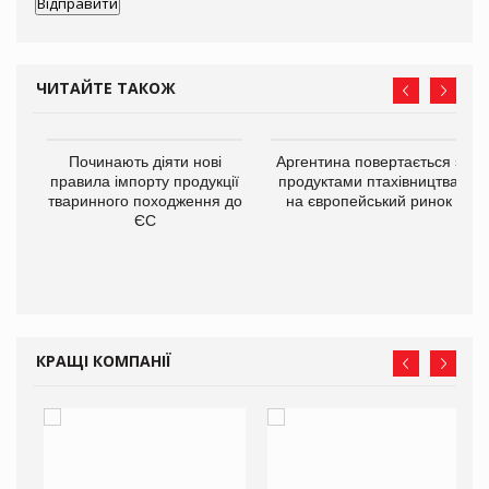
ЧИТАЙТЕ ТАКОЖ
в
Починають діяти нові
Аргентина повертається з
правила імпорту продукції
продуктами птахівництва
тваринного походження до
на європейський ринок
О:
ЄС
КРАЩІ КОМПАНІЇ