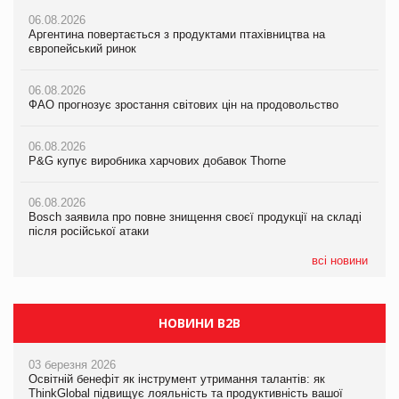
06.08.2026
06.08.2026
06.08.2026
Аргентина повертається з продуктами птахівництва на
Аргентина повертається з продуктами птахівництва на
Аргентина повертається з продуктами птахівництва на
європейський ринок
європейський ринок
європейський ринок
06.08.2026
06.08.2026
06.08.2026
ФАО прогнозує зростання світових цін на продовольство
ФАО прогнозує зростання світових цін на продовольство
ФАО прогнозує зростання світових цін на продовольство
06.08.2026
06.08.2026
06.08.2026
P&G купує виробника харчових добавок Thorne
P&G купує виробника харчових добавок Thorne
P&G купує виробника харчових добавок Thorne
06.08.2026
06.08.2026
06.08.2026
Bosch заявила про повне знищення своєї продукції на складі
Bosch заявила про повне знищення своєї продукції на складі
Bosch заявила про повне знищення своєї продукції на складі
після російської атаки
після російської атаки
після російської атаки
всі новини
НОВИНИ B2B
03 березня 2026
Освітній бенефіт як інструмент утримання талантів: як
ThinkGlobal підвищує лояльність та продуктивність вашої