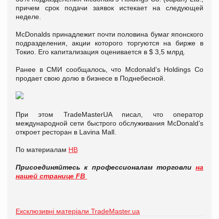
причем срок подачи заявок истекает на следующей
неделе.
McDonalds принадлежит почти половина бумаг японского
подразделения, акции которого торгуются на бирже в
Токио. Его капитализация оценивается в $ 3,5 млрд.
Ранее в СМИ сообщалось, что Mcdonald's Holdings Co
продает свою долю в бизнесе в Поднебесной.
При этом TradeMasterUA писал, что оператор
международной сети быстрого обслуживания McDonald’s
откроет ресторан в Lavina Mall.
По материалам
НВ
Присоединяйтесь к профессионалам торговли
на
нашей странице FB
Ексклюзивні матеріали TradeMaster.ua