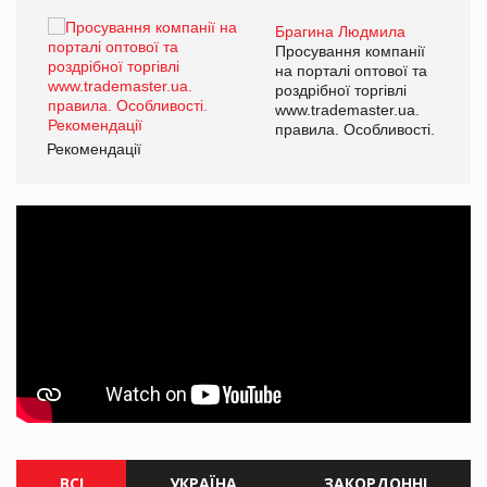
Брагина Людмила
ї
Просування компанії
а
на порталі оптової та
роздрібної торгівлі
www.trademaster.ua.
і.
правила. Особливості.
Рекомендації
Ре
ВСІ
УКРАЇНА
ЗАКОРДОННІ