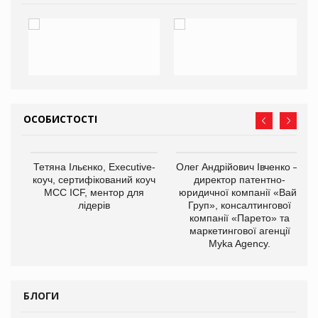
ОСОБИСТОСТІ
,
Тетяна Ільєнко, Executive-
Олег Андрійович Івченко —
ОВ
коуч, сертифікований коуч
директор патентно-
МСС ICF, ментор для
юридичної компанії «Вайз
лідерів
Груп», консалтингової
компанії «Парето» та
маркетингової агенції
Myka Agency.
БЛОГИ