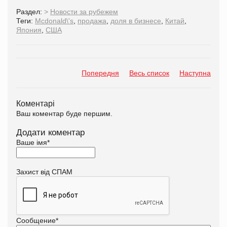
Раздел:
>
Новости за рубежем
Теги:
Mcdonald\'s
,
продажа
,
доля в бизнесе
,
Китай
,
Япония
,
США
Попередня
Весь список
Наступна
Коментарі
Ваш коментар буде першим.
Додати коментар
Ваше імя
*
Захист від СПАМ
Сообщение
*