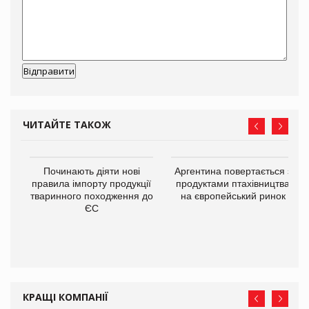
ЧИТАЙТЕ ТАКОЖ
в
Починають діяти нові
Аргентина повертається з
правила імпорту продукції
продуктами птахівництва
тваринного походження до
на європейський ринок
О:
ЄС
КРАЩІ КОМПАНІЇ