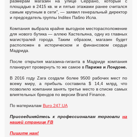
размерам магазин на улице Серрано, который с
площадью в 2415 кв. м и пятью этажами ранее считался
самым крупным в сети", — заявил генеральный директор
и председатель группы Inditex Пабло Исла.
Компания выбрала крайне выгодное месторасположение
для нового бутика — аллею Кастельяна, одну из главных
магистралей города. Таким образом, магазин будет
расположен в историческом и финансовом сердце
Мадрида.
После открытия магазина-гиганта в Мадриде компания
планирует провернуть то же самое в
Париже и Лондоне.
В 2016 году Zara создали более 9500 рабочих мест по
всему миру, а прибыль составила $ 14,4 млрд, что
позволило компании занять третье место в списке самых
влиятельных брендов по версии Brand Finance.
По материалам
Buro.247.UA
Присоединяйтесь к профессионалам торговли
на
нашей странице FB
Пишите нам!