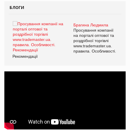
БЛОГИ
Брагина Людмила
ї
Просування компанії
а
на порталі оптової та
роздрібної торгівлі
www.trademaster.ua.
і.
правила. Особливості.
Рекомендації
Ре