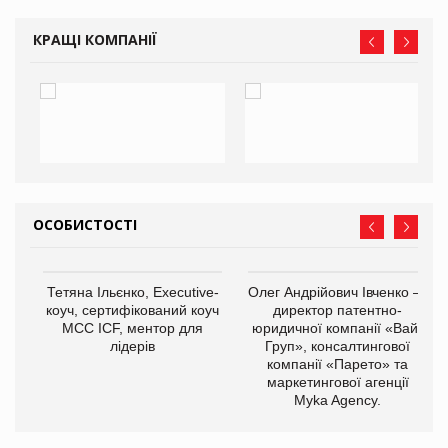
КРАЩІ КОМПАНІЇ
ОСОБИСТОСТІ
,
Тетяна Ільєнко, Executive-
Олег Андрійович Івченко —
ОВ
коуч, сертифікований коуч
директор патентно-
МСС ICF, ментор для
юридичної компанії «Вайз
лідерів
Груп», консалтингової
компанії «Парето» та
маркетингової агенції
Myka Agency.