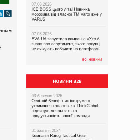
07.08.2026
ICE BOSS цього літа! Новинка
07.08.2026
07.08.2026
морозива від власної ТМ Varto вже у
Франція заборонила рекламні дзвінки
Франція заборонила рекламні дзвінки
VARUS
без згоди клієнтів
без згоди клієнтів
ичным
07.08.2026
EVA.UA запустила кампанію «Хто б
знав» про асортимент, якого покупці
м
не очікують побачити на платформі
всі новини
НОВИНИ B2B
03 березня 2026
Освітній бенефіт як інструмент
утримання талантів: як ThinkGlobal
підвищує лояльність та
продуктивність вашої команди
31 жовтня 2024
Компанія Rarog Tactical Gear