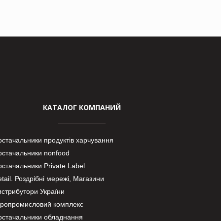
КАТАЛОГ КОМПАНИЙ
остачальники продуктів харчування
остачальники nonfood
стачальники Private Label
tail. Роздрібні мережі, Магазини
истрибутори України
гропромисловий комплекс
остачальники обладнання