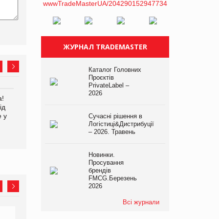
ЖУРНАЛ TRADEMASTER
Каталог Головних
Проєктів
PrivateLabel –
2026
а!
EVA.UA запустила
Kraft Heinz скоротила
ід
кампанію «Хто б знав» про
збиток у першому півріччі
е у
асортимент, якого покупці
Сучасні рішення в
Логістиці&Дистрибуції
не очікують побачити на
– 2026. Травень
платформі
Новинки.
Просування
брендів
FMCG.Березень
2026
Всі журнали