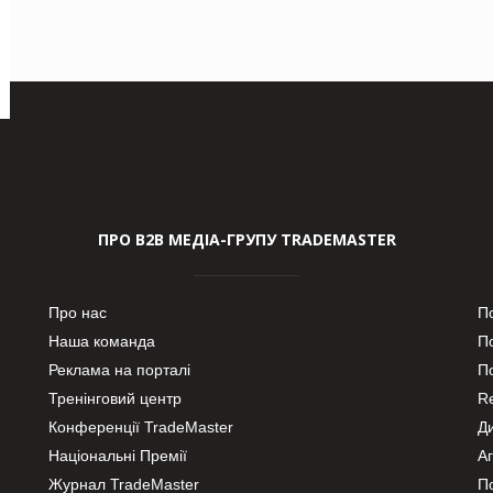
ПРО В2В МЕДІА-ГРУПУ TRADEMASTER
Про нас
П
Наша команда
П
Реклама на порталі
По
Тренінговий центр
Re
Конференції TradeMaster
Д
Національні Премії
А
Журнал TradeMaster
П