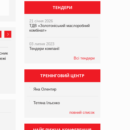
ТЕНДЕРИ
21 січня 2026
ТДВ «Золотоніський маслоробний
комбінат»
03 липня 2023
Тендери компанії
сник
Олексій Логачов-Михайлов
Яна Сараніна, директор
ежі
Файно маркет Директор
Всі тендери
компанії «УкраМарин»
департаменту з
виробництва
ТРЕНІНГОВИЙ ЦЕНТР
Яна Олентир
Тетяна Ільєнко
повний список
Брагина Людмила
Просування компанії на
НАЙБЛИЖЧА КОНФЕРЕНЦІЯ