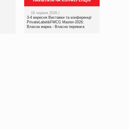
порталі оптової та
роздрібної торгівлі
18 червня 2026 |
www.trademaster.ua.
3-4 вересня Виставки та конференції
правила. Особливості.
PrivateLabel&FMCG Master-2026:
Власна марка - Власна перевага