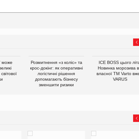
ї може
Розмитнення «з коліс» та
ICE BOSS цього літ
великі
крос-докінг: як оперативні
Новинка морозива в
світової
логістичні рішення
власної ТМ Varto вж
ки
допомагають бізнесу
VARUS
зменшити ризики