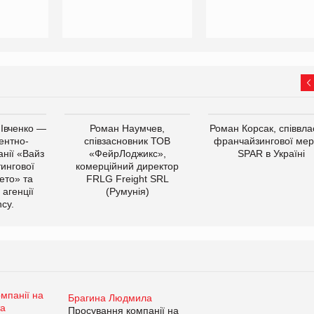
 Івченко —
Роман Наумчев,
Роман Корсак, співвла
ентно-
співзасновник ТОВ
франчайзингової мер
нії «Вайз
«ФейрЛоджикс»,
SPAR в Україні
тингової
комерційний директор
ето» та
FRLG Freight SRL
 агенції
(Румунія)
cy.
Брагина Людмила
Просування компанії на