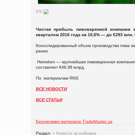
876
Чистая прибыль пивоваренной компании в
кварталом 2016 года на 10,6% — до €293 млн
Консолидированный объем производства пива за 
ранее.
Heineken — крупнейшая пивоваренная компания 
составляет €46,98 млрд.
По материалам RNS
ВСЕ НОВОСТИ
ВСЕ СТАТЬИ
Ексклюзивні матеріали TradeMaster.ua
Раздел:
>
Новости за рубежем