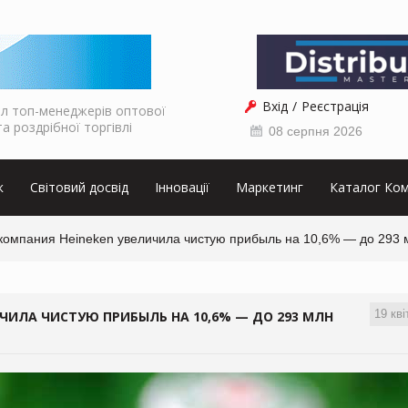
Вхід
Реєстрація
л топ-менеджерів оптової
та роздрібної торгівлі
08 серпня 2026
к
Світовий досвід
Інновації
Маркетинг
Каталог Ком
компания Heineken увеличила чистую прибыль на 10,6% — до 293 
19 кві
ЧИЛА ЧИСТУЮ ПРИБЫЛЬ НА 10,6% — ДО 293 МЛН