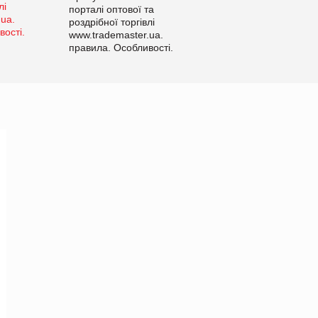
порталі оптової та
роздрібної торгівлі
www.trademaster.ua.
правила. Особливості.
Рекомендації