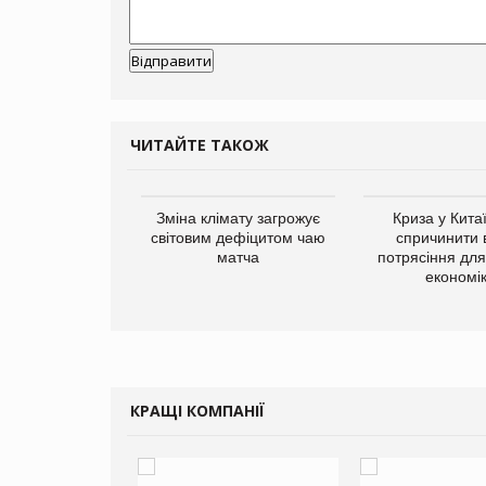
ЧИТАЙТЕ ТАКОЖ
ує виробника
Зміна клімату загрожує
Криза у Кита
добавок Thorne
світовим дефіцитом чаю
спричинити 
матча
потрясіння для 
економі
КРАЩІ КОМПАНІЇ