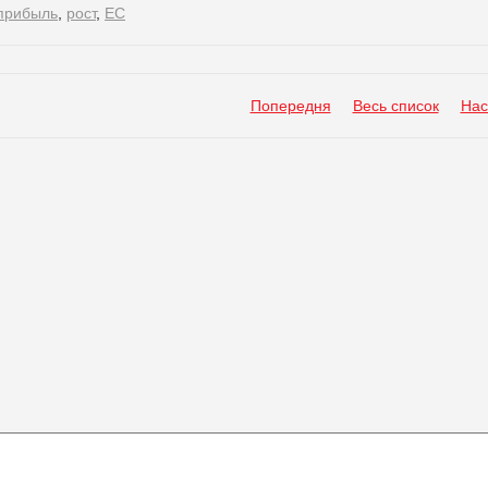
 прибыль
,
рост
,
ЕС
Попередня
Весь список
Нас