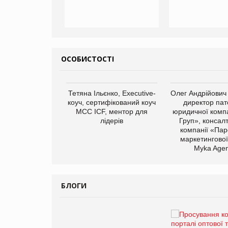
ОСОБИСТОСТІ
арас Ігорович,
Тетяна Ільєнко, Executive-
Олег Андрійович
иробництва ТОВ
коуч, сертифікований коуч
директор пат
Герчак"
МСС ICF, ментор для
юридичної компа
лідерів
Груп», консал
компанії «Пар
маркетингової
Myka Agen
БЛОГИ
Брагина Людмила
Просування компанії на