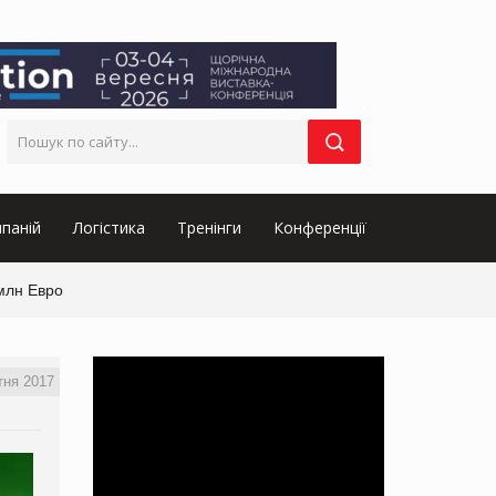
паній
Логістика
Тренінги
Конференції
млн Евро
тня 2017