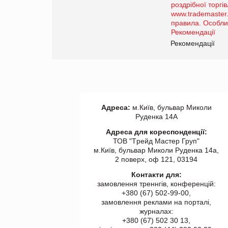
порталі оптової та
роздрібної торгівлі
www.trademaster.ua.
правила. Особливості.
ії
Рекомендації
Адреса:
м.Київ, бульвар Миколи
Руденка 14А
Адреса для кореспонденції:
ТОВ "Tрейд Мастер Груп"
м.Київ, бульвар Миколи Руденка 14а,
2 поверх, оф 121, 03194
Контакти для:
замовлення треннгів, конференцій:
+380 (67) 502-99-00,
замовлення реклами на порталі,
журналах:
+380 (67) 502 30 13,