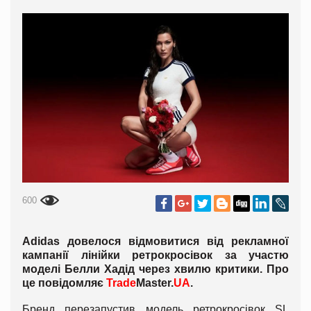
600
Adidas довелося відмовитися від рекламної
кампанії лінійки ретрокросівок за участю
моделі Белли Хадід через хвилю критики. Про
це повідомляє
Trade
Master.
UA
.
Бренд перезапустив модель ретрокросівок SL