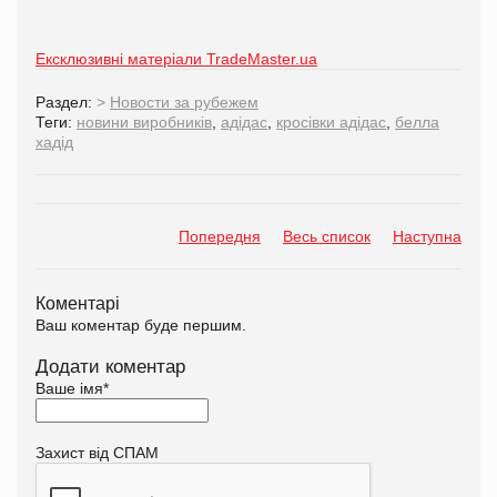
Ексклюзивні матеріали TradeMaster.ua
Раздел:
>
Новости за рубежем
Теги:
новини виробників
,
адідас
,
кросівки адідас
,
белла
хадід
Попередня
Весь список
Наступна
Коментарі
Ваш коментар буде першим.
Додати коментар
Ваше імя
*
Захист від СПАМ