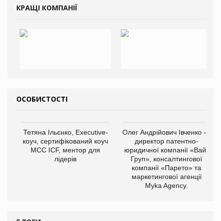
КРАЩІ КОМПАНІЇ
ОСОБИСТОСТІ
Тетяна Ільєнко, Executive-
Олег Андрійович Івченко —
коуч, сертифікований коуч
директор патентно-
МСС ICF, ментор для
юридичної компанії «Вайз
лідерів
Груп», консалтингової
компанії «Парето» та
маркетингової агенції
Myka Agency.