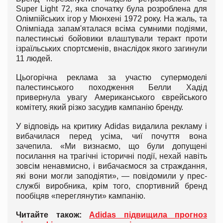
Super Light 72, яка спочатку була розроблена для
Олімпійських ігор у Мюнхені 1972 року. На жаль, та
Олімпіада запам'яталася всіма сумними подіями,
палестинські бойовики влаштували теракт проти
ізраїльських спортсменів, внаслідок якого загинули
11 людей.
Цьогорічна реклама за участю супермоделі
палестинського походження Белли Хадід
привернула увагу Американського єврейського
комітету, який різко засудив кампанію бренду.
У відповідь на критику Аdidas видалила рекламу і
вибачилася перед усіма, чиї почуття вона
зачепила. «Ми визнаємо, що були допущені
посилання на трагічні історичні події, нехай навіть
зовсім ненавмисно, і вибачаємося за страждання,
які вони могли заподіяти», — повідомили у прес-
службі виробника, крім того, спортивний бренд
пообіцяв «переглянути» кампанію.
Читайте також:
Adidas підвищила прогноз