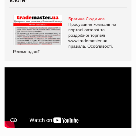
БЛОГИ
Брагина Людмила
Просування компанії на
порталі оптової та
роздрібної торгівлі
www.trademaster.ua.
правила. Особливості.
Рекомендації
Ре