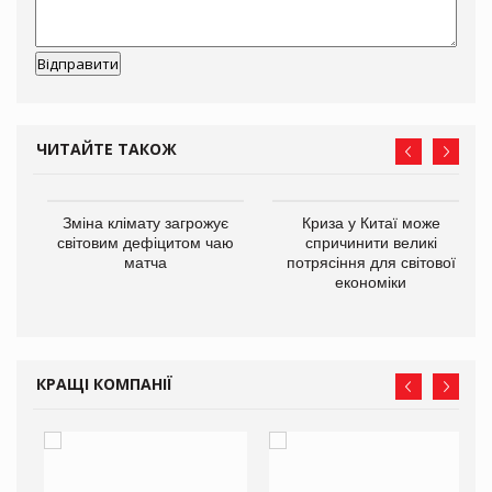
ЧИТАЙТЕ ТАКОЖ
Зміна клімату загрожує
Криза у Китаї може
ne
світовим дефіцитом чаю
спричинити великі
матча
потрясіння для світової
економіки
КРАЩІ КОМПАНІЇ