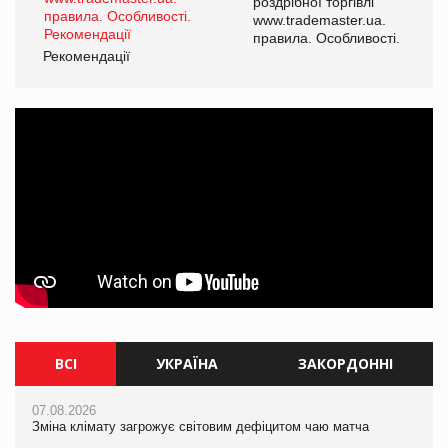
роздрібної торгівлі
www.trademaster.ua.
і.
правила. Особливості.
Рекомендації
Ре
ВСІ
УКРАЇНА
ЗАКОРДОННІ
07.08.2026
07.08.2026
07.08.2026
Зміна клімату загрожує світовим дефіцитом чаю матча
Зміна клімату загрожує світовим дефіцитом чаю матча
Зміна клімату загрожує світовим дефіцитом чаю матча