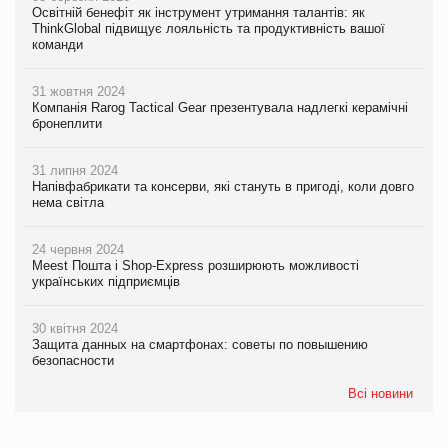
Освітній бенефіт як інструмент утримання талантів: як
ThinkGlobal підвищує лояльність та продуктивність вашої
команди
31 жовтня 2024
Компанія Rarog Tactical Gear презентувала надлегкі керамічні
бронеплити
31 липня 2024
Напівфабрикати та консерви, які стануть в пригоді, коли довго
нема світла
24 червня 2024
Meest Пошта і Shop-Express розширюють можливості
українських підприємців
30 квітня 2024
Защита данных на смартфонах: советы по повышению
безопасности
Всі новини