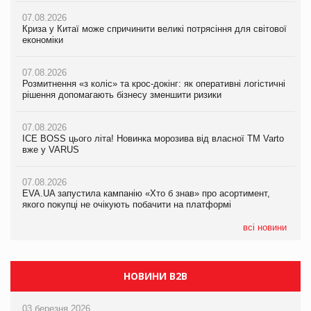
07.08.2026
07.08.2026
07.08.2026
Криза у Китаї може спричинити великі потрясіння для світової
Криза у Китаї може спричинити великі потрясіння для світової
Криза у Китаї може спричинити великі потрясіння для світової
економіки
економіки
економіки
07.08.2026
07.08.2026
07.08.2026
Розмитнення «з коліс» та крос-докінг: як оперативні логістичні
Kraft Heinz скоротила збиток у першому півріччі
Kraft Heinz скоротила збиток у першому півріччі
рішення допомагають бізнесу зменшити ризики
07.08.2026
07.08.2026
07.08.2026
Продажі Hugo Boss впали на 9%
Продажі Hugo Boss впали на 9%
ICE BOSS цього літа! Новинка морозива від власної ТМ Varto
вже у VARUS
07.08.2026
07.08.2026
Франція заборонила рекламні дзвінки без згоди клієнтів
Франція заборонила рекламні дзвінки без згоди клієнтів
07.08.2026
EVA.UA запустила кампанію «Хто б знав» про асортимент,
якого покупці не очікують побачити на платформі
всі новини
НОВИНИ B2B
03 березня 2026