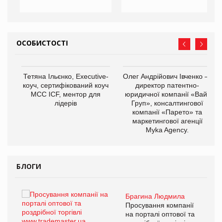
ОСОБИСТОСТІ
Тетяна Ільєнко, Executive-
Олег Андрійович Івченко —
коуч, сертифікований коуч
директор патентно-
МСС ICF, ментор для
юридичної компанії «Вайз
лідерів
Груп», консалтингової
компанії «Парето» та
маркетингової агенції
,
Myka Agency.
ОВ
БЛОГИ
Брагина Людмила
ї
Просування компанії
а
на порталі оптової та