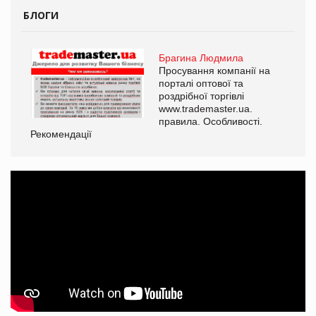
БЛОГИ
Брагина Людмила
Просування компанії на
порталі оптової та
роздрібної торгівлі
www.trademaster.ua.
правила. Особливості.
Рекомендації
Ре