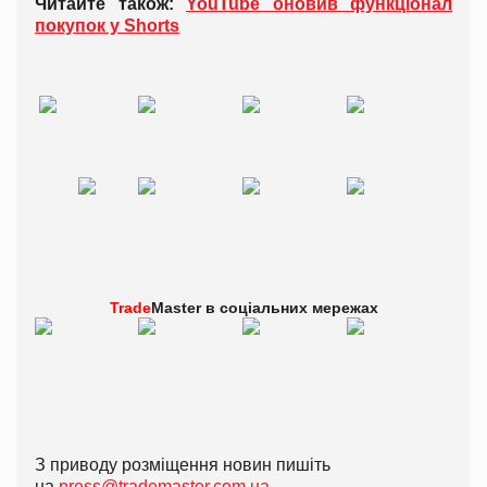
Читайте також:
YouTube оновив функціонал
покупок у Shorts
Trade
Master в
соціальних мережах
З приводу розміщення новин пишіть
на
press@trademaster.com.ua