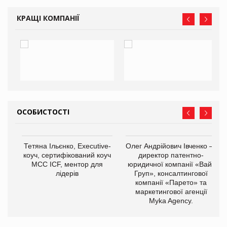
КРАЩІ КОМПАНІЇ
ОСОБИСТОСТІ
Тетяна Ільєнко, Executive-
Олег Андрійович Івченко —
коуч, сертифікований коуч
директор патентно-
МСС ICF, ментор для
юридичної компанії «Вайз
лідерів
Груп», консалтингової
компанії «Парето» та
маркетингової агенції
,
Myka Agency.
ОВ