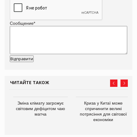
Сообщение
*
ЧИТАЙТЕ ТАКОЖ
Зміна клімату загрожує
Криза у Китаї може
ne
світовим дефіцитом чаю
спричинити великі
матча
потрясіння для світової
економіки