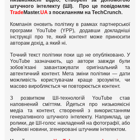
штучного інтелекту (ШІ). Про це повідомляє
Trade
Master.
UA
з посиланням на TechCrunch.
Компанія оновить політику в рамках партнерської
програми YouTube (YPP), додавши докладніші
інструкції про те, який контент може приносити
авторам дохід, а який ні.
Точний текст політики поки що не опубліковано. У
YouTube зазначають, що автори завжди були
зобов'язані завантажувати оригінальний та
автентичний контент. Мета зміни політики — дати
можливість користувачам краще зрозуміти, чи
масово виробляється чи повторюється контент.
З розвитком ШІ-технологій YouTube став
наповнений сміттям. Йдеться про низькоякісні
медіа та контент, створений з використанням
генеративного штучного інтелекту. Наприклад, це
ролики, де ШІ-голос накладений на фотографії, або
фейкові новини, згенеровані штучним інтелектом.