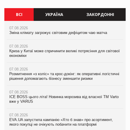
ВСІ
УКРАЇНА
ЗАКОРДОННІ
07.08.2026
07.08.2026
07.08.2026
Зміна клімату загрожує світовим дефіцитом чаю матча
Зміна клімату загрожує світовим дефіцитом чаю матча
Зміна клімату загрожує світовим дефіцитом чаю матча
07.08.2026
07.08.2026
07.08.2026
Криза у Китаї може спричинити великі потрясіння для світової
Криза у Китаї може спричинити великі потрясіння для світової
Криза у Китаї може спричинити великі потрясіння для світової
економіки
економіки
економіки
07.08.2026
07.08.2026
07.08.2026
Розмитнення «з коліс» та крос-докінг: як оперативні логістичні
Kraft Heinz скоротила збиток у першому півріччі
Kraft Heinz скоротила збиток у першому півріччі
рішення допомагають бізнесу зменшити ризики
07.08.2026
07.08.2026
07.08.2026
Продажі Hugo Boss впали на 9%
Продажі Hugo Boss впали на 9%
ICE BOSS цього літа! Новинка морозива від власної ТМ Varto
вже у VARUS
07.08.2026
07.08.2026
Франція заборонила рекламні дзвінки без згоди клієнтів
Франція заборонила рекламні дзвінки без згоди клієнтів
07.08.2026
EVA.UA запустила кампанію «Хто б знав» про асортимент,
якого покупці не очікують побачити на платформі