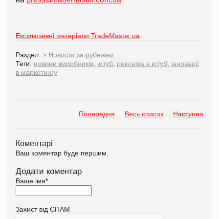
Ексклюзивні матеріали TradeMaster.ua
Раздел:
>
Новости за рубежем
Теги:
новини виробників
,
ютуб
,
реклама в ютуб
,
інновації
в маркетингу
Попередня
Весь список
Наступна
Коментарі
Ваш коментар буде першим.
Додати коментар
Ваше імя
*
Захист від СПАМ