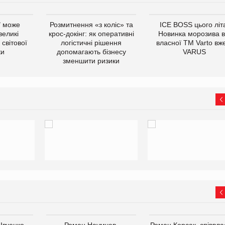
ї може
Розмитнення «з коліс» та
ICE BOSS цього літ
великі
крос-докінг: як оперативні
Новинка морозива в
світової
логістичні рішення
власної ТМ Varto вж
ки
допомагають бізнесу
VARUS
зменшити ризики
 Івченко —
Роман Наумчев,
Роман Корсак, співвла