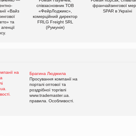
ентно-
співзасновник ТОВ
франчайзингової мер
нії «Вайз
«ФейрЛоджикс»,
SPAR в Україні
тингової
комерційний директор
ето» та
FRLG Freight SRL
 агенції
(Румунія)
cy.
Брагина Людмила
Просування компанії на
порталі оптової та
роздрібної торгівлі
www.trademaster.ua.
правила. Особливості.
Рекомендації