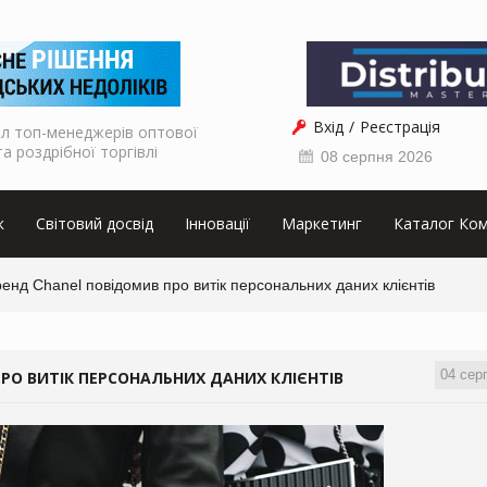
Вхід
Реєстрація
л топ-менеджерів оптової
та роздрібної торгівлі
08 серпня 2026
к
Світовий досвід
Інновації
Маркетинг
Каталог Ком
енд Chanel повідомив про витік персональних даних клієнтів
04 сер
РО ВИТІК ПЕРСОНАЛЬНИХ ДАНИХ КЛІЄНТІВ