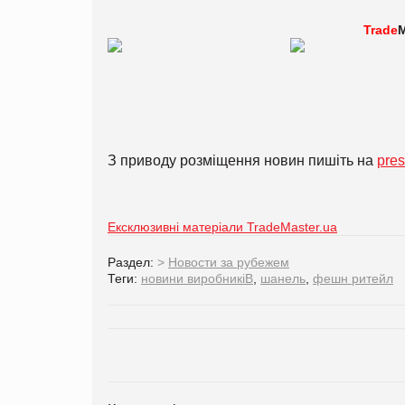
Trade
M
З приводу розміщення новин пишіть на
pre
Ексклюзивні матеріали TradeMaster.ua
Раздел:
>
Новости за рубежем
Теги:
новини виробникіВ
,
шанель
,
фешн ритейл