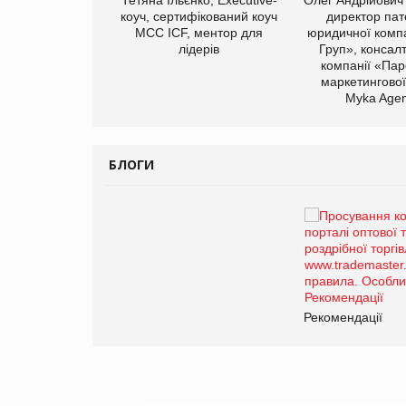
иробництва ТОВ
коуч, сертифікований коуч
директор пат
Герчак"
МСС ICF, ментор для
юридичної компа
лідерів
Груп», консал
компанії «Пар
маркетингової
Myka Agen
БЛОГИ
Брагина Людмила
Просування компанії на
порталі оптової та
роздрібної торгівлі
www.trademaster.ua.
правила. Особливості.
ії
Рекомендації