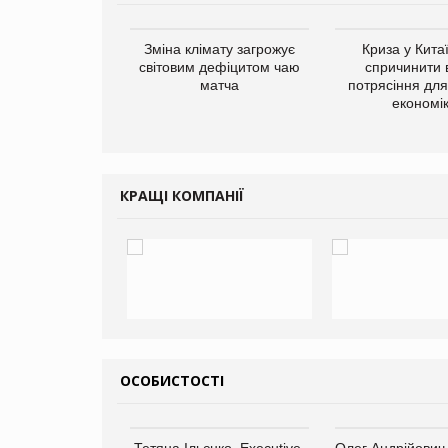
ує виробника
Зміна клімату загрожує
Криза у Кита
добавок Thorne
світовим дефіцитом чаю
спричинити 
матча
потрясіння для 
економі
КРАЩІ КОМПАНІЇ
ОСОБИСТОСТІ
арас Ігорович,
Тетяна Ільєнко, Executive-
Олег Андрійович