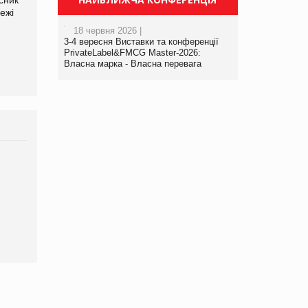
ежі
Файно маркет Директор
компанії «УкраМарин»
департаменту з
18 червня 2026 |
виробництва
3-4 вересня Виставки та конференції
PrivateLabel&FMCG Master-2026:
Власна марка - Власна перевага
Брагина Людмила
Просування компанії на
порталі оптової та
роздрібної торгівлі
www.trademaster.ua.
правила. Особливості.