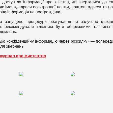
доступ до інформації про клієнтів, які зверталися до с
 як імена, адреси електронної пошти, поштові адреси та н
сова інформація не постраждала.
но запущено процедури реагування та залучено фахів
ож рекомендували клієнтам бути обережними та пильн
ідомлень.
 або конфіденційну інформацію через розсилку»,— поперед
для звернень.
 журнал про мистецтво