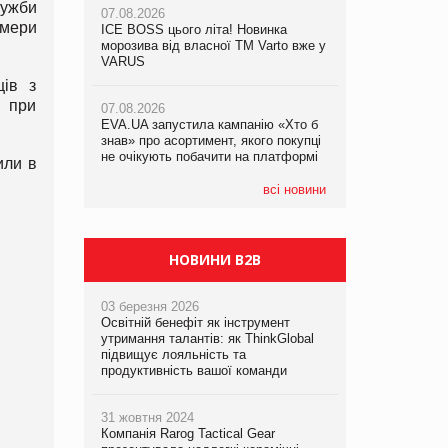
лужби
07.08.2026
омери
ICE BOSS цього літа! Новинка
07.08.2026
07.08.2026
морозива від власної ТМ Varto вже у
Франція заборонила рекламні дзвінки
Франція заборонила рекламні дзвінки
VARUS
без згоди клієнтів
без згоди клієнтів
ців з
і при
07.08.2026
EVA.UA запустила кампанію «Хто б
знав» про асортимент, якого покупці
не очікують побачити на платформі
или в
всі новини
НОВИНИ B2B
03 березня 2026
Освітній бенефіт як інструмент
утримання талантів: як ThinkGlobal
підвищує лояльність та
продуктивність вашої команди
31 жовтня 2024
Компанія Rarog Tactical Gear