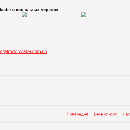
aster в
соціальних мережах
ss@trademaster.com.ua
Попередня
Весь список
Нас