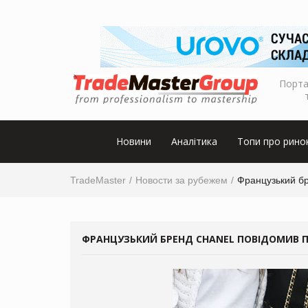
Порта
Новини
Аналітика
Топи про рино
TradeMaster
Новости за рубежем
Французький бр
ФРАНЦУЗЬКИЙ БРЕНД CHANEL ПОВІДОМИВ П