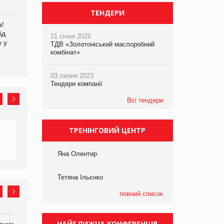
ТЕНДЕРИ
а!
EVA.UA запустила
Kraft Heinz скоротила
ід
кампанію «Хто б знав» про
збиток у першому півріччі
21 січня 2026
е у
асортимент, якого покупці
ТДВ «Золотоніський маслоробний
не очікують побачити на
комбінат»
платформі
03 липня 2023
Тендери компанії
Всі тендери
ТРЕНІНГОВИЙ ЦЕНТР
Яна Олентир
Тетяна Ільєнко
повний список
НАЙБЛИЖЧА КОНФЕРЕНЦІЯ
сник
Олексій Логачов-Михайлов
Яна Сараніна, директор