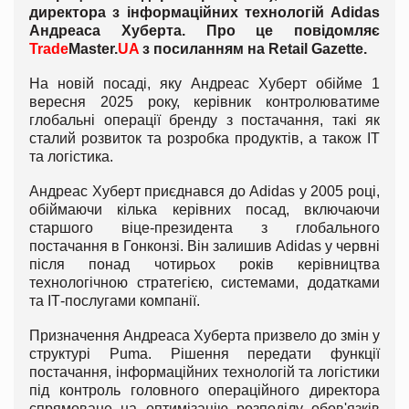
директора з інформаційних технологій Adidas
Андреаса Хуберта. Про це повідомляє
Trade
Master.
UA
з посиланням на
Retail
Gazette
.
На новій посаді, яку Андреас Хуберт обійме 1
вересня 2025 року, керівник контролюватиме
глобальні операції бренду з постачання, такі як
сталий розвиток та розробка продуктів, а також ІТ
та логістика.
Андреас Хуберт приєднався до Adidas у 2005 році,
обіймаючи кілька керівних посад, включаючи
старшого віце-президента з глобального
постачання в Гонконзі. Він залишив Adidas у червні
після понад чотирьох років керівництва
технологічною стратегією, системами, додатками
та ІТ-послугами компанії.
Призначення Андреаса Хуберта призвело до змін у
структурі Puma. Рішення передати функції
постачання, інформаційних технологій та логістики
під контроль головного операційного директора
спрямоване на оптимізацію розподілу обов'язків