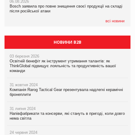
06.08.2026
06.08.2026
06.08.2026
Bosch заявила про повне знищення своєї продукції на складі
Bosch заявила про повне знищення своєї продукції на складі
Bosch заявила про повне знищення своєї продукції на складі
після російської атаки
після російської атаки
після російської атаки
всі новини
НОВИНИ B2B
03 березня 2026
Освітній бенефіт як інструмент утримання талантів: як
ThinkGlobal підвищує лояльність та продуктивність вашої
команди
31 жовтня 2024
Компанія Rarog Tactical Gear презентувала надлегкі керамічні
бронеплити
31 липня 2024
Напівфабрикати та консерви, які стануть в пригоді, коли довго
нема світла
24 червня 2024