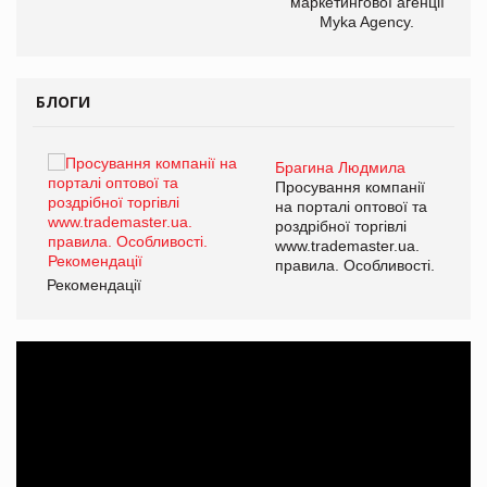
маркетингової агенції
,
Myka Agency.
ОВ
БЛОГИ
Брагина Людмила
Просування компанії
на порталі оптової та
роздрібної торгівлі
www.trademaster.ua.
правила. Особливості.
Рекомендації
Ре