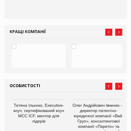
КРАЩІ КОМПАНІЇ
ОСОБИСТОСТІ
Тетяна Ільєнко, Executive-
Олег Андрійович Івченко —
коуч, сертифікований коуч
директор патентно-
МСС ICF, ментор для
юридичної компанії «Вайз
лідерів
Груп», консалтингової
компанії «Парето» та