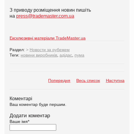
З приводу розміщення новин пишіть
на
press@trademaster.com.ua
Ексклюзивні матеріали TradeMaster.ua
Раздел:
>
Новости за рубежем
Теги:
новини виробників
,
адідас
,
пума
Попередня
Весь список
Наступна
Коментарі
Ваш коментар буде першим.
Додати коментар
Ваше імя
*