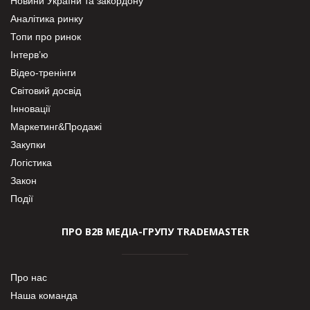
Новини України та закордону
Аналітика ринку
Топи про ринок
Інтерв’ю
Відео-тренінги
Світовий досвід
Інновації
Маркетинг&Продажі
Закупки
Логістика
Закон
Події
ПРО В2В МЕДІА-ГРУПУ TRADEMASTER
Про нас
Наша команда