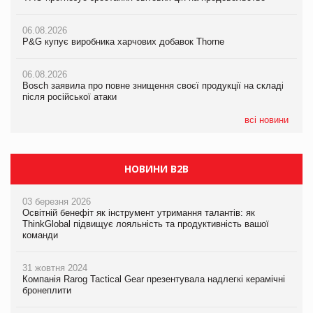
06.08.2026
06.08.2026
06.08.2026
P&G купує виробника харчових добавок Thorne
P&G купує виробника харчових добавок Thorne
P&G купує виробника харчових добавок Thorne
06.08.2026
06.08.2026
06.08.2026
Bosch заявила про повне знищення своєї продукції на складі
Bosch заявила про повне знищення своєї продукції на складі
Bosch заявила про повне знищення своєї продукції на складі
після російської атаки
після російської атаки
після російської атаки
всі новини
НОВИНИ B2B
03 березня 2026
Освітній бенефіт як інструмент утримання талантів: як
ThinkGlobal підвищує лояльність та продуктивність вашої
команди
31 жовтня 2024
Компанія Rarog Tactical Gear презентувала надлегкі керамічні
бронеплити