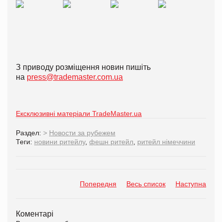
З приводу розміщення новин пишіть
на
press@trademaster.com.ua
Ексклюзивні матеріали TradeMaster.ua
Раздел:
>
Новости за рубежем
Теги:
новини ритейлу
,
фешн ритейл
,
ритейл німеччини
Попередня
Весь список
Наступна
Коментарі