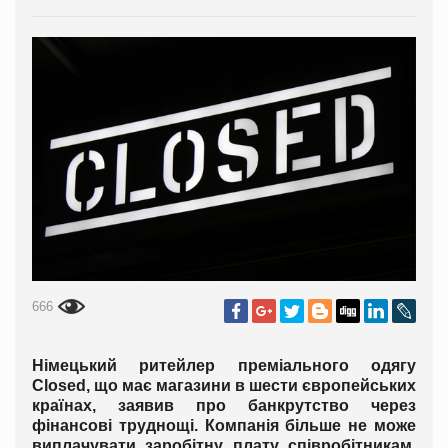
666
Німецький ритейлер преміального одягу
Closed, що має магазини в шести європейських
країнах, заявив про банкрутство через
фінансові труднощі. Компанія більше не може
виплачувати заробітну плату співробітникам.