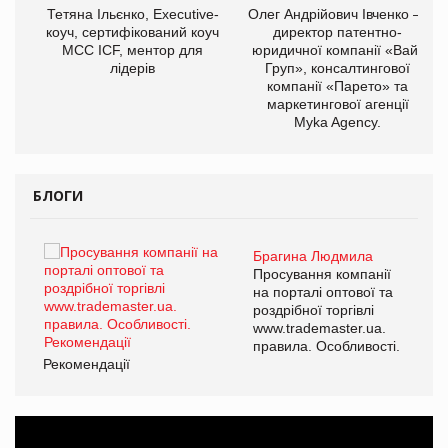
,
Тетяна Ільєнко, Executive-
Олег Андрійович Івченко —
ОВ
коуч, сертифікований коуч
директор патентно-
МСС ICF, ментор для
юридичної компанії «Вайз
лідерів
Груп», консалтингової
компанії «Парето» та
маркетингової агенції
Myka Agency.
БЛОГИ
Брагина Людмила
ї
Просування компанії
а
на порталі оптової та
роздрібної торгівлі
www.trademaster.ua.
і.
правила. Особливості.
Рекомендації
Ре