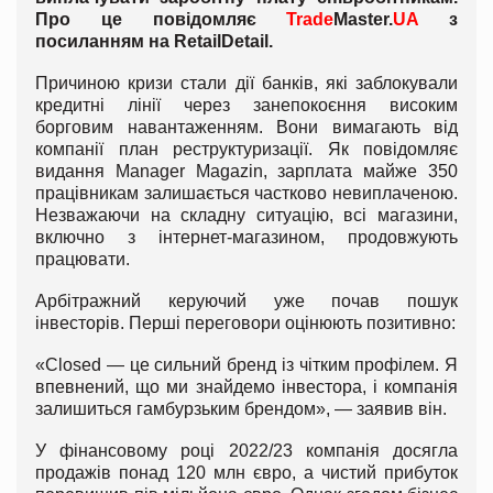
Про це повідомляє
Trade
Master.
UA
з
посиланням на
RetailDetail
.
Причиною кризи стали дії банків, які заблокували
кредитні лінії через занепокоєння високим
борговим навантаженням. Вони вимагають від
компанії план реструктуризації. Як повідомляє
видання Manager Magazin, зарплата майже 350
працівникам залишається частково невиплаченою.
Незважаючи на складну ситуацію, всі магазини,
включно з інтернет-магазином, продовжують
працювати.
Арбітражний керуючий уже почав пошук
інвесторів. Перші переговори оцінюють позитивно:
«Closed — це сильний бренд із чітким профілем. Я
впевнений, що ми знайдемо інвестора, і компанія
залишиться гамбурзьким брендом», — заявив він.
У фінансовому році 2022/23 компанія досягла
продажів понад 120 млн євро, а чистий прибуток