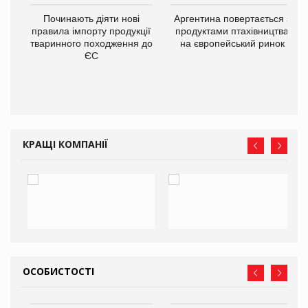
в
Починають діяти нові
Аргентина повертається з
правила імпорту продукції
продуктами птахівництва
тваринного походження до
на європейський ринок
О:
ЄС
КРАЩІ КОМПАНІЇ
ОСОБИСТОСТІ