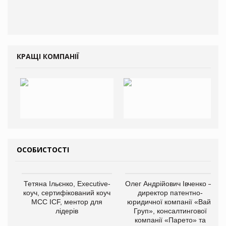
КРАЩІ КОМПАНІЇ
ОСОБИСТОСТІ
Тетяна Ільєнко, Executive-
Олег Андрійович Івченко —
коуч, сертифікований коуч
директор патентно-
МСС ICF, ментор для
юридичної компанії «Вайз
лідерів
Груп», консалтингової
компанії «Парето» та