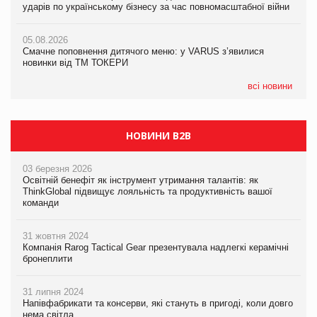
ударів по українському бізнесу за час повномасштабної війни
05.08.2026
05.08.2026
AstraZeneca обговорює найбільшу угоду десятиліття
AstraZeneca обговорює найбільшу угоду десятиліття
05.08.2026
Смачне поповнення дитячого меню: у VARUS з’явилися
новинки від ТМ ТОКЕРИ
всі новини
НОВИНИ B2B
03 березня 2026
Освітній бенефіт як інструмент утримання талантів: як
ThinkGlobal підвищує лояльність та продуктивність вашої
команди
31 жовтня 2024
Компанія Rarog Tactical Gear презентувала надлегкі керамічні
бронеплити
31 липня 2024
Напівфабрикати та консерви, які стануть в пригоді, коли довго
нема світла