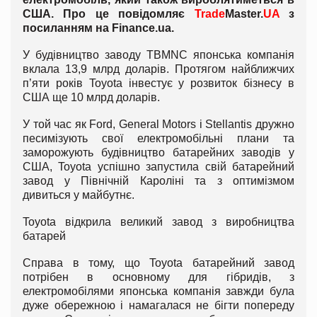
США. Про це повідомляє
Trade
Master.
UA
з
посиланням на
Finance
.
ua
.
У будівництво заводу TBMNC японська компанія
вклала 13,9 млрд доларів. Протягом найближчих
п’яти років Toyota інвестує у розвиток бізнесу в
США ще 10 млрд доларів.
У той час як Ford, General Motors і Stellantis дружно
песимізують свої електромобільні плани та
заморожують будівництво батарейних заводів у
США, Toyota успішно запустила свій батарейний
завод у Північній Кароліні та з оптимізмом
дивиться у майбутнє.
Toyota відкрила великий завод з виробництва
батарей
Справа в тому, що Toyota батарейний завод
потрібен в основному для гібридів, з
електромобілями японська компанія завжди була
дуже обережною і намагалася не бігти попереду