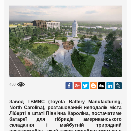
450
Завод TBMNC (Toyota Battery Manufacturing,
North Carolina), розташований неподалік міста
Ліберті в штаті Північна Кароліна, постачатиме
батареї для гібридів американського
складання і майбутній трирядний
електромобіль, який також вироблятиметься в