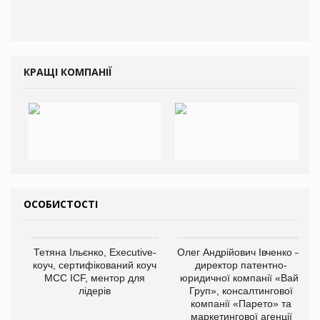
КРАЩІ КОМПАНІЇ
ОСОБИСТОСТІ
Тетяна Ільєнко, Executive-
Олег Андрійович Івченко —
коуч, сертифікований коуч
директор патентно-
МСС ICF, ментор для
юридичної компанії «Вайз
лідерів
Груп», консалтингової
компанії «Парето» та
маркетингової агенції