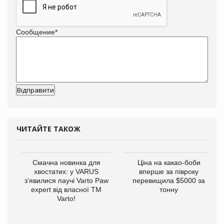
Сообщение
*
ЧИТАЙТЕ ТАКОЖ
Смачна новинка для
Ціна на какао-боби
хвостатих: у VARUS
вперше за півроку
з’явилися паучі Varto Paw
перевищила $5000 за
expert від власної ТМ
тонну
Varto!