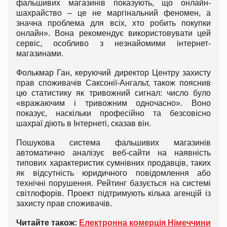
фальшивих магазинів показують, що онлайн-
шахрайство – це не маргінальний феномен, а
значна проблема для всіх, хто робить покупки
онлайн». Вона рекомендує використовувати цей
сервіс, особливо з незнайомими інтернет-
магазинами.
Фолькмар Ган, керуючий директор Центру захисту
прав споживачів Саксонії-Ангальт, також пояснив
цю статистику як тривожний сигнал: число було
«вражаючим і тривожним одночасно». Воно
показує, наскільки професійно та безсовісно
шахраї діють в Інтернеті, сказав він.
Пошукова система фальшивих магазинів
автоматично аналізує веб-сайти на наявність
типових характеристик сумнівних продавців, таких
як відсутність юридичного повідомлення або
технічні порушення. Рейтинг базується на системі
світлофорів. Проект підтримують кілька агенцій із
захисту прав споживачів.
Читайте також:
Електронна комерція Німеччини