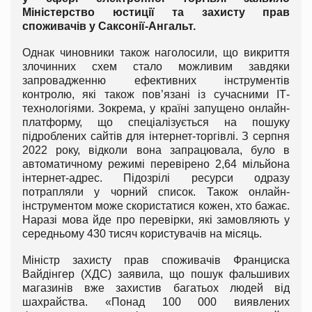
Міністерство юстиції та захисту прав
споживачів у Саксонії-Ангальт.
Однак чиновники також наголосили, що викриття
злочинних схем стало можливим завдяки
запровадженню ефективних інструментів
контролю, які також пов’язані із сучасними ІТ-
технологіями. Зокрема, у країні запущено онлайн-
платформу, що спеціалізується на пошуку
підроблених сайтів для інтернет-торгівлі. З серпня
2022 року, відколи вона запрацювала, було в
автоматичному режимі перевірено 2,64 мільйона
інтернет-адрес. Підозрілі ресурси одразу
потрапляли у чорний список. Також онлайн-
інструментом може скористатися кожен, хто бажає.
Наразі мова йде про перевірки, які замовляють у
середньому 430 тисяч користувачів на місяць.
Міністр захисту прав споживачів Франциска
Вайдінгер (ХДС) заявила, що пошук фальшивих
магазинів вже захистив багатьох людей від
шахрайства. «Понад 100 000 виявлених