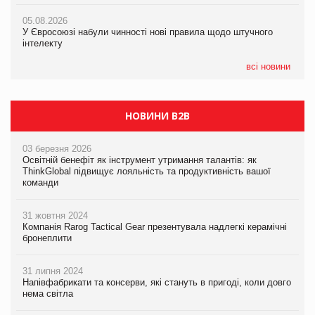
05.08.2026
05.08.2026
05.08.2026
У Євросоюзі набули чинності нові правила щодо штучного
Рекламна платформа вимагає від Google компенсацію за
Рекламна платформа вимагає від Google компенсацію за
інтелекту
втрату 6,9 трлн рекламних показів
втрату 6,9 трлн рекламних показів
всі новини
НОВИНИ B2B
03 березня 2026
Освітній бенефіт як інструмент утримання талантів: як
ThinkGlobal підвищує лояльність та продуктивність вашої
команди
31 жовтня 2024
Компанія Rarog Tactical Gear презентувала надлегкі керамічні
бронеплити
31 липня 2024
Напівфабрикати та консерви, які стануть в пригоді, коли довго
нема світла