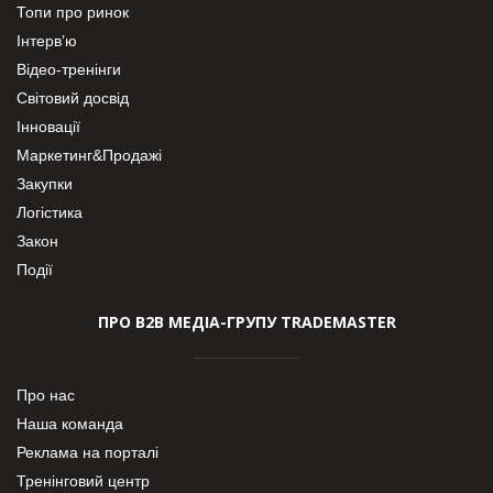
Топи про ринок
Інтерв’ю
Відео-тренінги
Світовий досвід
Інновації
Маркетинг&Продажі
Закупки
Логістика
Закон
Події
ПРО В2В МЕДІА-ГРУПУ TRADEMASTER
Про нас
Наша команда
Реклама на порталі
Тренінговий центр