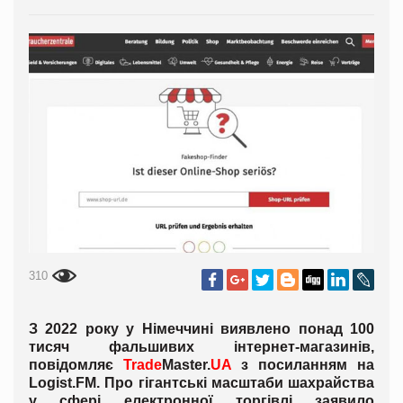
310
З 2022 року у Німеччині виявлено понад 100
тисяч фальшивих інтернет-магазинів,
повідомляє
Trade
Master.
UA
з посиланням на
Logist
.
FM
. Про гігантські масштаби шахрайства
у сфері електронної торгівлі заявило