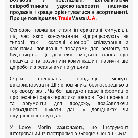
співробітникам удосконалювати навички
продажів і краще орієнтуватися в асортименті.
Про це повідомляє
Trade
Master.
UA
.
Основою навчання стали інтерактивні симуляції,
під час яких консультанти відпрацьовують як
типові, так і складні сценарії спілкування з
клієнтами, пов'язані з товарами для ремонту та
будівництва. Це дозволяє зміцнити знання про
продукцію та розвинути комунікаційні навички ще
до роботи з реальними покупцями.
Окрім тренувань, продавці можуть
використовувати ШІ як помічника безпосередньо в
торговому залі. Чатбот швидко надає інформацію
про технічні характеристики товарів, їхні переваги
та аргументи для продажу, позбавляючи
необхідності шукати дані у довідниках чи
внутрішніх інструкціях.
У Leroy Merlin зазначають, що інструмент
інтегрований із платформою Google Cloud і CRM-