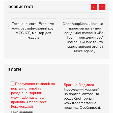
ОСОБИСТОСТІ
Тетяна Ільєнко, Executive-
Олег Андрійович Івченко —
коуч, сертифікований коуч
директор патентно-
МСС ICF, ментор для
юридичної компанії «Вайз
лідерів
Груп», консалтингової
компанії «Парето» та
маркетингової агенції
,
Myka Agency.
ОВ
БЛОГИ
Брагина Людмила
ї
Просування компанії
а
на порталі оптової та
роздрібної торгівлі
www.trademaster.ua.
і.
правила. Особливості.
Рекомендації
Ре