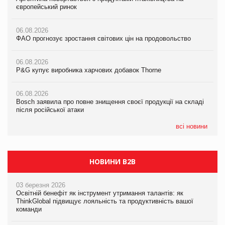
європейський ринок
європейський ринок
європейський ринок
06.08.2026
06.08.2026
06.08.2026
ФАО прогнозує зростання світових цін на продовольство
ФАО прогнозує зростання світових цін на продовольство
ФАО прогнозує зростання світових цін на продовольство
06.08.2026
06.08.2026
06.08.2026
P&G купує виробника харчових добавок Thorne
P&G купує виробника харчових добавок Thorne
P&G купує виробника харчових добавок Thorne
06.08.2026
06.08.2026
06.08.2026
Bosch заявила про повне знищення своєї продукції на складі
Bosch заявила про повне знищення своєї продукції на складі
Bosch заявила про повне знищення своєї продукції на складі
після російської атаки
після російської атаки
після російської атаки
всі новини
НОВИНИ B2B
03 березня 2026
Освітній бенефіт як інструмент утримання талантів: як
ThinkGlobal підвищує лояльність та продуктивність вашої
команди