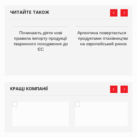
ЧИТАЙТЕ ТАКОЖ
в
Починають діяти нові
Аргентина повертається з
правила імпорту продукції
продуктами птахівництва
тваринного походження до
на європейський ринок
О:
ЄС
КРАЩІ КОМПАНІЇ