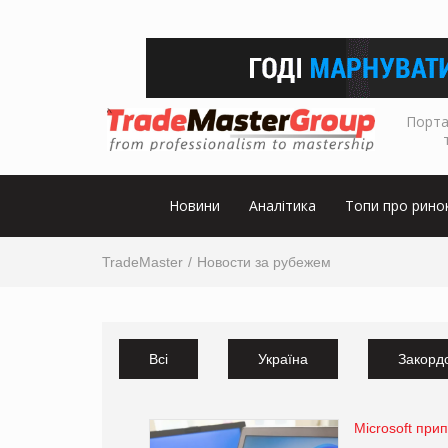
Порта
Новини
Аналітика
Топи про рино
TradeMaster
Новости за рубежем
Всі
Україна
Закорд
Microsoft при