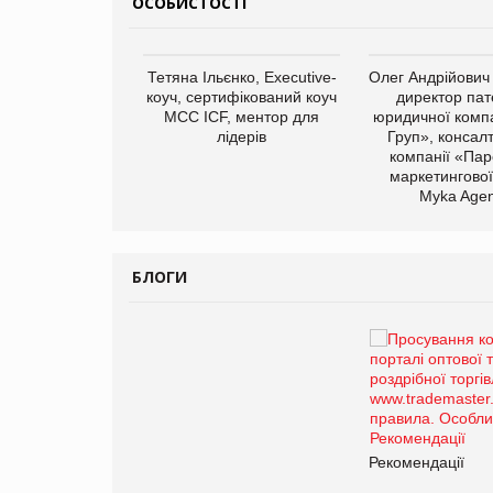
ОСОБИСТОСТІ
арас Ігорович,
Тетяна Ільєнко, Executive-
Олег Андрійович
иробництва ТОВ
коуч, сертифікований коуч
директор пат
Герчак"
МСС ICF, ментор для
юридичної компа
лідерів
Груп», консал
компанії «Пар
маркетингової
Myka Agen
БЛОГИ
Брагина Людмила
Просування компанії на
порталі оптової та
роздрібної торгівлі
www.trademaster.ua.
правила. Особливості.
ії
Рекомендації