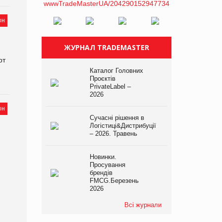
он
ЖУРНАЛ TRADEMASTER
рт
Каталог Головних
Проєктів
PrivateLabel –
2026
он
Сучасні рішення в
Логістиці&Дистрибуції
– 2026. Травень
Новинки.
Просування
брендів
FMCG.Березень
2026
Всі журнали