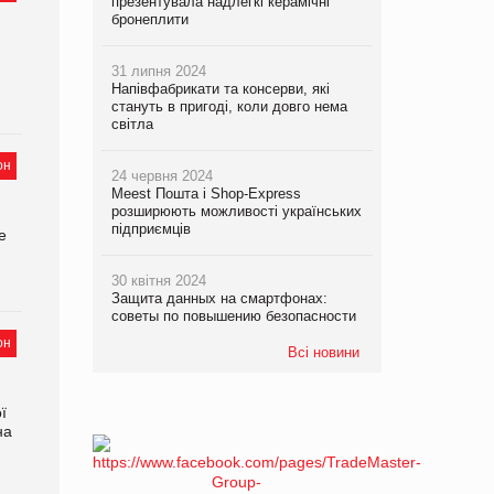
презентувала надлегкі керамічні
бронеплити
31 липня 2024
Напівфабрикати та консерви, які
стануть в пригоді, коли довго нема
світла
он
24 червня 2024
Meest Пошта і Shop-Express
розширюють можливості українських
підприємців
е
30 квітня 2024
Защита данных на смартфонах:
советы по повышению безопасности
он
Всі новини
ї
на