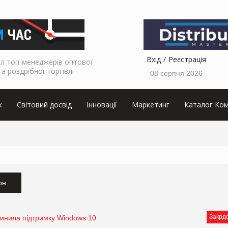
Вхід
Реєстрація
л топ-менеджерів оптової
та роздрібної торгівлі
08 серпня 2026
к
Світовий досвід
Інновації
Маркетинг
Каталог Ком
он
Закрд
пинила підтримку Windows 10