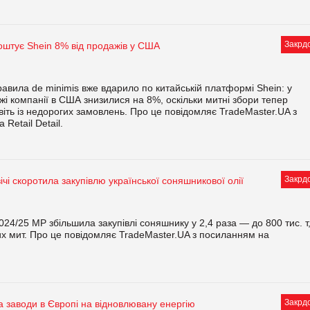
Закрд
коштує Shein 8% від продажів у США
авила de minimis вже вдарило по китайській платформі Shein: у
жі компанії в США знизилися на 8%, оскільки митні збори тепер
віть із недорогих замовлень. Про це повідомляє TradeMaster.UA з
Retail Detail.
Закрд
ічі скоротила закупівлю української соняшникової олії
024/25 МР збільшила закупівлі соняшнику у 2,4 раза — до 800 тис. т
х мит. Про це повідомляє TradeMaster.UA з посиланням на
Закрд
 заводи в Європі на відновлювану енергію