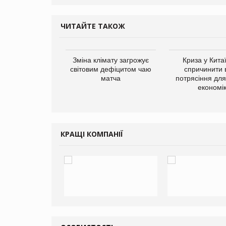
ЧИТАЙТЕ ТАКОЖ
ує виробника
Зміна клімату загрожує
Криза у Кита
добавок Thorne
світовим дефіцитом чаю
спричинити 
матча
потрясіння для 
економі
КРАЩІ КОМПАНІЇ