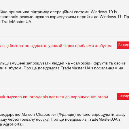
ційно припинила підтримку операційної системи Windows 10 із
Корпорація рекомендувала користувачам перейти до Windows 11. П
 TradeMaster.UA.
Закрд
ьщі безплатно віддають урожай через проблеми зі збутом
ьщі змушені запрошувати людей на «самозбір» фруктів та овочів
и зі збутом. Про це повідомляє TradeMaster.UA з посиланням на
Закрд
ції змусила виноградарів вдатися до вирощування агави
подарство Maison Chapoutier (Франція) почало вирощувати агаву
раду через тривалу посуху. Про це повідомляє TradeMaster.UA з
 AgroPortal.