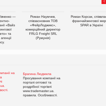
 Івченко —
Роман Наумчев,
Роман Корсак, співвла
ентно-
співзасновник ТОВ
франчайзингової мер
нії «Вайз
«ФейрЛоджикс»,
SPAR в Україні
тингової
комерційний директор
ето» та
FRLG Freight SRL
 агенції
(Румунія)
cy.
Брагина Людмила
Просування компанії на
порталі оптової та
роздрібної торгівлі
www.trademaster.ua.
правила. Особливості.
Рекомендації