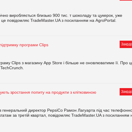
річно виробляється близько 900 тис. т шоколаду та цукерок, уже
 це повідомляє TradeMaster.UA з посиланням на AgroPortal.
Закрд
 підтримку програми Clips
аму Clips з магазину App Store і більше не оновлюватиме її. Про ц
 TechCrunch.
Закрд
кують зростання попиту на продукти з клітковиною
вив генеральний директор PepsiCo Рамон Лагуарта під час телефонно
татам за третій квартал, повідомляє TradeMaster.UA з посиланням 