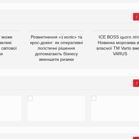
ї може
Розмитнення «з коліс» та
ICE BOSS цього літ
великі
крос-докінг: як оперативні
Новинка морозива в
світової
логістичні рішення
власної ТМ Varto вж
ки
допомагають бізнесу
VARUS
зменшити ризики