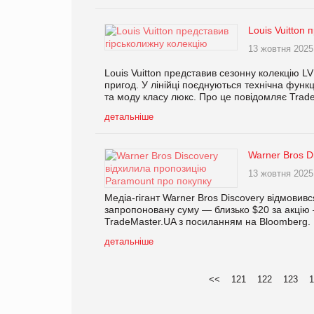
Louis Vuitton
13 жовтня 2025
Louis Vuitton представив сезонну колекцію LV
пригод. У лінійці поєднуються технічна функ
та моду класу люкс. Про це повідомляє Trad
детальніше
Warner Bros D
13 жовтня 2025
Медіа-гігант Warner Bros Discovery відмовив
запропоновану суму — близько $20 за акцію 
TradeMaster.UA з посиланням на Bloomberg.
детальніше
<<
121
122
123