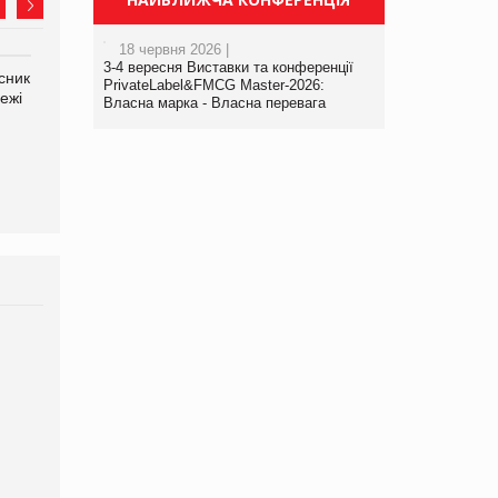
18 червня 2026 |
3-4 вересня Виставки та конференції
сник
Олексій Логачов-Михайлов
Яна Сараніна, директор
PrivateLabel&FMCG Master-2026:
ежі
Файно маркет Директор
компанії «УкраМарин»
Власна марка - Власна перевага
департаменту з
виробництва
Брагина Людмила
Просування компанії на
порталі оптової та
роздрібної торгівлі
www.trademaster.ua.
правила. Особливості.