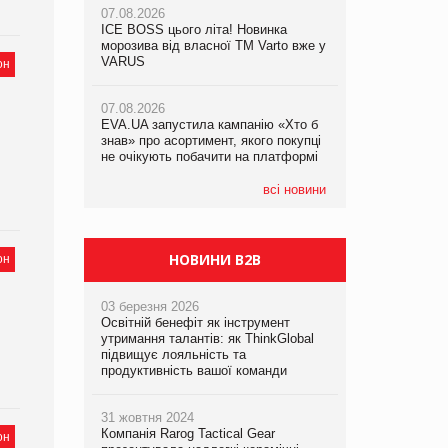
07.08.2026
ICE BOSS цього літа! Новинка
07.08.2026
07.08.2026
морозива від власної ТМ Varto вже у
Франція заборонила рекламні дзвінки
Франція заборонила рекламні дзвінки
VARUS
он
без згоди клієнтів
без згоди клієнтів
07.08.2026
EVA.UA запустила кампанію «Хто б
знав» про асортимент, якого покупці
не очікують побачити на платформі
всі новини
НОВИНИ B2B
он
03 березня 2026
,
Освітній бенефіт як інструмент
утримання талантів: як ThinkGlobal
підвищує лояльність та
продуктивність вашої команди
31 жовтня 2024
Компанія Rarog Tactical Gear
он