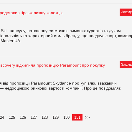
Закрд
 представив гірськолижну колекцію
 Ski - капсулу, натхненну естетикою зимових курортів та духом
ціональність та характерний стиль бренду, що поєднує спорт, комфо
eMaster.UA.
Закрд
iscovery відхилила пропозицію Paramount про покупку
ся від пропозиції Paramount Skydance про купівлю, вважаючи
— недооцінкою ринкової вартості компанії. Про це повідомляє
124
125
126
127
128
129
130
131
>>