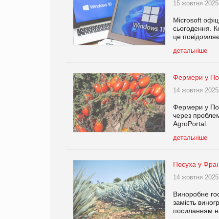
15 жовтня 2025
Microsoft офі
сьогодення. 
це повідомляє
детальніше
Фермери у Пол
14 жовтня 2025
Фермери у Пол
через проблем
AgroPortal.
детальніше
Посуха у Фран
14 жовтня 2025
Виноробне гос
замість виног
посиланням на