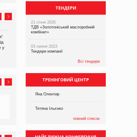
ТЕНДЕРИ
21 січня 2026
ТДВ «Золотоніський маслоробний
комбінат»
а!
EVA.UA запустила
Kraft Heinz скоротила
ід
кампанію «Хто б знав» про
збиток у першому півріччі
03 липня 2023
е у
асортимент, якого покупці
Тендери компанії
не очікують побачити на
платформі
Всі тендери
ТРЕНІНГОВИЙ ЦЕНТР
Яна Олентир
Тетяна Ільєнко
повний список
НАЙБЛИЖЧА КОНФЕРЕНЦІЯ