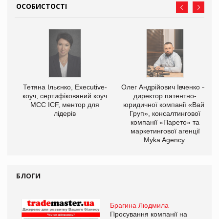
ОСОБИСТОСТІ
,
Тетяна Ільєнко, Executive-
Олег Андрійович Івченко —
ОВ
коуч, сертифікований коуч
директор патентно-
МСС ICF, ментор для
юридичної компанії «Вайз
лідерів
Груп», консалтингової
компанії «Парето» та
маркетингової агенції
Myka Agency.
БЛОГИ
Брагина Людмила
Просування компанії на