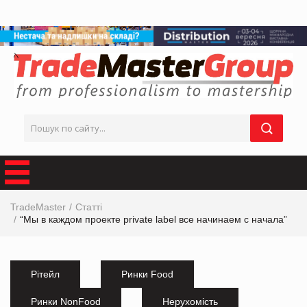
TradeMaster
Статті
“Мы в каждом проекте private label все начинаем с начала”
Рітейл
Ринки Food
Ринки NonFood
Нерухомість