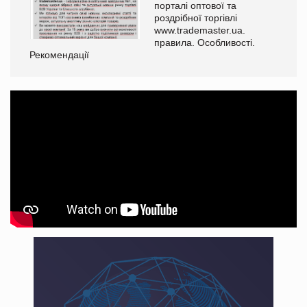
порталі оптової та
роздрібної торгівлі
www.trademaster.ua.
правила. Особливості.
Рекомендації
Ре