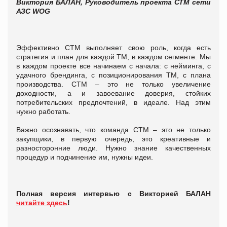
Виктория БАЛАН, Руководитель проекта СТМ сети
АЗС WOG
Эффективно СТМ выполняет свою роль, когда есть
стратегия и план для каждой ТМ, в каждом сегменте. Мы
в каждом проекте все начинаем с начала: с нейминга, с
удачного брендинга, с позиционирования ТМ, с плана
производства. СТМ – это не только увеличение
доходности, а и завоевание доверия, стойких
потребительских предпочтений, в идеале. Над этим
нужно работать.
Важно осознавать, что
команда СТМ – это не только
закупщики, в первую очередь, это креативные и
разносторонние люди. Нужно знание качественных
процедур и подчинение им, нужны идеи.
Полная версия интервью с Викторией БАЛАН
читайте здесь
!