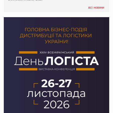
картоплі
всі новини