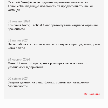
Освітній бенефіт як інструмент утримання талантів: як
ThinkGlobal підвищує лояльність та продуктивність вашої
команди
31 жовтня 2024
Компанія Rarog Tactical Gear презентувала надлегкі керамічні
бронеплити
31 липня 2024
Напівфабрикати та консерви, які стануть в пригоді, коли довго
нема світла
24 червня 2024
Meest Пошта і Shop-Express розширюють можливості
українських підприємців
30 квітня 2024
Защита данных на смартфонах: советы по повышению
безопасности
Всі новини