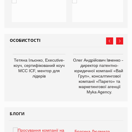
ОСОБИСТОСТІ
,
Тетяна Ільєнко, Executive-
Олег Андрійович Івченко —
ОВ
коуч, сертифікований коуч
директор патентно-
МСС ICF, ментор для
юридичної компанії «Вайз
лідерів
Груп», консалтингової
компанії «Парето» та
маркетингової агенції
Myka Agency.
БЛОГИ
Брагина Людмила