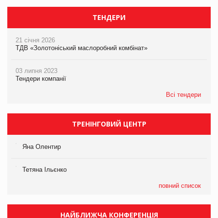
ТЕНДЕРИ
21 січня 2026
ТДВ «Золотоніський маслоробний комбінат»
03 липня 2023
Тендери компанії
Всі тендери
ТРЕНІНГОВИЙ ЦЕНТР
Яна Олентир
Тетяна Ільєнко
повний список
НАЙБЛИЖЧА КОНФЕРЕНЦІЯ