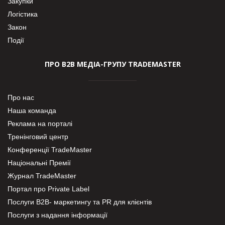
Закупки
Логістика
Закон
Події
ПРО В2В МЕДІА-ГРУПУ TRADEMASTER
Про нас
Наша команда
Реклама на порталі
Тренінговий центр
Конференції TradeMaster
Національні Премії
Журнал TradeMaster
Портал про Private Label
Послуги В2В- маркетингу та PR для клієнтів
Послуги з надання інформації