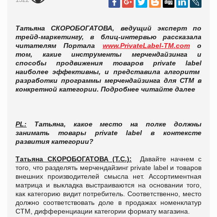
Татьяна СКОРОБОГАТОВА, ведущий эксперт по
трейд-маркетингу, в блиц-интервью рассказала
читателям Портала
www
.
PrivateLabel
-
TM
.
com
о
том, какие инструменты мерчендайзинга и
способы продвижения товаров
private
label
наиболее эффективны, и представила алгоритм
разработки программы мерчендайзинга для СТМ в
конкретной категории. Подробнее читайте далее
PL
:
Татьяна, какое место на полке должны
занимать товары
private
label
в контексте
развития категории?
Татьяна СКОРОБОГАТОВА (Т.С.):
Давайте начнем с
того, что разделять мерчендайзинг private label и товаров
внешних производителей смысла нет. Ассортиментная
матрица и выкладка выстраиваются на основании того,
как категорию видит потребитель. Соответственно, место
должно соответствовать доле в продажах номенклатур
СТМ, дифференциации категории формату магазина.