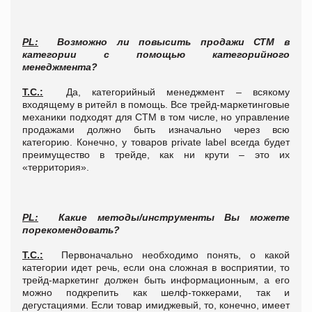
PL
:
Возможно ли повысить продажи СТМ в
категории с помощью категорийного
менеджмента?
Т.С.:
Да, категорийный менеджмент – всякому
входящему в ритейл в помощь. Все трейд-маркетинговые
механики подходят для СТМ в том числе, но управление
продажами должно быть изначально через всю
категорию. Конечно, у товаров private label всегда будет
преимущество в трейде, как ни крути – это их
«территория».
PL
:
Какие методы/инструменты Вы можете
порекомендовать?
Т.С.:
Первоначально необходимо понять, о какой
категории идет речь, если она сложная в восприятии, то
трейд-маркетинг должен быть информационным, а его
можно подкрепить как шелф-токкерами, так и
дегустациями. Если товар имиджевый, то, конечно, имеет