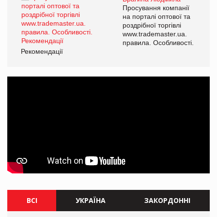
ї
Просування компанії
а
на порталі оптової та
роздрібної торгівлі
www.trademaster.ua.
і.
правила. Особливості.
Рекомендації
Ре
ВСІ
УКРАЇНА
ЗАКОРДОННІ