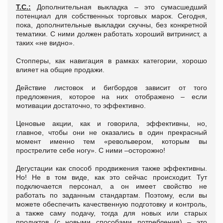
Т.С.:
Дополнительная выкладка – это сумасшедший
потенциал для собственных торговых марок. Сегодня,
пока, дополнительные выкладки скучны, без конкретной
тематики. С ними должен работать хороший витринист, а
таких «не видно».
Стопперы, как навигация в рамках категории, хорошо
влияет на общие продажи.
Действие листовок и бигбордов зависит от того
предложения, которое на них отображено – если
мотивации достаточно, то эффективно.
Ценовые акции, как и говорила, эффективны, но,
главное, чтобы они не оказались в один прекрасный
момент именно тем «револьвером, которым вы
прострелите себе ногу». С ними –осторожно!
Дегустации как способ продвижения также эффективны.
Но! Не в том виде, как это сейчас происходит. Тут
подключается персонал, а он имеет свойство не
работать по заданным стандартам. Поэтому, если вы
можете обеспечить качественную подготовку и контроль,
а также саму подачу, тогда для новых или старых
продуктов (с новыми способами потребления) – это