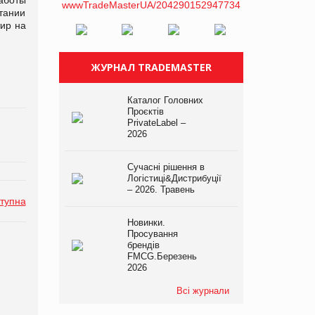
тании
тир на
ЖУРНАЛ TRADEMASTER
Каталог Головних
Проєктів
PrivateLabel –
2026
Сучасні рішення в
Логістиці&Дистрибуції
– 2026. Травень
тупна
Новинки.
Просування
брендів
FMCG.Березень
2026
Всі журнали