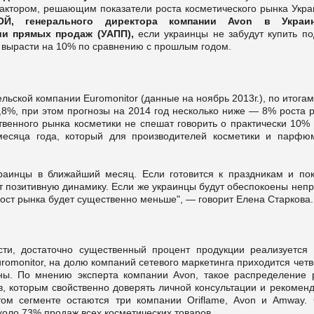
актором, решающим показатели роста косметического рынка Укра
Й, генерального директора компании Avon в Украи
ии прямых продаж (УАПП),
если украинцы не забудут купить по
ы вырасти на 10% по сравнению с прошлым годом.
ельской компании
Euromonitor
(данные на ноябрь 2013г.), по итога
,8%, при этом прогнозы на 2014 год несколько ниже — 8% роста 
твенного рынка косметики не спешат говорить о практически 10% 
 месяца года, который для производителей косметики и парфю
краинцы в ближайший месяц. Если готовится к праздникам и пок
ет позитивную динамику. Если же украинцы будут обеспокоены неп
 рост рынка будет существенно меньше", — говорит Елена Старкова.
сти, достаточно существенный процент продукции реализуется 
romonitor
, на долю компаний сетевого маркетинга приходится чет
ины. По мнению эксперта компании Avon, такое распределение 
в, которым свойственно доверять личной консультации и рекоменд
том сегменте остаются три компании Oriflame, Avon и Amway. 
коло 73% продаж всех косметических товаров.