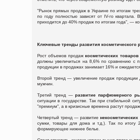
"Рынок прямых продаж в Украине по итогам трех
по году полностью зависят от IV-го квартала. 
приходится до 40% продаж по итогам года", — к
Ключевые тренды развития косметического 
Рост объемов продаж
косметических товаров
должны увеличиться на 8,6% по сравнению с п
продукции в продажах занимает 16% и ожидаетс
Второй тренд — увеличение продаж продукции
мужчин.
Третий тренд —
развитие парфюмерного р
ситуации в государстве. Так при стабильной си
"премиум", а в кризисные времена растут продажи
Четвертый тренд — развитие
некосметических
сумки, товары для дома и т.д.). Так по итогу
формирующее нижнее белье.
Стоит отметить, многие игроки рынка прямых п