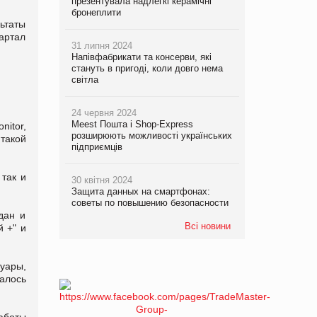
презентувала надлегкі керамічні
бронеплити
льтаты
вартал
31 липня 2024
Напівфабрикати та консерви, які
стануть в пригоді, коли довго нема
світла
24 червня 2024
Meest Пошта і Shop-Express
nitor
,
розширюють можливості українських
такой
підприємців
 так и
30 квітня 2024
Защита данных на смартфонах:
советы по повышению безопасности
дан и
Всі новини
й +" и
суары,
алось
аботы