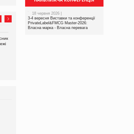
18 червня 2026 |
3-4 вересня Виставки та конференції
PrivateLabel&FMCG Master-2026:
Власна марка - Власна перевага
сник
Олексій Логачов-Михайлов
Яна Сараніна, директор
ежі
Файно маркет Директор
компанії «УкраМарин»
департаменту з
виробництва
Брагина Людмила
Просування компанії на
порталі оптової та
роздрібної торгівлі
www.trademaster.ua.