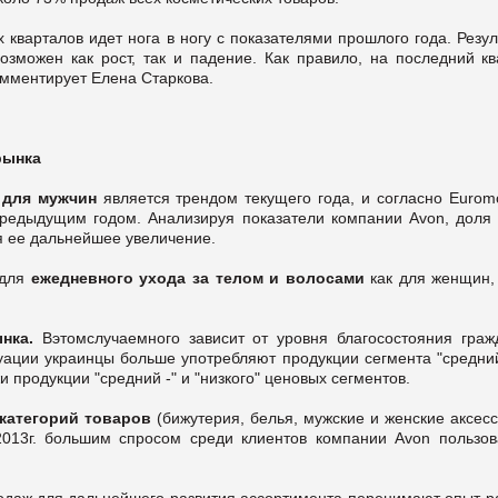
 кварталов идет нога в ногу с показателями прошлого года. Резу
Возможен как рост, так и падение. Как правило, на последний к
омментирует Елена Старкова.
рынка
 для мужчин
является трендом текущего года, и согласно
Euromo
редыдущим годом. Анализируя показатели компании Avon, доля 
я ее дальнейшее увеличение.
 для
ежедневного ухода за телом и волосами
как для женщин,
ынка.
Вэтомслучаемного зависит от уровня благосостояния граж
туации украинцы больше употребляют продукции сегмента "средни
 продукции "средний -" и "низкого" ценовых сегментов.
 категорий товаров
(бижутерия, белья, мужские и женские аксес
 2013г. большим спросом среди клиентов компании Avon пользов
родаж для дальнейшего развития ассортимента перенимают опыт р