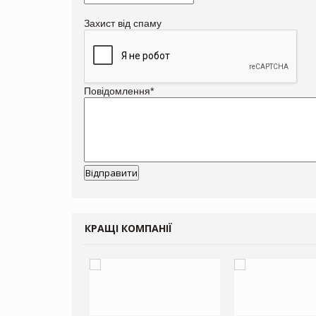
Захист від спаму
Повідомлення
*
КРАЩІ КОМПАНІЇ