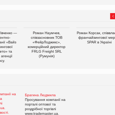
 Івченко —
Роман Наумчев,
Роман Корсак, співвла
ентно-
співзасновник ТОВ
франчайзингової мер
нії «Вайз
«ФейрЛоджикс»,
SPAR в Україні
тингової
комерційний директор
ето» та
FRLG Freight SRL
 агенції
(Румунія)
cy.
Брагина Людмила
Просування компанії на
порталі оптової та
роздрібної торгівлі
www.trademaster.ua.