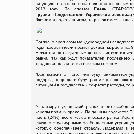
ситуацию, на сегодня она является основным ф
2013 году. По словам
Елены СТАРКОВО
Грузии,
Председателя Украинской ассоциац
близким и родственникам, то рынок имеет шанс
Согласно прогнозам международной исследоват
года, косметический рынок должен вырасти на 9
Несмотря на озвученные данные, игроки отечес
рынка, так как ждут показателей последнего
традиционно считается высоким сезоном.
"Все зависит от того, чем будут заниматься у
подарки, то продажи будут расти и рынок покаж
ситуацией в государстве и сократят расходы, то
Анализируя украинский рынок и его особенно
каналы прямых продаж. По данным подсчетов
Eu
часть (24%) всего косметического рынка Укра
связано с культурными особенностями украинце
которую обеспечивает отрасль. Лидерами в э
отметить, что через современную розницу идет о