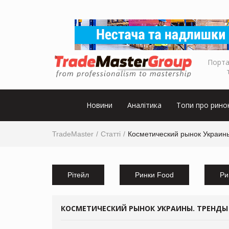
Порта
Новини
Аналітика
Топи про рино
TradeMaster
Статті
Косметический рынок Украины
Рітейл
Ринки Food
Ри
КОСМЕТИЧЕСКИЙ РЫНОК УКРАИНЫ. ТРЕНДЫ