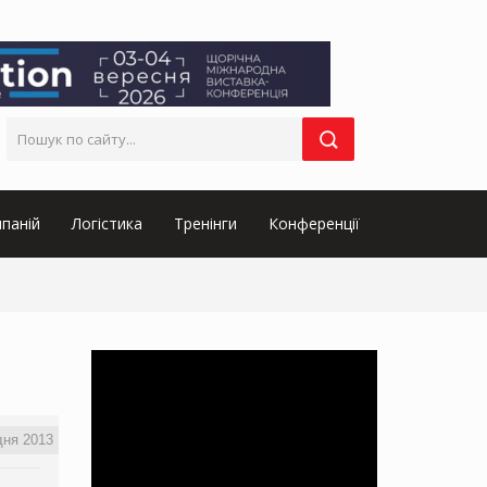
паній
Логістика
Тренінги
Конференції
дня 2013