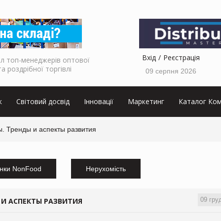
Вхід
Реєстрація
л топ-менеджерів оптової
та роздрібної торгівлі
09 серпня 2026
к
Світовий досвід
Інновації
Маркетинг
Каталог Ком
. Тренды и аспекты развития
нки NonFood
Нерухомість
09 гру
 И АСПЕКТЫ РАЗВИТИЯ