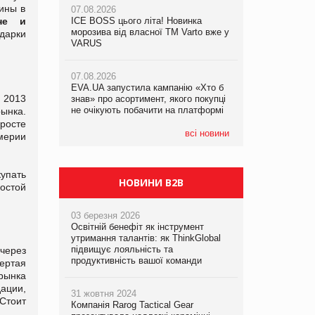
ины в
07.08.2026
не и
ICE BOSS цього літа! Новинка
06.08.2026
07.08.2026
морозива від власної ТМ Varto вже у
Смачна новинка для хвостатих: у
дарки
Франція заборонила рекламні дзвінки
VARUS
VARUS з’явилися паучі Varto Paw
без згоди клієнтів
expert від власної ТМ Varto!
07.08.2026
EVA.UA запустила кампанію «Хто б
05.08.2026
м 2013
знав» про асортимент, якого покупці
Мережа супермаркетів VARUS купує
не очікують побачити на платформі
мережу магазинів формату
рынка.
convenience store КОЛО: об’єднана
росте
компанія налічуватиме 374 магазини
всі новини
мерии
упать
НОВИНИ B2B
ростой
03 березня 2026
Освітній бенефіт як інструмент
утримання талантів: як ThinkGlobal
підвищує лояльність та
через
продуктивність вашої команди
вертая
рынка
ации,
31 жовтня 2024
Стоит
Компанія Rarog Tactical Gear