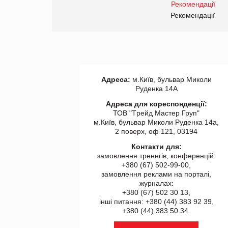
правила. Особливості.
ії
Рекомендації
Адреса:
м.Київ, бульвар Миколи
Руденка 14А
Адреса для кореспонденції:
ТОВ "Tрейд Мастер Груп"
м.Київ, бульвар Миколи Руденка 14а,
2 поверх, оф 121, 03194
Контакти для:
замовлення треннгів, конференцій:
+380 (67) 502-99-00,
замовлення реклами на порталі,
журналах:
+380 (67) 502 30 13,
інші питання: +380 (44) 383 92 39,
+380 (44) 383 50 34.