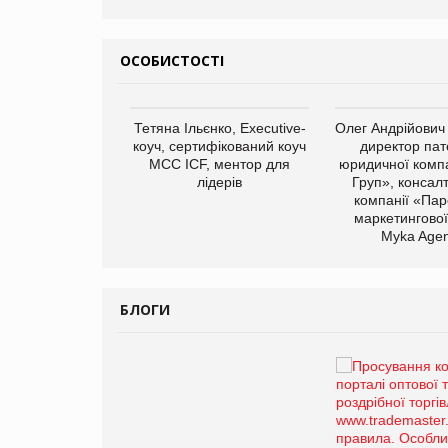
ОСОБИСТОСТІ
арас Ігорович,
Тетяна Ільєнко, Executive-
Олег Андрійович
иробництва ТОВ
коуч, сертифікований коуч
директор пат
Герчак"
МСС ICF, ментор для
юридичної компа
лідерів
Груп», консал
компанії «Пар
маркетингової
Myka Agen
БЛОГИ
Брагина Людмила
Просування компанії на
порталі оптової та
роздрібної торгівлі
www.trademaster.ua.