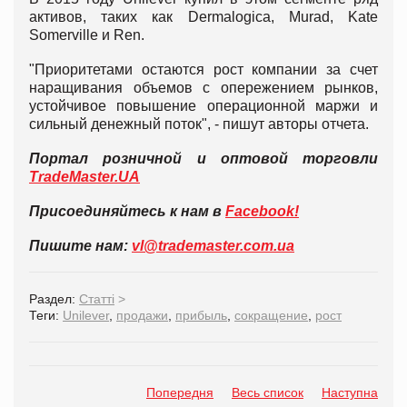
активов, таких как Dermalogica, Murad, Kate
Somerville и Ren.
"Приоритетами остаются рост компании за счет
наращивания объемов с опережением рынков,
устойчивое повышение операционной маржи и
сильный денежный поток", - пишут авторы отчета.
Портал розничной и оптовой торговли
TradeMaster.UA
Присоединяйтесь к нам в
Facebook!
Пишите нам:
vl@trademaster.com.ua
Раздел:
Статті
>
Теги:
Unilever
,
продажи
,
прибыль
,
сокращение
,
рост
Попередня
Весь список
Наступна