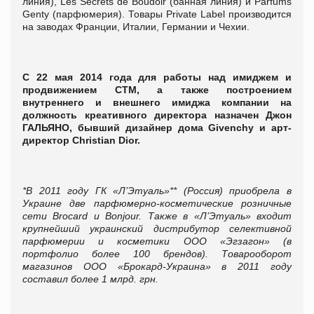
линия), Les Secrets de Boudoir (банная линия) и Parfums
Genty (парфюмерия). Товары Private Label производится
на заводах Франции, Италии, Германии и Чехии.
С 22 мая 2014 года для работы над имиджем и
продвижением СТМ, а также построением
внутреннего и внешнего имиджа компании на
должность креативного директора назначен Джон
ГАЛЬЯНО, бывший дизайнер дома Givenchy и арт-
директор Christian Dior.
*В 2011 году ГК «Л’Этуаль»** (Россия) приобрела в
Украине две парфюмерно-косметические розничные
сети Brocard и Bonjour. Также в «Л’Этуаль» входит
крупнейший украинский дистрибутор селективной
парфюмерии и косметики ООО «Эгзагон» (в
портфолио более 100 брендов). Товарооборот
магазинов ООО «Брокард-Украина» в 2011 году
составил более 1 млрд. грн.