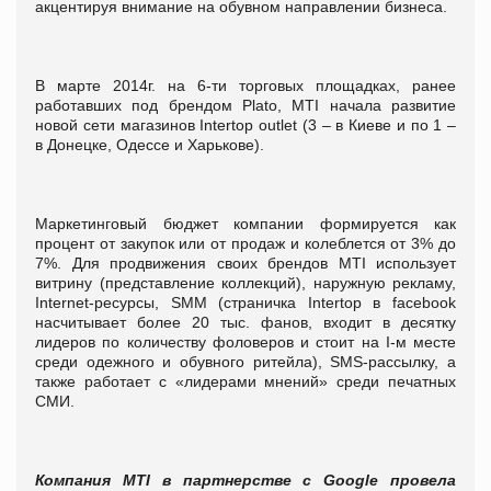
акцентируя внимание на обувном направлении бизнеса.
В марте 2014г. на 6-ти торговых площадках, ранее
работавших под брендом Plato, МТІ начала развитие
новой сети магазинов Intertop outlet (3 – в Киеве и по 1 –
в Донецке, Одессе и Харькове).
Маркетинговый бюджет компании формируется как
процент от закупок или от продаж и колеблется от 3% до
7%. Для продвижения своих брендов MTІ использует
витрину (представление коллекций), наружную рекламу,
Internet-ресурсы, SMM (страничка Intertop в facebook
насчитывает более 20 тыс. фанов, входит в десятку
лидеров по количеству фоловеров и стоит на І-м месте
среди одежного и обувного ритейла), SMS-рассылку, а
также работает с «лидерами мнений» среди печатных
СМИ.
Компания MTI в партнерстве с Google провела