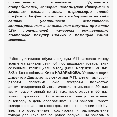
исследование поведения украинских
потребителей, которые используют Интернет в
качестве канала поиска информации перед
покупкой. Результат – поиск информации на web-
сайтах увеличивает вероятность
запланированных и спонтанных покупок, при этом
52% покупателей намерены осуществить
повторную покупку именно с помощью сайта
магазина.
Работа дивизиона обуви и одежды MTI завязана между
всеми магазинами сети, 64 поставщиками товара, 2-мя
сезонными коллекциями в году (6800 моделей и 30 тыс.
SKU). Как сообщила
Кира НАЗАРЬКОВА,
Управляющий
директор Дивизиона логистики МТІ
, для оптимизации
работы логистики был построен полностью
автоматизированный логистический комплекс в 20 тыс.
кв. м, рассчитанный на 23 тыс. палетомест и 50 тыс.
ячеек хранения. Логистический центр позволяет
ритейлеру в день обрабатывать 1600 заказов. Работа
склада основана на кросс-докинге по технологии pick-by-
line, это обеспечивает сортировку и распределение
товара для клиентов по ранее полученным заказам в