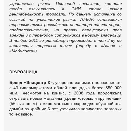
украинского рынка. Причиной закрытия, которая
тогда озвучивалась в СМИ, стала назкая
рентабельность торговли. По данным источника со
ссылкой на участников рынка,
70-80% оставшихся
торговых точек российского оператора заняла
ringoo
,
предположительно, на правах переуступки прав
аренды и с переходом сотрудников в новому владельцу.
В ноябре 2011-го ритейлер
ringoo
входил в топ-3-ку по
количеству торговых точек (наряду с «Алло» и
«Мобилочка»).
DIY-РОЗНИЦА
Бренд «Эпицентр-К»,
уверенно занимает первое место
с 43 гипермаркетами общей площадью более 850 000
кв.м., несмотря на кризис, с 2008 года продолжала
открывать новые магазины (среди которых и крупнейший
(56 тыс. кв. м) в мире магазин товаров для обустройства
дома)и за крайних 6 лет увеличила количество торговых
точек вдвое
.