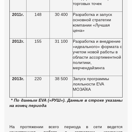
торговых точек
2011г.
148
30 400
Разработка и запуск
основной стратегии
компании «Лучшая
цена»
2012г.
155
31 100
Разработка и внедрение
«идеального» формата с
учетом новой работы в
области ассортиментной
политики,
мерчендайзинга
2013г.
220
38 500
Запуск программы
лояльности EVA
МОЗАЇКА
* По данным EVA («РУШ»). Данные в строке указаны
на конец периода
На протяжении всего периода в сети ведется
качественная работа с затратами, компания