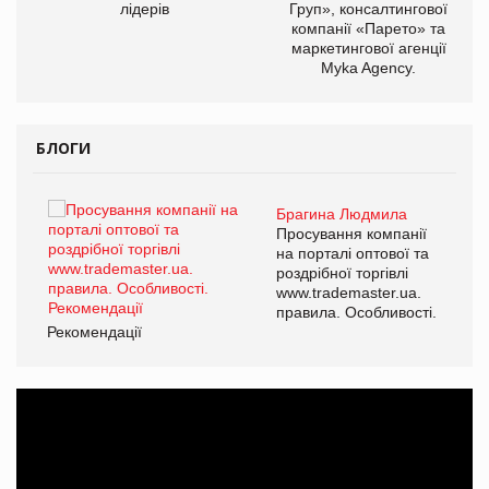
лідерів
Груп», консалтингової
компанії «Парето» та
маркетингової агенції
,
Myka Agency.
ОВ
БЛОГИ
Брагина Людмила
Просування компанії
на порталі оптової та
роздрібної торгівлі
www.trademaster.ua.
правила. Особливості.
Рекомендації
Ре