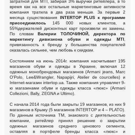
затратной для MTI, забирая 3% выручки ритейлера, в то
время как на все остальные маркетинговые активности
компания тратила в два раза меньше. За первые 2
месяца существования
INTERTOP PLUS к программе
присоединилось
145 000 новых клиентов, а
55%держателей дисконтных карт произвели их замены.
По словам
Валерии ТОЛОЧИНОЙ, директора по
маркетингу дивизиона обуви и одежды MTI
,
привязанность к бренду у большинства покупателей
оказалась сильнее, чем любовь к скидкам.
Состоянием на июнь 2014г. компания насчитывает 195
магазинов обуви и одежды в Украине, включая 12
одежных монобрендовых магазинов (Armani jeans, Marc
O'Polo, Lee&Wrangler, Napapijri, Atelier de courcelles) и
Internet-магазин intertop.ua. Также компания управляет 9-
ю магазинами обуви и одежды класса «люкс» (Armani
Collezioni, Bally, ZEGNA и Ultimo).
С начала 2014 года были закрыты 19 магазинов, из них 9
магазинов в Крыму (5 магазинов INTERTOP и 4 – PLATO).
По данным источника ТМ, знакомого с деятельностью
компании, ритейлер принял решение о закрытии
одежных магазинов среднего ценового сегмента,
оставляя в портфеле бренды класса «люкс» и