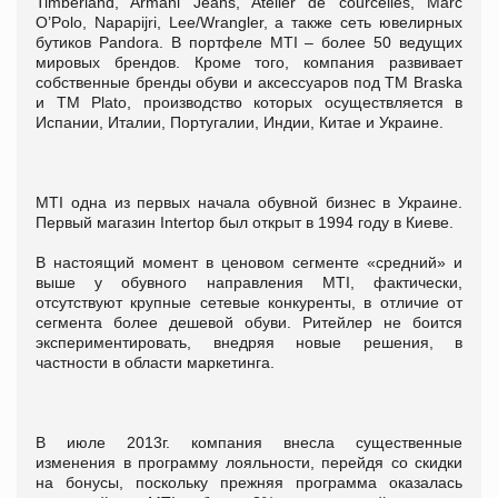
Timberland, Armani Jeans, Atelier de courcelles, Marc
O’Polo, Napapijri, Lee/Wrangler, а также сеть ювелирных
бутиков Pandora. В портфеле MTI – более 50 ведущих
мировых брендов. Кроме того, компания развивает
собственные бренды обуви и аксессуаров под ТМ Braska
и ТМ Plato, производство которых осуществляется в
Испании, Италии, Португалии, Индии, Китае и Украине.
MTI одна из первых начала обувной бизнес в Украине.
Первый магазин Intertop был открыт в 1994 году в Киеве.
В настоящий момент в ценовом сегменте «средний» и
выше у обувного направления MTI, фактически,
отсутствуют крупные сетевые конкуренты, в отличие от
сегмента более дешевой обуви. Ритейлер не боится
экспериментировать, внедряя новые решения, в
частности в области маркетинга.
В июле 2013г. компания внесла существенные
изменения в программу лояльности, перейдя со скидки
на бонусы, поскольку прежняя программа оказалась