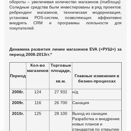
обороты – увеличивая количество магазинов
(
таблица
).
Солидные средства были инвестированы в ряд проектов:
ребрендинг магазинов, техническая модернизация,
установка POS-систем, позволяющих эффективно
внедрять CRM и программы лояльности для
покупателей.
Динамика развития линии магазинов EVA («РУШ») за
период 2008-2013гг.*
Кол-во
Торговые
магазинов
площади,
Период
Главные изменения в
кв.м.
бизнес-процессах
2008г.
124
27 932
н/д
2009г.
116
26 700
Санация
2010г.
125
28 100
Выход из санации.
Разработка и внедрение
новых планов и
стандартов по открытию