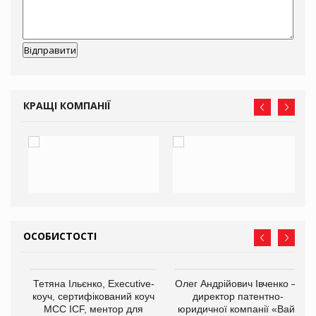
КРАЩІ КОМПАНІЇ
ОСОБИСТОСТІ
Тетяна Ільєнко, Executive-
Олег Андрійович Івченко —
коуч, сертифікований коуч
директор патентно-
МСС ICF, ментор для
юридичної компанії «Вайз