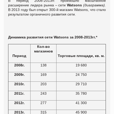
В период 2008-2013гг. произошло масштабное
расширение лидера рынка – сети
Watsons
(диаграмма).
В 2013 году был открыт 300-й магазин Watsons, что стало
результатом органичного развития сети
.
Динамика развития сети
Watsons за 2008-2013гг.*
Кол-во
магазинов
Период
Торговые площади, кв. м.
2008г.
138
19 680
2009г.
169
24 750
2010г.
203
29 710
2011г.
243
35 780
2012г.
277
41 300
2013г.
315
45 900