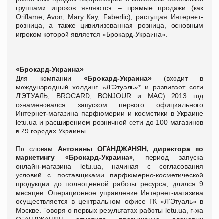
группами игроков являются – прямые продажи (как
Oriflame, Avon, Mary Kay, Faberlic), растущая Интернет-
розница, а также цивилизованная розница, основным
игроком которой является «Брокард-Украина».
«Брокард-Украина»
Для компании
«Брокард-Украина»
(входит в
международный холдинг «Л’Этуаль»* и развивает сети
Л'ЭТУАЛЬ, BROCARD, BONJOUR и MAC) 2013 год
ознаменовался запуском первого официального
Интернет-магазина парфюмерии и косметики в Украине
letu.ua и расширением розничной сети до 100 магазинов
в 29 городах Украины.
По словам
Антонины ОГАНДЖАНЯН, директора по
маркетингу «Брокард-Украина»
, период запуска
онлайн-магазина letu.ua, начиная с согласования
условий с поставщиками парфюмерно-косметической
продукции до полноценной работы ресурса, длился 9
месяцев. Операционное управление Интернет-магазина
осуществляется в центральном офисе ГК «Л’Этуаль» в
Москве. Говоря о первых результатах работы letu.ua, г-жа
ОГАНДЖАНЯН отметила превышение плановых