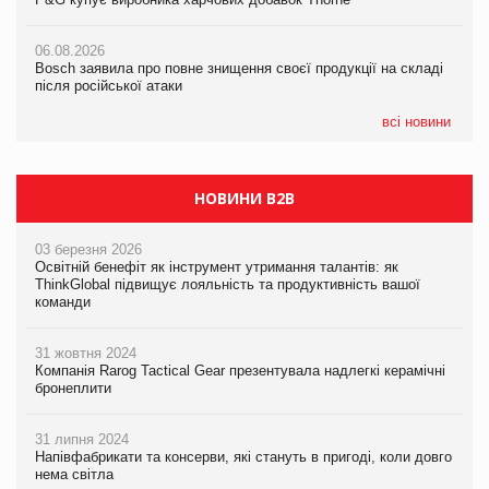
05.08.2026
Смачне поповнення дитячого меню: у VARUS з’явилися
06.08.2026
06.08.2026
новинки від ТМ ТОКЕРИ
Bosch заявила про повне знищення своєї продукції на складі
Bosch заявила про повне знищення своєї продукції на складі
після російської атаки
після російської атаки
05.08.2026
Сергій Лісунов про заморожені хлібобулочні вироби на
всі новини
PrivateLabel&FMCG Master 2026
НОВИНИ B2B
03 березня 2026
Освітній бенефіт як інструмент утримання талантів: як
ThinkGlobal підвищує лояльність та продуктивність вашої
команди
31 жовтня 2024
Компанія Rarog Tactical Gear презентувала надлегкі керамічні
бронеплити
31 липня 2024
Напівфабрикати та консерви, які стануть в пригоді, коли довго
нема світла