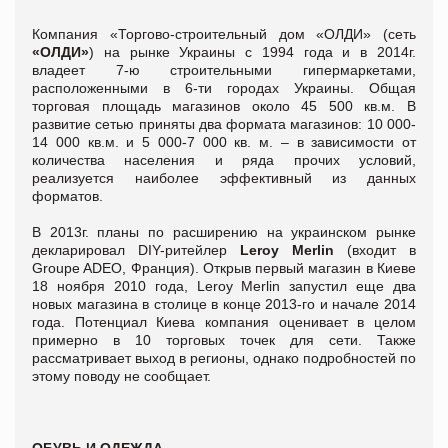
Компания «Торгово-строительный дом «ОЛДИ» (сеть
«ОЛДИ»
) на рынке Украины с 1994 года и в 2014г.
владеет 7-ю строительными гипермаркетами,
расположенными в 6-ти городах Украины. Общая
торговая площадь магазинов около 45 500 кв.м. В
развитие сетью приняты два формата магазинов: 10 000-
14 000 кв.м. и 5 000-7 000 кв. м. – в зависимости от
количества населения и ряда прочих условий,
реализуется наиболее эффективный из данных
форматов.
В 2013г. планы по расширению на украинском рынке
декларировал DIY-ритейлер
Leroy Merlin
(входит в
Groupe ADEO, Франция). Открыв первый магазин в Киеве
18 ноября 2010 года, Leroy Merlin запустил еще два
новых магазина в столице в конце 2013-го и начале 2014
года. Потенциал Киева компания оценивает в целом
примерно в 10 торговых точек для сети. Также
рассматривает выход в регионы, однако подробностей по
этому поводу не сообщает.
ОБУВЬ И ОДЕЖДА