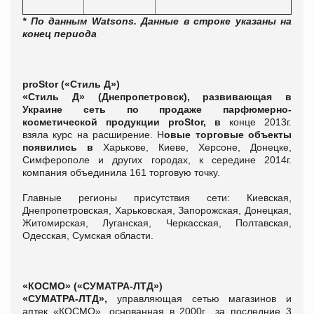
* По данным
Watsons.
Данные в строке указаны на
конец периода
proStor («Стиль Д»)
«Стиль Д» (Днепропетровск), развивающая в
Украине сеть по продаже парфюмерно-
косметической продукции рroStor, в
конце 2013г.
взяла курс на расширение. Н
овые торговые объекты
появились в
Харькове, Киеве, Херсоне, Донецке,
Симферополе и других городах, к середине 2014г.
компания объединила 161 торговую точку.
Главные регионы присутствия сети: Киевская,
Днепропетровская, Харьковская, Запорожская, Донецкая,
Житомирская, Луганская, Черкасская, Полтавская,
Одесская, Сумская области.
«КОСМО» («СУМАТРА-ЛТД»)
«СУМАТРА-ЛТД»,
управляющая сетью магазинов и
аптек «КОСМО», основанная в 2000г., за последние 3