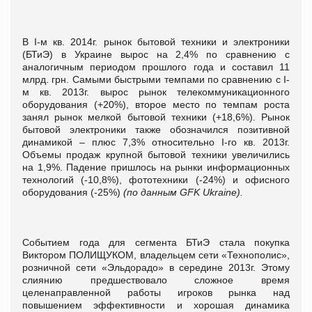
В I-м кв. 2014г. рынок бытовой техники и электроники
(БТиЭ) в Украине вырос на 2,4% по сравнению с
аналогичным периодом прошлого года и составил 11
млрд. грн. Самыми быстрыми темпами по сравнению с I-
м кв. 2013г. вырос рынок телекоммуникационного
оборудования (+20%), второе место по темпам роста
занял рынок мелкой бытовой техники (+18,6%). Рынок
бытовой электроники также обозначился позитивной
динамикой – плюс 7,3% относительно I-го кв. 2013г.
Объемы продаж крупной бытовой техники увеличились
на 1,9%. Падение пришлось на рынки информационных
технологий (-10,8%), фототехники (-24%) и офисного
оборудования (-25%)
(по данным
GFK
Ukraine
).
Событием года для сегмента БТиЭ стала покупка
Виктором ПОЛИЩУКОМ, владельцем сети «Технополис»,
розничной сети «Эльдорадо» в середине 2013г. Этому
слиянию предшествовало сложное время
целенаправленной работы игроков рынка над
повышением эффективности и хорошая динамика