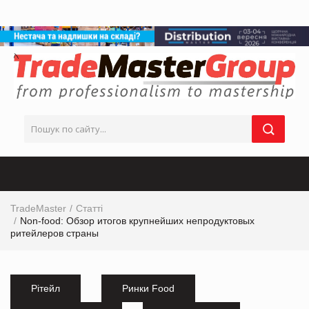
TradeMaster
Статті
Non-food: Обзор итогов крупнейших непродуктовых
ритейлеров страны
Рітейл
Ринки Food