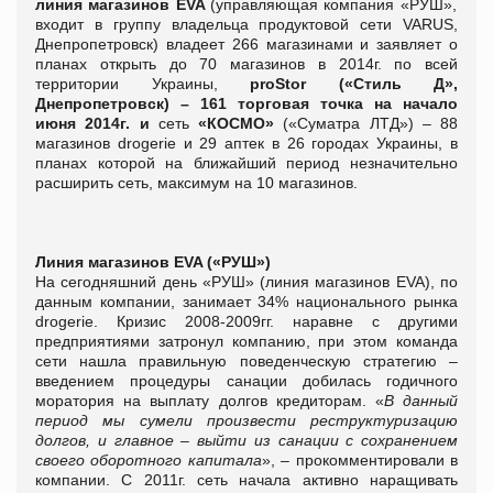
линия магазинов
EVA
(управляющая компания «РУШ»,
входит в группу владельца продуктовой сети VARUS,
Днепропетровск) владеет 266 магазинами и заявляет о
планах открыть до 70 магазинов в 2014г. по всей
территории Украины,
рroStor («Стиль Д»,
Днепропетровск) – 161 торговая точка на начало
июня 2014г. и
сеть
«КОСМО»
(«Суматра ЛТД») – 88
магазинов drogerie и 29 аптек в 26 городах Украины, в
планах которой на ближайший период незначительно
расширить сеть, максимум на 10 магазинов.
Линия магазинов EVA («РУШ»)
На сегодняшний день «РУШ» (линия магазинов EVA), по
данным компании, занимает 34% национального рынка
drogerie. Кризис 2008-2009гг. наравне с другими
предприятиями затронул компанию, при этом команда
сети нашла правильную поведенческую стратегию –
введением процедуры санации добилась годичного
моратория на выплату долгов кредиторам. «
В данный
период мы сумели произвести реструктуризацию
долгов, и главное – выйти из санации с сохранением
своего оборотного капитала
», – прокомментировали в
компании. С 2011г. сеть начала активно наращивать