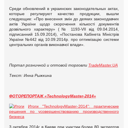
Среди обновлений в украинских законодательных актах,
которые регулируют качество продукции, вышли
следующие: «Про внесення змін до деяких законодавчих
актів України щодо скорочення кількості документів
дозвільного характеру» (№ 1193-VII від 09.04.2014,
підписанний 15.09.2014), «Постанова Кабінета Міністрів
України №442 від 10.09.2014р. про оптимізацію системи
центральних органів виконавчої влади».
Портал розничной и оптовой торговли
TradeMaster.UA
Текст: Инна Рыжкина
ФОТОРЕПОРТАЖ «TechnologyMaster-2014»
Итоги "TechnologyMaster-2014": практические
решения по усовершенствованию производственного
бизнеса
3 октября 2014г. в Киеве при участии более 80 экспертов