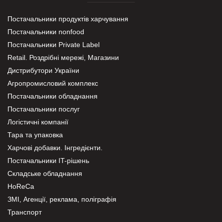
Постачальники продуктів харчування
Постачальники nonfood
Постачальники Private Label
Retail. Роздрібні мережі, Магазини
Дистрибутори України
Агропромисловий комплекс
Постачальники обладнання
Постачальники послуг
Логістичні компанії
Тара та упаковка
Харчові добавки. Інгредієнти.
Постачальники IT-рішень
Складське обладнання
HoReCa
ЗМІ, Агенції, реклама, поліграфія
Транспорт