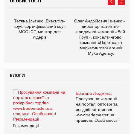
ОСОБИСТОСТІ
,
Тетяна Ільєнко, Executive-
Олег Андрійович Івченко —
ОВ
коуч, сертифікований коуч
директор патентно-
МСС ICF, ментор для
юридичної компанії «Вайз
лідерів
Груп», консалтингової
компанії «Парето» та
маркетингової агенції
Myka Agency.
БЛОГИ
Брагина Людмила
ї
Просування компанії
а
на порталі оптової та
роздрібної торгівлі
www.trademaster.ua.
і.
правила. Особливості.
Рекомендації
Ре