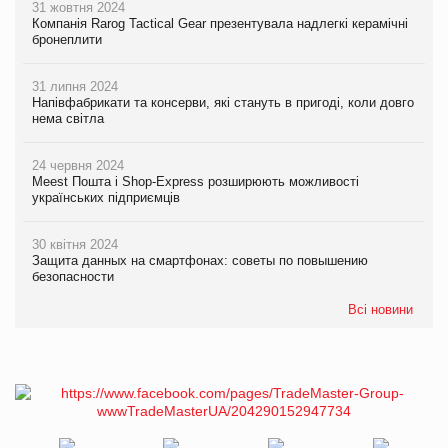
31 жовтня 2024
Компанія Rarog Tactical Gear презентувала надлегкі керамічні
бронеплити
31 липня 2024
Напівфабрикати та консерви, які стануть в пригоді, коли довго
нема світла
24 червня 2024
Meest Пошта і Shop-Express розширюють можливості
українських підприємців
30 квітня 2024
Защита данных на смартфонах: советы по повышению
безопасности
Всі новини