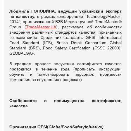
Людмила ГОЛОВИНА, ведущий украинский эксперт
по качеству,
в рамках конференции "TechnologyMaster-
2014", организованной В2В Медиа-группой TradeMaster®
Group (
TradeMaster.UA
), рассказала об особенностях
внедрения различных стандартов качества, признанных
во всем мире. Среди них стандарты GFSI, International
Food Standard (IFS), British Retail Consortium Global
Standard (BRS), Food Safety Certification (FSSC 22000),
GLOBALGAP.
В среднем процесс получения сертификата качества
проводится в течение года (прописать инструкции,
обучить и замотивировать персонал, произвести
изменения во внутренних процессах).
Особенности и преимущества сертификатов
качества
Организация
GFSI
(
Global
Food
Safety
Initiative
)