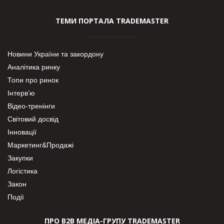
ТЕМИ ПОРТАЛА TRADEMASTER
Новини України та закордону
Аналітика ринку
Топи про ринок
Інтерв’ю
Відео-тренінги
Світовий досвід
Інновації
Маркетинг&Продажі
Закупки
Логістика
Закон
Події
ПРО В2В МЕДІА-ГРУПУ TRADEMASTER