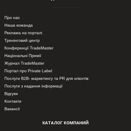
Про нас
Наша команда
Реклама на порталі
Тренінговий центр
Конференції TradeMaster
Національні Премії
Журнал TradeMaster
Портал про Private Label
Послуги В2В- маркетингу та PR для клієнтів
Послуги з надання інформації
Відгуки
Контакти
Вакансії
КАТАЛОГ КОМПАНИЙ