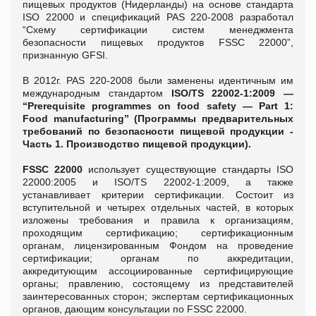
пищевых продуктов (Нидерланды) на основе стандарта
ISO 22000 и спецификаций PAS 220-2008 разработал
“Схему сертификации систем менеджмента
безопасности пищевых продуктов FSSC 22000”,
признанную GFSI.
В 2012г. PAS 220-2008 были заменены идентичным им
международным стандартом
ISO/TS 22002-1:2009 —
“Prerequisite programmes on food safety — Part 1:
Food manufacturing” (Программы предварительных
требований по безопасности пищевой продукции -
Часть 1. Производство пищевой продукции).
FSSC 22000
использует существующие стандарты ISO
22000:2005 и ISO/TS 22002-1:2009, а также
устанавливает критерии сертификации. Состоит из
вступительной и четырех отдельных частей, в которых
изложены требования и правила к организациям,
проходящим сертификацию; сертификационным
органам, лицензированным Фондом на проведение
сертификации; органам по аккредитации,
аккредитующим ассоциированные сертифицирующие
органы; правлению, состоящему из представителей
заинтересованных сторон; экспертам сертификационных
органов, дающим консультации по FSSC 22000.