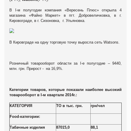
В I-м полугодии компания «Вересень Плюс» открыла 4
магазина «Файно Маркет» в пгт. Добровеличковка, в г.
Кировограде, в г. Сизоновка, г. Ульяновка.
В Кировграде на одну торговую точку выросла сеть Watsons.
Розничный товарооборот области за I-е полугодие – 9440,
млн. грн. Прирост - на 16,9%.
Категории товаров, которые показали наиболее высокий
товарооборот в
I
-м квартале 2014г.:
КАТЕГОРИЯ
ТО в тыс. грн.
грн/чел
Food
-категории:
Табачные изделия
87015,0
88,1