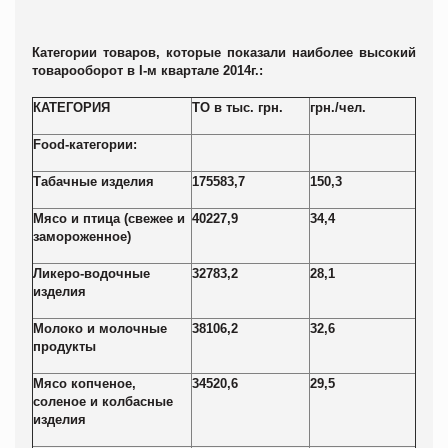
Категории товаров, которые показали наиболее высокий
товарооборот в
I
-м квартале 2014г.:
КАТЕГОРИЯ
ТО в тыс. грн.
грн./чел.
Food
-категории:
Табачные изделия
175583,7
150,3
Мясо и птица (свежее и
40227,9
34,4
замороженное)
Ликеро-водочные
32783,2
28,1
изделия
Молоко и молочные
38106,2
32,6
продукты
Мясо копченое,
34520,6
29,5
соленое и колбасные
изделия