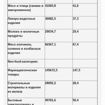
Мясо и птица (свежее и
41065,8
41,6
замороженное)
Ликеро-водочные
36882,5
37,3
изделия
Молоко и молочные
29034,7
29,4
продукты
Мясо копченое,
66567,1
67,4
соленое и колбасные
изделия
Non-food-
категории:
Фармацевтические
145672,5
147,5
товары
Строительные
28092,2
28,4
материалы и изделия
из железа
Бытовые
49781,6
50,4
электротовары и