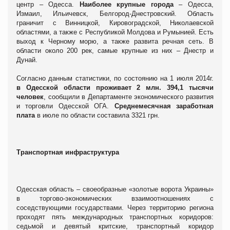
центр – Одесса.
Наиболее крупные города
– Одесса,
Измаил, Ильичевск, Белгород-Днестровский. Область
граничит с Винницкой, Кировоградской, Николаевской
областями, а также с Республикой Молдова и Румынией. Есть
выход к Черному морю, а также развита речная сеть. В
области около 200 рек, самые крупные из них – Днестр и
Дунай.
Согласно данным статистики, по состоянию на 1 июля 2014г.
в Одесской области проживает 2 млн. 394,1 тысячи
человек
, сообщили в Департаменте экономического развития
и торговли Одесской ОГА.
Среднемесячная заработная
плата
в июле по области составила 3321 грн.
Транспортная инфраструктура
Одесская область – своеобразные «золотые ворота Украины»
в торгово-экономических взаимоотношениях с
соседствующими государствами. Через территорию региона
проходят пять международных транспортных коридоров:
седьмой и девятый критские, транспортный коридор