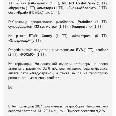
ТТ), «Лиа» (
«Абсолют»,
2 ТТ),
METRO Cash&Carry
(1 ТТ),
«Фуршет»
(1 ТТ),
«Амстор»
(1 ТТ) , «Лиа»
(«Абсолют»
, 2 ТТ),
сеть
«Край»
(ГК «Країна», 1 ТТ).
DIY-розница представлена ритейлером
Praktiker
(1 ТТ),
супермаркетом
«33 кв. метра»
(1 ТТ),
«Эпицентр К»
(1 ТТ).
На рынке БТиЭ:
Comfy
(1 ТТ),
«Фокстрот»
(6 ТТ),
«Эльдорадо»
(5 ТТ).
Drogerie-ритейл представлен магазинами:
EVA
(1 ТТ),
proStor
(2 ТТ),
«КОСМО»
(1 ТТ).
На территории Николаевской области ритейлеры не особо
активны в развитии. За 6 месяцев текущего года открылась
аптека сети
«Мед-сервис»
, а также зашла на территорию
региона сеть магазинов
proStor
.
В I-м полугодии 2014г. розничный товарооборот Николаевской
области составил 13 120,1 млн. грн. Прирост составил 9,2 %.