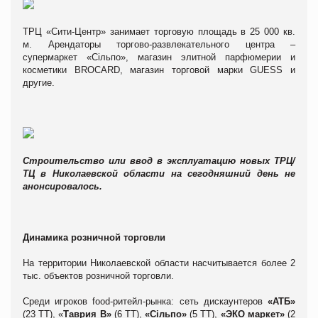
ТРЦ «Сити-Центр» занимает торговую площадь в 25 000 кв.
м. Арендаторы торгово-развлекательного центра –
супермаркет «Сільпо», магазин элитной парфюмерии и
косметики BROCARD, магазин торговой марки GUESS и
другие.
Строительство или ввод в эксплуатацию новых ТРЦ/
ТЦ в Николаевской области на сегодняшний день не
анонсировалось.
Динамика розничной торговли
На территории Николаевской области насчитывается более 2
тыс. объектов розничной торговли.
Среди игроков food-ритейл-рынка: сеть дискаунтеров
«АТБ»
(23 ТТ), «
Таврия В»
(6 ТТ),
«С
і
льпо
»
(5 ТТ),
«
ЭКО маркет
»
(2