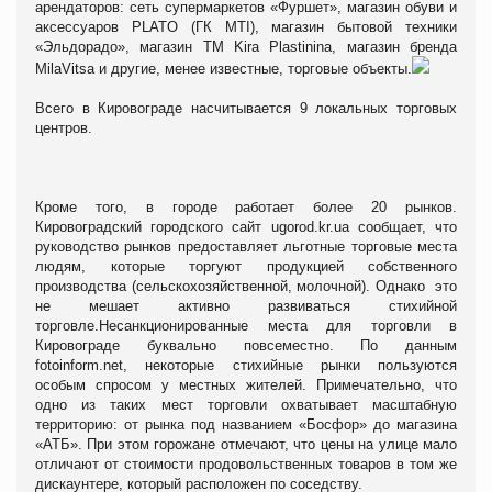
арендаторов: сеть супермаркетов «Фуршет», магазин обуви и
аксессуаров PLATO (ГК MTI), магазин бытовой техники
«Эльдорадо», магазин ТМ Kira Plastinina, магазин бренда
MilaVitsa и другие, менее известные, торговые объекты.
Всего в Кировограде насчитывается 9 локальных торговых
центров.
Кроме того, в городе работает более 20 рынков.
Кировоградский городского сайт ugorod.kr.ua сообщает, что
руководство рынков предоставляет льготные торговые места
людям, которые торгуют продукцией собственного
производства (сельскохозяйственной, молочной). Однако это
не мешает активно развиваться стихийной
торговле.Несанкционированные места для торговли в
Кировограде буквально повсеместно. По данным
fotoinform.net, некоторые стихийные рынки пользуются
особым спросом у местных жителей. Примечательно, что
одно из таких мест торговли охватывает масштабную
территорию: от рынка под названием «Босфор» до магазина
«АТБ». При этом горожане отмечают, что цены на улице мало
отличают от стоимости продовольственных товаров в том же
дискаунтере, который расположен по соседству.