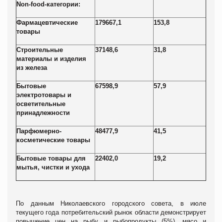
Non-food-
категории:
Фармацевтические
179667,1
153,8
товары
Строительные
37148,6
31,8
материалы и изделия
из железа
Бытовые
67598,9
57,9
электротовары и
осветительные
принадлежности
Парфюмерно-
48477,9
41,5
косметические товары
Бытовые товары для
22402,0
19,2
мытья, чистки и ухода
По данным Николаевского городского совета, в июле
текущего года потребительский рынок области демонстрирует
повышение цен на рыбу и рыбопродукты (5%), мясо и