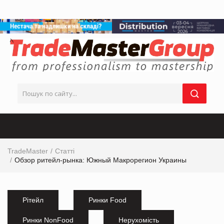
TradeMaster
Статті
Обзор ритейл-рынка: Южный Макрорегион Украины
Рітейл
Ринки Food
Ринки NonFood
Нерухомість