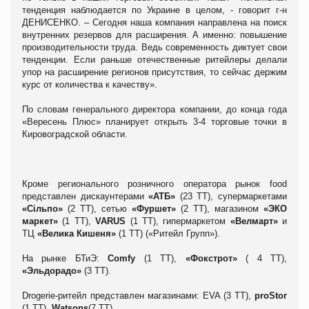
тенденция наблюдается по Украине в целом, - говорит г-н
ДЕНИСЕНКО. – Сегодня наша компания направлена на поиск
внутренних резервов для расширения. А именно: повышение
производительности труда. Ведь современность диктует свои
тенденции. Если раньше отечественные ритейлеры делали
упор на расширение регионов присутствия, то сейчас держим
курс от количества к качеству».
По словам генерального директора компании, до конца года
«Вересень Плюс» планирует открыть 3-4 торговые точки в
Кировоградской области.
Кроме регионального розничного оператора рынок food
представлен дискаунтерами
«АТБ»
(23 ТТ), супермаркетами
«С
і
льпо
»
(2 ТТ), сетью
«Фуршет»
(2 ТТ), магазином
«ЭКО
маркет»
(1 ТТ),
VARUS
(1 ТТ), гипермаркетом
«Велмарт»
и
ТЦ
«Велика Кишеня»
(1 ТТ) («Ритейл Групп»).
На рынке БТиЭ:
Comfy
(1 ТТ),
«Фокстрот»
( 4 ТТ),
«Эльдорадо»
(3 ТТ).
Drogerie-ритейл представлен магазинами: EVA (3 ТТ),
proStor
(1 ТТ),
Watsons
(7 ТТ).