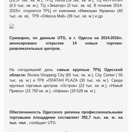
(29,57 тыс. кв. м.), ТРЦ Yessa (39 тыс. кв. м.), ТЦ «АТРИУМ»
(4,5 тыс. кв. м.), ТЦ «Экватор» (3 тыс. кв. м). В течение 2014-
2015гг. откроется ТРЦ от компании «Иммошан Украина» (40
тыс. кв. м), ТРК «Odessa Mall» (36 тыс. кв. м.) и др.
Суммарно, по данным
UTG
, в г. Одесса на 2014-2016гг.
анонсировано открытие 14 новых торгово-
развлекательных центров.
На сегодняшний день
самые крупные ТРЦ Одесской
области:
Riviera Shopping City (65 тыс. кв. м.), City Center ( 55
тыс. кв. м.) и ТРК «ПЛАТАН PLAZA (30 тыс. кв. м.). Среди
крупных торговых центров: «Остров» (22 тыс. кв. м.), «Новый
Привоз» (15 750 кв. м.), «Афина» (19 528 кв. м.).
Обеспеченность Одесского региона профессиональными
торговыми площадями составляет 392,7 тыс. кв. м. на
тыс. чел
., сообщает UTG.