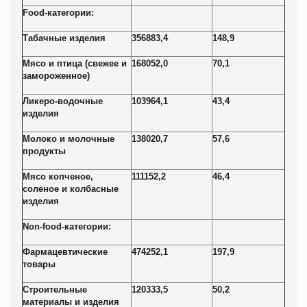
Food
-категории:
Табачные изделия
356883,4
148,9
Мясо и птица (свежее и
168052,0
70,1
замороженное)
Ликеро-водочные
103964,1
43,4
изделия
Молоко и молочные
138020,7
57,6
продукты
Мясо копченое,
111152,2
46,4
соленое и колбасные
изделия
Non-food-
категории:
Фармацевтические
474252,1
197,9
товары
Строительные
120333,5
50,2
материалы и изделия