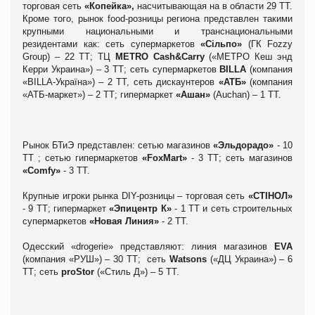
торговая сеть
«Копейка»,
насчитывающая на в области 29 ТТ.
Кроме того, рынок food-розницы региона представлен такими
крупными национальными и транснациональными
резидентами как: сеть супермаркетов
«С
і
льпо»
(ГК Fozzy
Group) – 22 ТТ; ТЦ
METRO Cash&Carry
(«МЕТРО Кеш энд
Керри Украина») – 3 ТТ; сеть супермаркетов
BILLA
(компания
«BILLA-Україна») – 2 ТТ, сеть дискаунтеров
«АТБ»
(компания
«АТБ-маркет») – 2 ТТ; гипермаркет
«Ашан»
(Auchan) – 1 ТТ.
Рынок БТиЭ представлен: сетью магазинов
«Эльдорадо»
- 10
ТТ ; сетью гипермаркетов
«
FoxMart
»
- 3 ТТ; сеть магазинов
«Comfy»
- 3 ТТ.
Крупные игроки рынка DIY-розницы – торговая сеть
«СТ
ІНОЛ»
- 9 ТТ; гипермаркет
«Эпицентр К»
- 1 ТТ и сеть строительных
супермаркетов
«Новая Линия»
- 2 ТТ.
Одесский «drogerie» представляют: линия магазинов
EVA
(компания «РУШ») – 30 ТТ; сеть
Watsons
(«ДЦ Украина») – 6
ТТ; сеть
proStor
(«Стиль Д») – 5 ТТ.