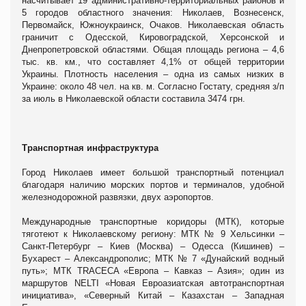
насчитывает 19 административно-территориальных районов и
5 городов областного значения: Николаев, Вознесенск,
Первомайск, Южноукраинск, Очаков. Николаевская область
граничит с Одесской, Кировоградской, Херсонской и
Днепропетровской областями. Общая площадь региона – 4,6
тыс. кв. км., что составляет 4,1% от общей территории
Украины. Плотность населения – одна из самых низких в
Украине: около 48 чел. на кв. м. Согласно Гостату, средняя з/п
за июль в Николаевской области составила 3474 грн.
Транспортная инфраструктура
Город Николаев имеет большой транспортный потенциал
благодаря наличию морских портов и терминалов, удобной
железнодорожной развязки, двух аэропортов.
Международные транспортные коридоры (МТК), которые
тяготеют к Николаевскому региону: МТК № 9 Хельсинки –
Санкт-Петербург – Киев (Москва) – Одесса (Кишинев) –
Бухарест – Александрополис; МТК № 7 «Дунайский водный
путь»; МТК TRACECA «Европа – Кавказ – Азия»; один из
маршрутов NELTI «Новая Евроазиатская автотранспортная
инициатива», «Северный Китай – Казахстан – Западная