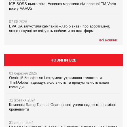
ICE BOSS цього літа! Новинка морозива від власної ТМ Varto
06.08.2026
вже у VARUS
Смачна новинка для хвостатих: у VARUS з’явилися паучі
07.08.2026
Varto Paw expert від власної ТМ Varto!
Франція заборонила рекламні дзвінки без згоди клієнтів
07.08.2026
EVA.UA запустила кампанію «Хто б знав» про асортимент,
05.08.2026
якого покупці не очікують побачити на платформі
Мережа супермаркетів VARUS купує мережу магазинів
формату convenience store КОЛО: об’єднана компанія
налічуватиме 374 магазини
всі новини
НОВИНИ B2B
03 березня 2026
Освітній бенефіт як інструмент утримання талантів: як
ThinkGlobal підвищує лояльність та продуктивність вашої
команди
31 жовтня 2024
Компанія Rarog Tactical Gear презентувала надлегкі керамічні
бронеплити
31 липня 2024