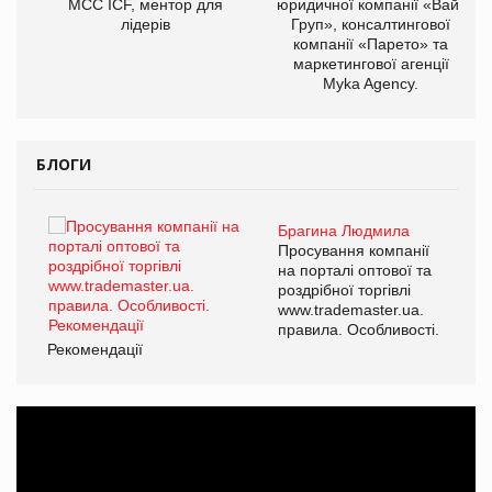
МСС ICF, ментор для
юридичної компанії «Вайз
лідерів
Груп», консалтингової
компанії «Парето» та
маркетингової агенції
Myka Agency.
БЛОГИ
Брагина Людмила
ї
Просування компанії
а
на порталі оптової та
роздрібної торгівлі
www.trademaster.ua.
і.
правила. Особливості.
Рекомендації
Ре