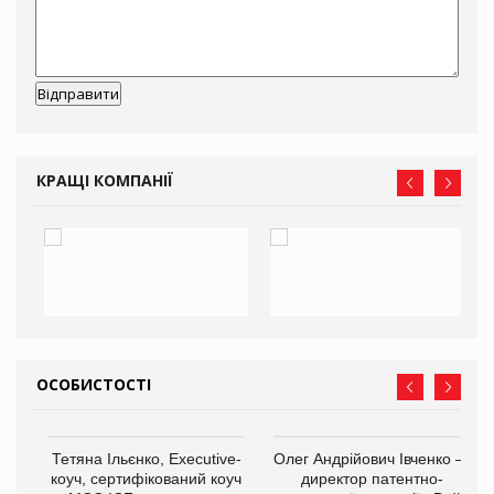
КРАЩІ КОМПАНІЇ
ОСОБИСТОСТІ
,
Тетяна Ільєнко, Executive-
Олег Андрійович Івченко —
ОВ
коуч, сертифікований коуч
директор патентно-