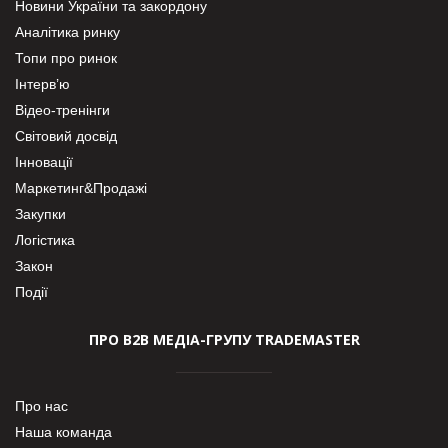
Новини України та закордону
Аналітика ринку
Топи про ринок
Інтерв’ю
Відео-тренінги
Світовий досвід
Інновації
Маркетинг&Продажі
Закупки
Логістика
Закон
Події
ПРО В2В МЕДІА-ГРУПУ TRADEMASTER
Про нас
Наша команда