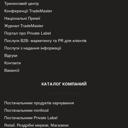
Тренінговий центр
Конференції TradeMaster
Національні Премії
Журнал TradeMaster
Портал про Private Label
Послуги В2В- маркетингу та PR для клієнтів
Послуги з надання інформації
Відгуки
Контакти
Вакансії
КАТАЛОГ КОМПАНИЙ
Постачальники продуктів харчування
Постачальники nonfood
Постачальники Private Label
Retail. Роздрібні мережі, Магазини