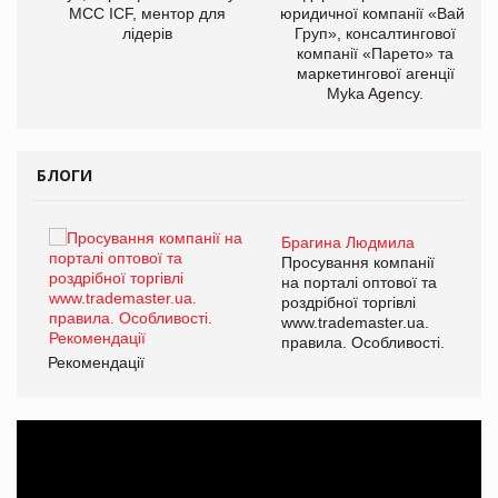
МСС ICF, ментор для
юридичної компанії «Вайз
лідерів
Груп», консалтингової
компанії «Парето» та
маркетингової агенції
Myka Agency.
БЛОГИ
Брагина Людмила
ї
Просування компанії
а
на порталі оптової та
роздрібної торгівлі
www.trademaster.ua.
і.
правила. Особливості.
Рекомендації
Ре