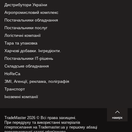
Дистрибутори України
Агропромисловий комплекс
Постачальники обладнання
Постачальники послуг
Логістичні компанії
Тара та упаковка
Харчові добавки. Інгредієнти.
Постачальники IT-рішень
Складське обладнання
HoReCa
ЗМІ, Агенції, реклама, поліграфія
Транспорт
Іноземні компанії
TradeMaster 2026 © Всі права захищені.
При передруку та використанні матеріалів
гіперпосилання на Trademaster.ua у першому абзаці
передрукованої статті обов'язкове.