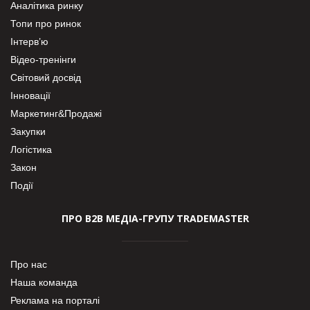
Аналітика ринку
Топи про ринок
Інтерв’ю
Відео-тренінги
Світовий досвід
Інновації
Маркетинг&Продажі
Закупки
Логістика
Закон
Події
ПРО В2В МЕДІА-ГРУПУ TRADEMASTER
Про нас
Наша команда
Реклама на порталі