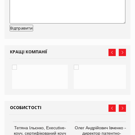
КРАЩІ КОМПАНІЇ
ОСОБИСТОСТІ
,
Тетяна Ільєнко, Executive-
Олег Андрійович Івченко —
ОВ
коуч, сертифікований коуч
директор патентно-