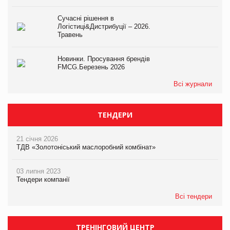
Сучасні рішення в
Логістиці&Дистрибуції – 2026.
Травень
Новинки. Просування брендів
FMCG.Березень 2026
Всі журнали
ТЕНДЕРИ
21 січня 2026
ТДВ «Золотоніський маслоробний комбінат»
03 липня 2023
Тендери компанії
Всі тендери
ТРЕНІНГОВИЙ ЦЕНТР