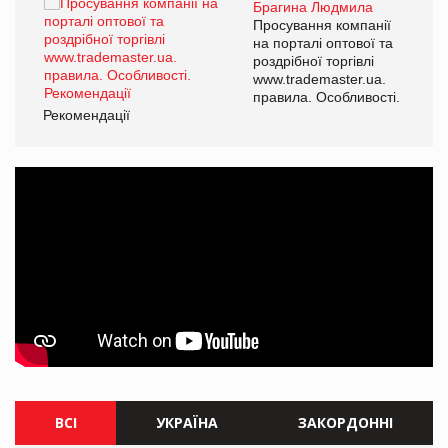
Брагина Людмила
ї
Просування компанії
а
на порталі оптової та
роздрібної торгівлі
www.trademaster.ua.
і.
правила. Особливості.
Рекомендації
Ре
ВСІ
УКРАЇНА
ЗАКОРДОННІ