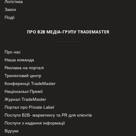
Логістика
Закон
Події
ПРО В2В МЕДІА-ГРУПУ TRADEMASTER
Про нас
Наша команда
Реклама на порталі
Тренінговий центр
Конференції TradeMaster
Національні Премії
Журнал TradeMaster
Портал про Private Label
Послуги В2В- маркетингу та PR для клієнтів
Послуги з надання інформації
Відгуки