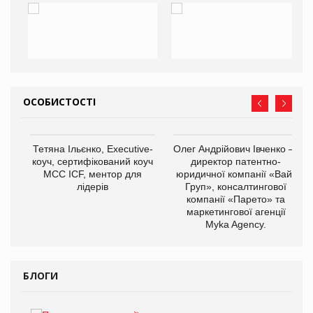
ОСОБИСТОСТІ
,
Тетяна Ільєнко, Executive-
Олег Андрійович Івченко —
ОВ
коуч, сертифікований коуч
директор патентно-
МСС ICF, ментор для
юридичної компанії «Вайз
лідерів
Груп», консалтингової
компанії «Парето» та
маркетингової агенції
Myka Agency.
БЛОГИ