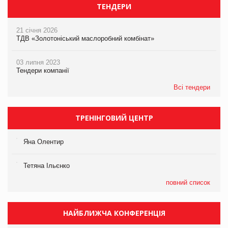
ТЕНДЕРИ
21 січня 2026
ТДВ «Золотоніський маслоробний комбінат»
03 липня 2023
Тендери компанії
Всі тендери
ТРЕНІНГОВИЙ ЦЕНТР
Яна Олентир
Тетяна Ільєнко
повний список
НАЙБЛИЖЧА КОНФЕРЕНЦІЯ