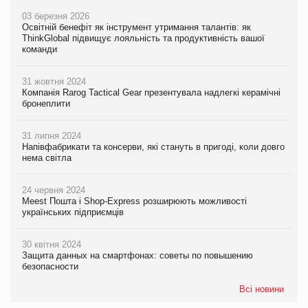
03 березня 2026
Освітній бенефіт як інструмент утримання талантів: як
ThinkGlobal підвищує лояльність та продуктивність вашої
команди
31 жовтня 2024
Компанія Rarog Tactical Gear презентувала надлегкі керамічні
бронеплити
31 липня 2024
Напівфабрикати та консерви, які стануть в пригоді, коли довго
нема світла
24 червня 2024
Meest Пошта і Shop-Express розширюють можливості
українських підприємців
30 квітня 2024
Защита данных на смартфонах: советы по повышению
безопасности
Всі новини