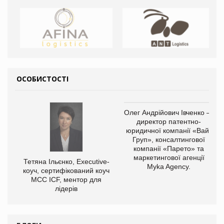
ОСОБИСТОСТІ
Олег Андрійович Івченко —
директор патентно-
юридичної компанії «Вайз
Груп», консалтингової
компанії «Парето» та
маркетингової агенції
Тетяна Ільєнко, Executive-
Myka Agency.
коуч, сертифікований коуч
МСС ICF, ментор для
лідерів