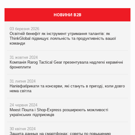
НОВИНИ B2B
03 березня 2026
Освітній бенефіт як інструмент утримання талантів: як
ThinkGlobal підвищує лояльність та продуктивність вашої
команди
31 жовтня 2024
Компанія Rarog Tactical Gear презентувала надлегкі керамічні
бронеплити
31 липня 2024
Напівфабрикати та консерви, які стануть в пригоді, коли довго
нема світла
24 червня 2024
Meest Пошта і Shop-Express розширюють можливості
українських підприємців
30 квітня 2024
Защита данных на смартфонах: советы по повышению