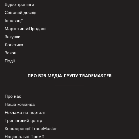
Відео-тренінги
Світовий досвід
Інновації
Маркетинг&Продажі
Закупки
Логістика
Закон
Події
ПРО В2В МЕДІА-ГРУПУ TRADEMASTER
Про нас
Наша команда
Реклама на порталі
Тренінговий центр
Конференції TradeMaster
Національні Премії