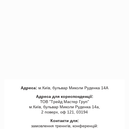
Адреса:
м.Київ, бульвар Миколи Руденка 14А
Адреса для кореспонденції:
ТОВ "Tрейд Мастер Груп"
м.Київ, бульвар Миколи Руденка 14а,
2 поверх, оф 121, 03194
Контакти для:
замовлення треннгів, конференцій: