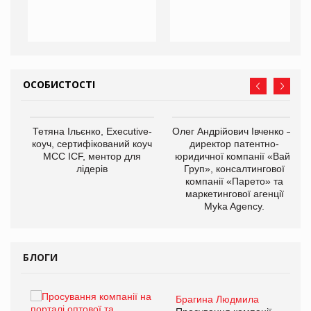
ОСОБИСТОСТІ
,
Тетяна Ільєнко, Executive-
Олег Андрійович Івченко —
ОВ
коуч, сертифікований коуч
директор патентно-
МСС ICF, ментор для
юридичної компанії «Вайз
лідерів
Груп», консалтингової
компанії «Парето» та
маркетингової агенції
Myka Agency.
БЛОГИ
Брагина Людмила