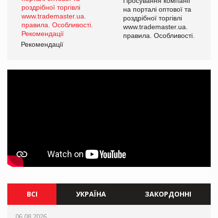
ї
Просування компанії
а
на порталі оптової та
роздрібної торгівлі
www.trademaster.ua.
і.
правила. Особливості.
Рекомендації
Ре
ВСІ
УКРАЇНА
ЗАКОРДОННІ
06.08.2026
06.08.2026
06.08.2026