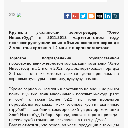
313
Крупный украинский зернотрейдер "Хлеб
Инвестбуд" в 2011/2012 маркетинговом году
прогнозирует увеличение объема экспорта зерна до
3 млн. тонн против с 1,2 млн. т в прошлом сезоне.
Торговое подразделение Государственной
продовольственно-зерновой корпорации компания "Хлеб
Инвестбуд" на 1 июня 2012 года экспортировал порядка
2,8 млн. тонн, из которых львиная доля пришлась на
зерновые культуры - пшеницу, кукурузу, ячмень.
"Кроме зерновых, компания поставила на внешние рынки
почти 19,5 тыс. тонн масличных и бобовых культур (рапс
и соя), а также более 32,2 тыс. тонн продуктов
переработки зерновых - муки, хлопьев, круп и пшеничных
отрубей", - сообщил коммерческий директор компании
Хлеб Инвестбуд Роберт Бровди, слова которого приводит
пресс-служба компании, ссылаясь на газету "Дело".
Важно отметить, что основная часть продукции в текущем