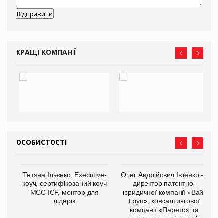
КРАЩІ КОМПАНІЇ
ОСОБИСТОСТІ
,
Тетяна Ільєнко, Executive-
Олег Андрійович Івченко —
ОВ
коуч, сертифікований коуч
директор патентно-
МСС ICF, ментор для
юридичної компанії «Вайз
лідерів
Груп», консалтингової
компанії «Парето» та