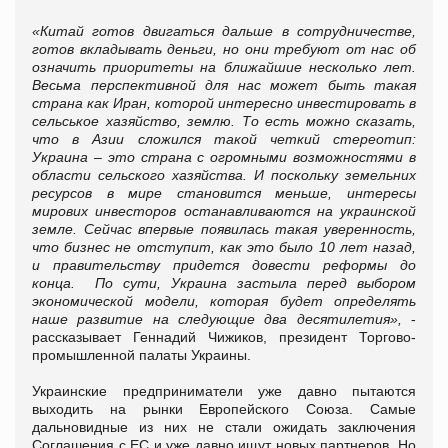
«Китай готов двигаться дальше в сотрудничестве,
готов вкладывать деньги, но они требуют от нас об
означить приоритеты на ближайшие несколько лет.
Весьма перспективной для нас может быть такая
страна как Иран, которой интересно инвестировать в
сельськое хазяйство, землю. То есть можно сказать,
что в Азии сложился такой четкий стереотип:
Украина – это страна с огромными возможностями в
области сельского хазяйства. И поскольку земельних
ресурсов в мире становится меньше, интересы
мирових инвесторов останавливаются на украинской
земле.
Сейчас впервые появилась такая уверенность,
что бизнес не отступит, как это было 10 лет назад,
и правительству придется довести реформы до
конца. По сути, Украина застыла перед выбором
экономической модели, которая будет определять
наше развитие на следующие два десятилетия
»,
-
рассказывает Геннадий Чижиков, президент Торгово-
промышленной палаты Украины.
Украинские предприниматели уже давно пытаются
выходить на рынки Европейского Союза. Самые
дальновидные из них не стали ожидать заключения
Соглашения с ЕС и уже давно ищут новых партнеров. Но