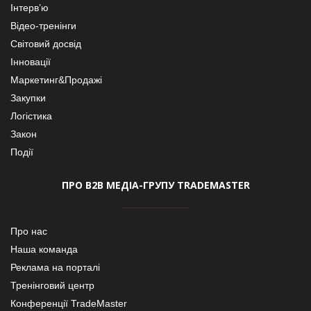
Інтерв’ю
Відео-тренінги
Світовий досвід
Інновації
Маркетинг&Продажі
Закупки
Логістика
Закон
Події
ПРО В2В МЕДІА-ГРУПУ TRADEMASTER
Про нас
Наша команда
Реклама на порталі
Тренінговий центр
Конференції TradeMaster