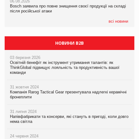
06.08.2026
06.08.2026
новинки від ТМ ТОКЕРИ
Bosch заявила про повне знищення своєї продукції на складі
Bosch заявила про повне знищення своєї продукції на складі
після російської атаки
після російської атаки
05.08.2026
Сергій Лісунов про заморожені хлібобулочні вироби на
всі новини
PrivateLabel&FMCG Master 2026
НОВИНИ B2B
03 березня 2026
Освітній бенефіт як інструмент утримання талантів: як
ThinkGlobal підвищує лояльність та продуктивність вашої
команди
31 жовтня 2024
Компанія Rarog Tactical Gear презентувала надлегкі керамічні
бронеплити
31 липня 2024
Напівфабрикати та консерви, які стануть в пригоді, коли довго
нема світла
24 червня 2024