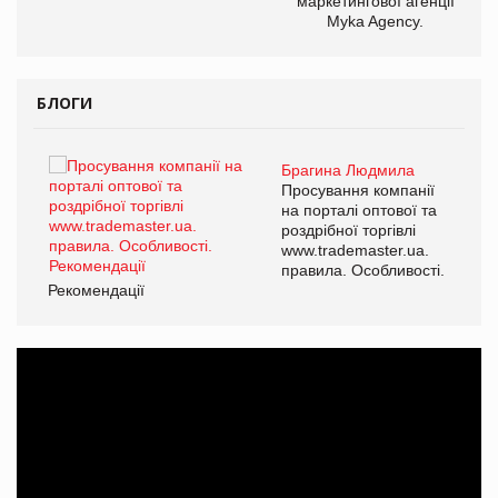
маркетингової агенції
Myka Agency.
БЛОГИ
Брагина Людмила
ї
Просування компанії
а
на порталі оптової та
роздрібної торгівлі
www.trademaster.ua.
і.
правила. Особливості.
Рекомендації
Ре