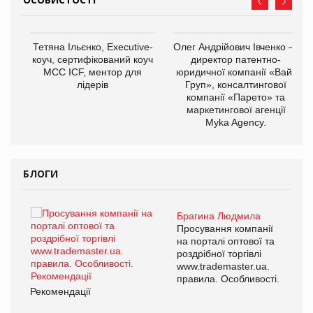
,
Тетяна Ільєнко, Executive-
Олег Андрійович Івченко —
ОВ
коуч, сертифікований коуч
директор патентно-
МСС ICF, ментор для
юридичної компанії «Вайз
лідерів
Груп», консалтингової
компанії «Парето» та
маркетингової агенції
Myka Agency.
БЛОГИ
Брагина Людмила
ї
Просування компанії
а
на порталі оптової та
роздрібної торгівлі
www.trademaster.ua.
і.
правила. Особливості.
Рекомендації
Ре