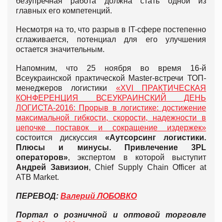
безупречная работа должна стать одной из
главных его компетенций.
Несмотря на то, что разрыв в IT-сфере постепенно
сглаживается, потенциал для его улучшения
остается значительным.
Напомним, что 25 ноября во время 16-й
Всеукраинской практической Master-встречи ТОП-
менеджеров логистики
«XVI ПРАКТИЧЕСКАЯ
КОНФЕРЕНЦИЯ ВСЕУКРАИНСКИЙ ДЕНЬ
ЛОГИСТА-2016: Прорыв в логистике: достижение
максимальной гибкости, скорости, надежности в
цепочке поставок и сокращение издержек»
состоится дискуссия
«Аутсорсинг логистики.
Плюсы и минусы. Привлечение 3PL
операторов»
, экспертом в которой выступит
Андрей Завизион
, Chief Supply Chain Officer at
ATB Market.
ПЕРЕВОД:
Валерий ЛОБОВКО
Портал о розничной и оптовой торговле