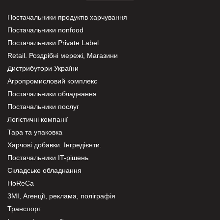
Постачальники продуктів харчування
Постачальники nonfood
Постачальники Private Label
Retail. Роздрібні мережі, Магазини
Дистрибутори України
Агропромисловий комплекс
Постачальники обладнання
Постачальники послуг
Логістичні компанії
Тара та упаковка
Харчові добавки. Інгредієнти.
Постачальники IT-рішень
Складське обладнання
HoReCa
ЗМІ, Агенції, реклама, поліграфія
Транспорт