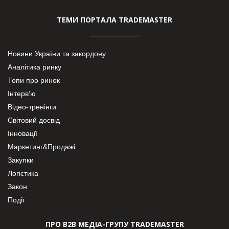
ТЕМИ ПОРТАЛА TRADEMASTER
Новини України та закордону
Аналітика ринку
Топи про ринок
Інтерв’ю
Відео-тренінги
Світовий досвід
Інновації
Маркетинг&Продажі
Закупки
Логістика
Закон
Події
ПРО В2В МЕДІА-ГРУПУ TRADEMASTER