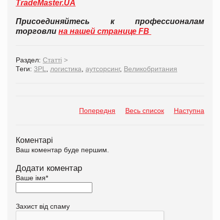
TradeMaster.UA
Присоединяйтесь к профессионалам
торговли
на нашей странице FB
Раздел:
Статті
>
Теги:
3PL
,
логистика
,
аутсорсинг
,
Великобритания
Попередня
Весь список
Наступна
Коментарі
Ваш коментар буде першим.
Додати коментар
Ваше імя
*
Захист від спаму