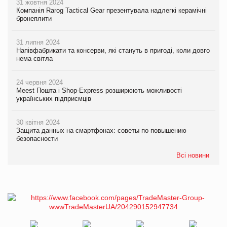
31 жовтня 2024
Компанія Rarog Tactical Gear презентувала надлегкі керамічні
бронеплити
31 липня 2024
Напівфабрикати та консерви, які стануть в пригоді, коли довго
нема світла
24 червня 2024
Meest Пошта і Shop-Express розширюють можливості
українських підприємців
30 квітня 2024
Защита данных на смартфонах: советы по повышению
безопасности
Всі новини