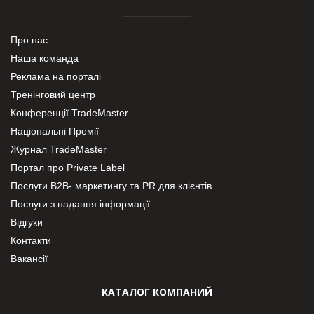
Про нас
Наша команда
Реклама на порталі
Тренінговий центр
Конференції TradeMaster
Національні Премії
Журнал TradeMaster
Портал про Private Label
Послуги В2В- маркетингу та PR для клієнтів
Послуги з надання інформації
Відгуки
Контакти
Вакансії
КАТАЛОГ КОМПАНИЙ