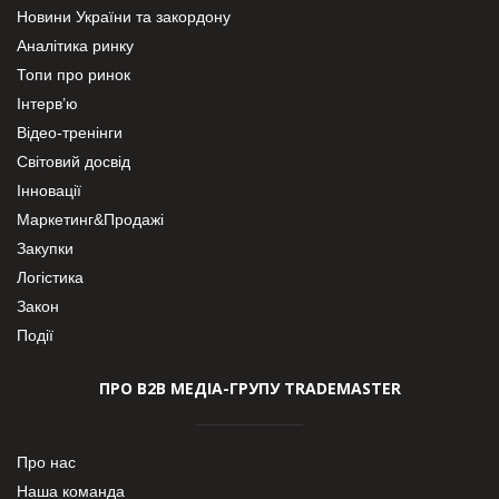
Новини України та закордону
Аналітика ринку
Топи про ринок
Інтерв’ю
Відео-тренінги
Світовий досвід
Інновації
Маркетинг&Продажі
Закупки
Логістика
Закон
Події
ПРО В2В МЕДІА-ГРУПУ TRADEMASTER
Про нас
Наша команда