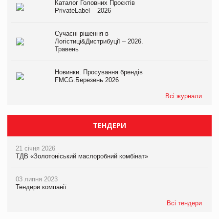
Каталог Головних Проєктів
PrivateLabel – 2026
Сучасні рішення в
Логістиці&Дистрибуції – 2026.
Травень
Новинки. Просування брендів
FMCG.Березень 2026
Всі журнали
ТЕНДЕРИ
21 січня 2026
ТДВ «Золотоніський маслоробний комбінат»
03 липня 2023
Тендери компанії
Всі тендери