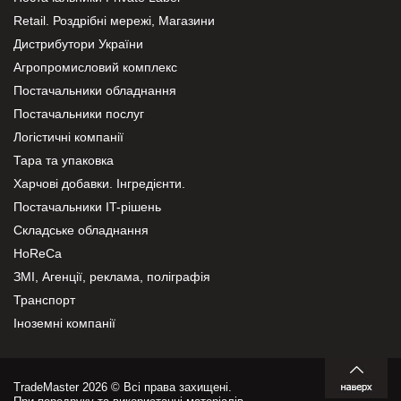
Retail. Роздрібні мережі, Магазини
Дистрибутори України
Агропромисловий комплекс
Постачальники обладнання
Постачальники послуг
Логістичні компанії
Тара та упаковка
Харчові добавки. Інгредієнти.
Постачальники IT-рішень
Складське обладнання
HoReCa
ЗМІ, Агенції, реклама, поліграфія
Транспорт
Іноземні компанії
TradeMaster 2026 © Всі права захищені.