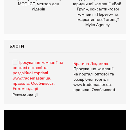
МСС ICF, ментор для
юридичної компанії «Вайз
лідерів
Груп», консалтингової
компанії «Парето» та
маркетингової агенції
Myka Agency.
БЛОГИ
Брагина Людмила
ї
Просування компанії
а
на порталі оптової та
роздрібної торгівлі
www.trademaster.ua.
і.
правила. Особливості.
Рекомендації
Ре