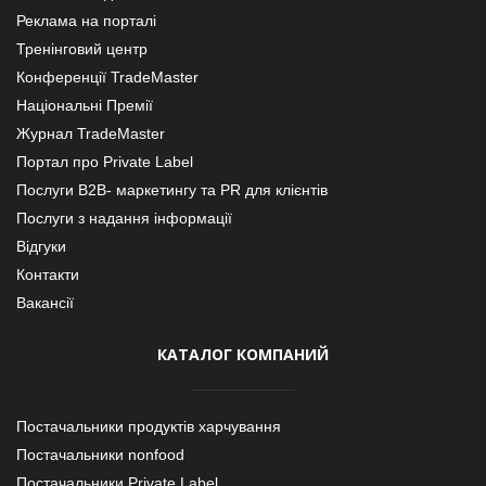
Реклама на порталі
Тренінговий центр
Конференції TradeMaster
Національні Премії
Журнал TradeMaster
Портал про Private Label
Послуги В2В- маркетингу та PR для клієнтів
Послуги з надання інформації
Відгуки
Контакти
Вакансії
КАТАЛОГ КОМПАНИЙ
Постачальники продуктів харчування
Постачальники nonfood
Постачальники Private Label