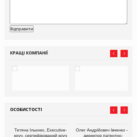
КРАЩІ КОМПАНІЇ
ОСОБИСТОСТІ
,
Тетяна Ільєнко, Executive-
Олег Андрійович Івченко —
ОВ
коуч, сертифікований коуч
директор патентно-