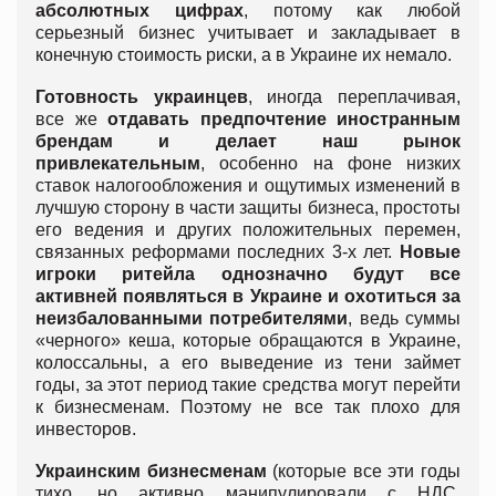
абсолютных цифрах
, потому как любой
серьезный бизнес учитывает и закладывает в
конечную стоимость риски, а в Украине их немало.
Готовность украинцев
, иногда переплачивая,
все же
отдавать предпочтение иностранным
брендам и делает наш рынок
привлекательным
, особенно на фоне низких
ставок налогообложения и ощутимых изменений в
лучшую сторону в части защиты бизнеса, простоты
его ведения и других положительных перемен,
связанных реформами последних 3-х лет.
Новые
игроки ритейла однозначно будут все
активней появляться в Украине и охотиться за
неизбалованными потребителями
, ведь суммы
«черного» кеша, которые обращаются в Украине,
колоссальны, а его выведение из тени займет
годы, за этот период такие средства могут перейти
к бизнесменам. Поэтому не все так плохо для
инвесторов.
Украинским бизнесменам
(которые все эти годы
тихо, но активно манипулировали с НДС,