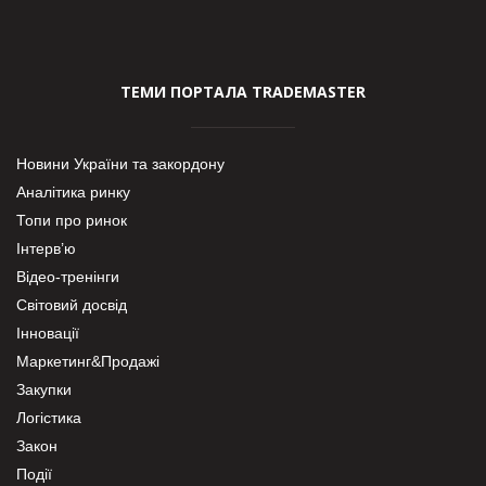
ТЕМИ ПОРТАЛА TRADEMASTER
Новини України та закордону
Аналітика ринку
Топи про ринок
Інтерв’ю
Відео-тренінги
Світовий досвід
Інновації
Маркетинг&Продажі
Закупки
Логістика
Закон
Події