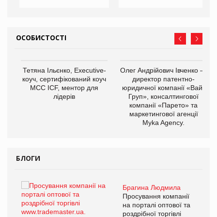
ОСОБИСТОСТІ
,
Тетяна Ільєнко, Executive-
Олег Андрійович Івченко —
ОВ
коуч, сертифікований коуч
директор патентно-
МСС ICF, ментор для
юридичної компанії «Вайз
лідерів
Груп», консалтингової
компанії «Парето» та
маркетингової агенції
Myka Agency.
БЛОГИ
Брагина Людмила
ї
Просування компанії
а
на порталі оптової та
роздрібної торгівлі