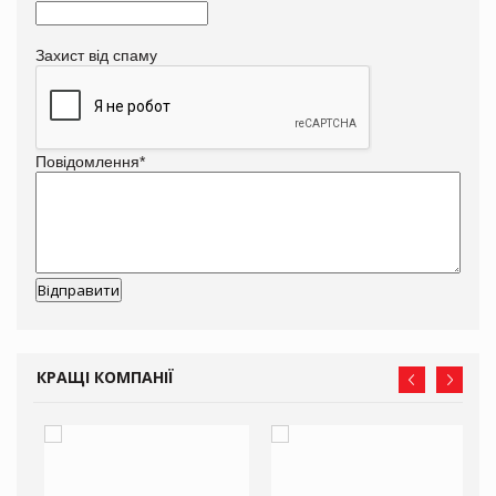
Захист від спаму
Повідомлення
*
КРАЩІ КОМПАНІЇ