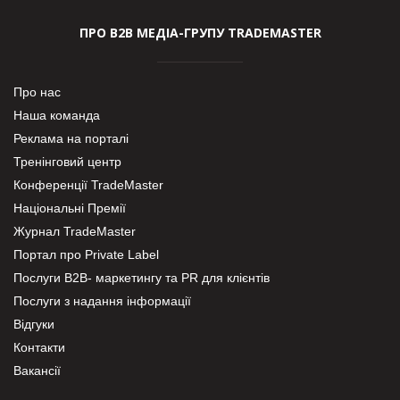
ПРО В2В МЕДІА-ГРУПУ TRADEMASTER
Про нас
Наша команда
Реклама на порталі
Тренінговий центр
Конференції TradeMaster
Національні Премії
Журнал TradeMaster
Портал про Private Label
Послуги В2В- маркетингу та PR для клієнтів
Послуги з надання інформації
Відгуки
Контакти
Вакансії