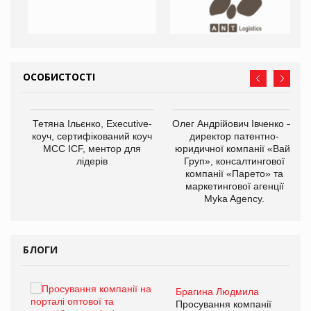
ОСОБИСТОСТІ
,
Тетяна Ільєнко, Executive-
Олег Андрійович Івченко —
ОВ
коуч, сертифікований коуч
директор патентно-
МСС ICF, ментор для
юридичної компанії «Вайз
лідерів
Груп», консалтингової
компанії «Парето» та
маркетингової агенції
Myka Agency.
БЛОГИ
Брагина Людмила
ї
Просування компанії