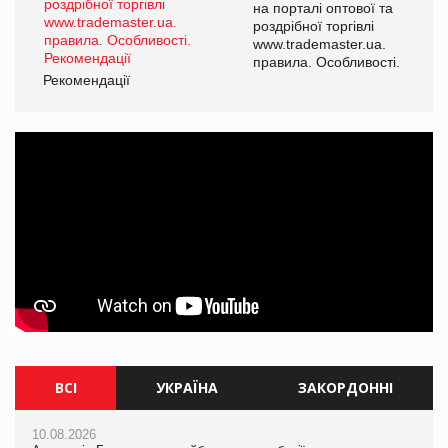
а
на порталі оптової та
роздрібної торгівлі
www.trademaster.ua.
і.
правила. Особливості.
Рекомендації
Ре
ВСІ
УКРАЇНА
ЗАКОРДОННІ
10.08.2026
10.08.2026
10.08.2026