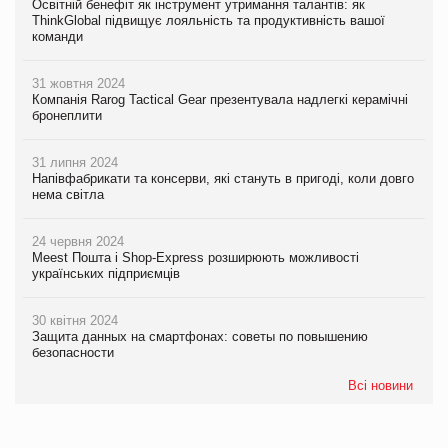
Освітній бенефіт як інструмент утримання талантів: як
ThinkGlobal підвищує лояльність та продуктивність вашої
команди
31 жовтня 2024
Компанія Rarog Tactical Gear презентувала надлегкі керамічні
бронеплити
31 липня 2024
Напівфабрикати та консерви, які стануть в пригоді, коли довго
нема світла
24 червня 2024
Meest Пошта і Shop-Express розширюють можливості
українських підприємців
30 квітня 2024
Защита данных на смартфонах: советы по повышению
безопасности
Всі новини