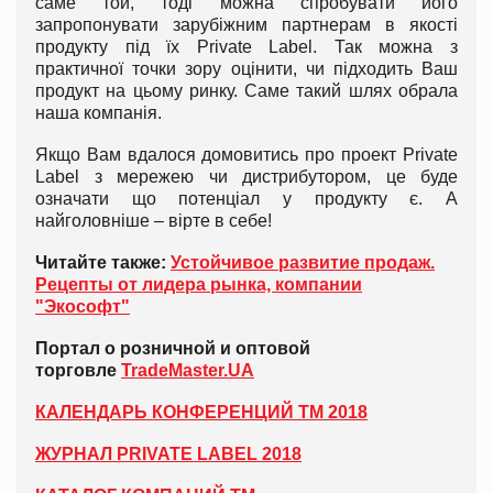
саме той, тоді можна спробувати його
запропонувати зарубіжним партнерам в якості
продукту під їх Private Label. Так можна з
практичної точки зору оцінити, чи підходить Ваш
продукт на цьому ринку. Саме такий шлях обрала
наша компанія.
Якщо Вам вдалося домовитись про проект Private
Label з мережею чи дистрибутором, це буде
означати що потенціал у продукту є. А
найголовніше – вірте в себе!
Читайте также:
Устойчивое развитие продаж.
Рецепты от лидера рынка, компании
"Экософт"
Портал о розничной и оптовой
торговле
TradeMaster.UA
КАЛЕНДАРЬ КОНФЕРЕНЦИЙ ТМ 2018
ЖУРНАЛ PRIVATE LABEL 2018