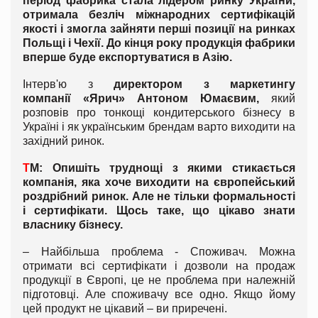
період фабрика стала лідером ринку України,
отримала безліч міжнародних сертифікацій
якості і змогла зайняти перші позиції на ринках
Польщі і Чехії. До кінця року продукція фабрики
вперше буде експортуватися в Азію.
Інтерв'ю з
директором з маркетингу
компанії «Ярич» Антоном Юмаєвим,
який
розповів про тонкощі кондитерського бізнесу в
Україні і як українським брендам варто виходити на
західний ринок.
Т
М: Опишіть труднощі з якими стикається
компанія, яка хоче виходити на європейський
роздрібний ринок.
Але не тільки формальності
і сертифікати. Щось таке, що цікаво знати
власнику бізнесу.
–
Найбільша проблема - Споживач.
Можна
отримати всі сертифікати і дозволи на продаж
продукції в Європі, це не проблема при належній
підготовці. Але споживачу все одно. Якщо йому
цей продукт не цікавий – ви приречені.