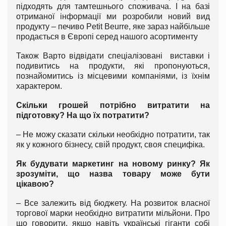
підходять для тамтешнього споживача. І на базі
отриманої інформації ми розробили новий вид
продукту – печиво Petit Beurre, яке зараз найбільше
продається в Європі серед нашого асортименту
Також Варто відвідати спеціалізовані виставки і
подивитись на продукти, які пропонуються,
познайомитись із місцевими компаніями, із їхнім
характером.
Скільки грошей потрібно витратити на
підготовку? На що їх потратити?
–
Не можу сказати скільки необхідно потратити, так
як у кожного бізнесу, свій продукт, своя специфіка.
Як будувати маркетинг на новому ринку? Як
зрозуміти, що назва товару може бути
цікавою?
–
Все залежить від бюджету. На розвиток власної
торгової марки необхідно витратити мільйони. Про
що говорити, якщо навіть українські гіганти собі