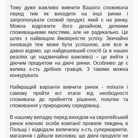
Тому дуже важливо вивчити Вашого споживача
перед тим як виходити на інші ринки і
запропонувати схожий продукт, який є на ринку.
Можна відрізнити його дизайном, деякими
споживацькими якостями, але не радикально. Це
шлях з найвищою ймовірністю успіху. Звичайно
інновація теж може бути успішною, але все ж
давно відомо, що найдешевший спосіб (а в наших
реаліях це надзвичайно важливо) – це вийти з
діючим продуктом на діючі ринки. Особливо де є
велика к-сть дрібних гравців. З такими можна
конкурувати.
Найкращий варіанти вивчити ринок - поїхати і
самому пройти всі етапи від необхідності
споживача до прийняття рішення, покупки та
споживання у природному середовищі.
В нашому випадку перед виходом на європейський
ринок ключові особи компанії провели тиждень в
Польщі і відвідали величезну к-сть супермаркетів,
магазинів і дійшли висновку, що діючі продукти не