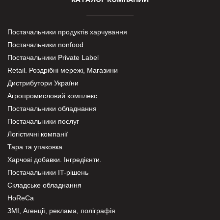
Постачальники продуктів харчування
Постачальники nonfood
Постачальники Private Label
Retail. Роздрібні мережі, Магазини
Дистрибутори України
Агропромисловий комплекс
Постачальники обладнання
Постачальники послуг
Логістичні компанії
Тара та упаковка
Харчові добавки. Інгредієнти.
Постачальники IT-рішень
Складське обладнання
HoReCa
ЗМІ, Агенції, реклама, поліграфія