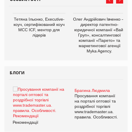
,
Тетяна Ільєнко, Executive-
Олег Андрійович Івченко —
ОВ
коуч, сертифікований коуч
директор патентно-
МСС ICF, ментор для
юридичної компанії «Вайз
лідерів
Груп», консалтингової
компанії «Парето» та
маркетингової агенції
Myka Agency.
БЛОГИ
Брагина Людмила
ї
Просування компанії
а
на порталі оптової та
роздрібної торгівлі
www.trademaster.ua.
і.
правила. Особливості.
Рекомендації
Ре