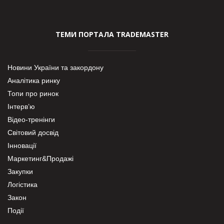
ТЕМИ ПОРТАЛА TRADEMASTER
Новини України та закордону
Аналітика ринку
Топи про ринок
Інтерв’ю
Відео-тренінги
Світовий досвід
Інновації
Маркетинг&Продажі
Закупки
Логістика
Закон
Події