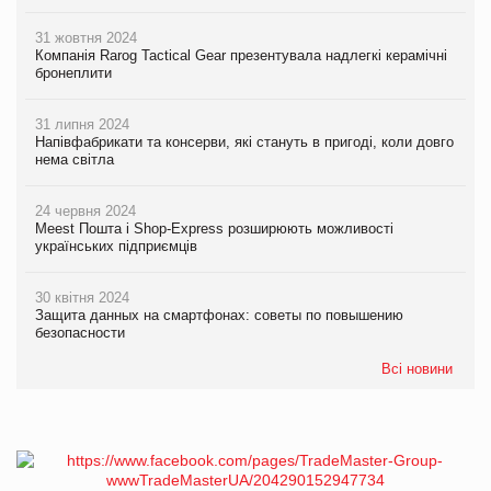
31 жовтня 2024
Компанія Rarog Tactical Gear презентувала надлегкі керамічні
бронеплити
31 липня 2024
Напівфабрикати та консерви, які стануть в пригоді, коли довго
нема світла
24 червня 2024
Meest Пошта і Shop-Express розширюють можливості
українських підприємців
30 квітня 2024
Защита данных на смартфонах: советы по повышению
безопасности
Всі новини