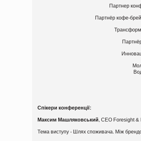
Партнер кон
Партнёр кофе-брей
Трансформ
Партнё
Инновац
Мол
Во
Спікери конференції:
Максим Машляковський
, CEO Foresight & P
Тема виступу - Шлях споживача. Між брендо