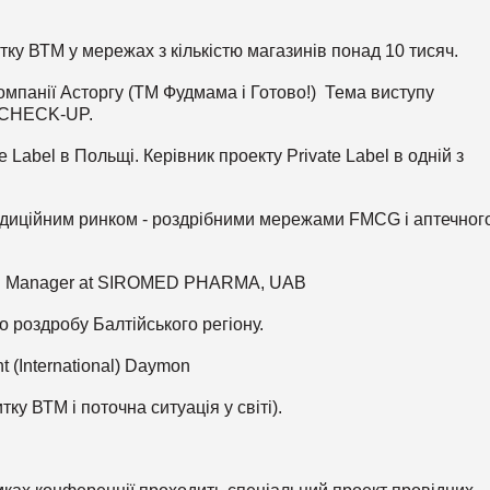
тку ВТМ у мережах з кількістю магазинів понад 10 тисяч.
компанії Асторгу (ТМ Фудмама і Готово!) Тема виступу
. CHECK-UP.
 Label в Польщі. Керівник проекту Private Label в одній з
традиційним ринком - роздрібними мережами FMCG і аптечног
bel Manager at SIROMED PHARMA, UAB
о роздробу Балтійського регіону.
t (International) Daymon
ку ВТМ і поточна ситуація у світі).