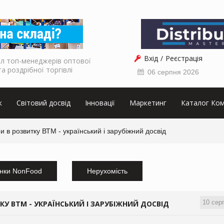
Вхід
Реєстрація
л топ-менеджерів оптової
та роздрібної торгівлі
06 серпня 2026
к
Світовий досвід
Інновації
Маркетинг
Каталог Ком
ри в розвитку ВТМ - український і зарубіжний досвід
нки NonFood
Нерухомість
10 сер
ТКУ ВТМ - УКРАЇНСЬКИЙ І ЗАРУБІЖНИЙ ДОСВІД