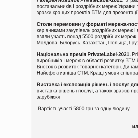
Галерея новинок PrivateLabel-2021.
У рам
постачальників і роздрібних мереж України 
зразки кращих проектів ВТМ для презентаці
Столи перемовин у форматі мережа-пос
керівниками закупівель роздрібних мереж і
взяли участь понад 5500 роздрібних мереж і
Молдова, Білорусь, Казахстан, Польща, Груз
Національна премія PrivateLabel-2021.
Pr
виробників і мереж в області розвитку ВТМ і
Внесок в розвиток товарної категорії. Динам
Найефективніша СТМ. Кращі умови співпра
Виставка і експозиція рішень і послуг дл
виставка рішень і послуг, а також зразків пр
зарубіжжя.
Вартість участі 5800 грн за одну людину
ил