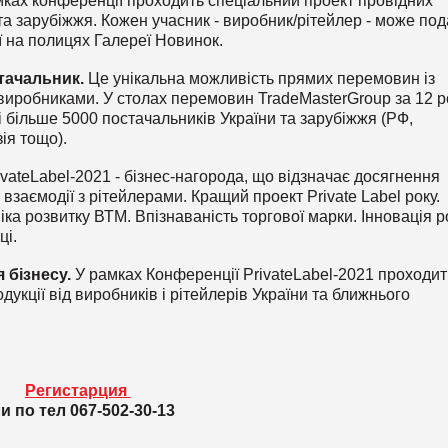
ках конференції проходить спеціальний проект провідних
та зарубіжжя. Кожен учасник - виробник/рітейлер - може под
ї на полицях Галереї Новинок.
тачальник.
Це унікальна можливість прямих перемовин із
 виробниками. У столах перемовин TradeMasterGroup за 12 р
 більше 5000 постачальників України та зарубіжжя (РФ,
ія тощо).
ivateLabel-2021 - бізнес-нагорода, що відзначає досягнення
 взаємодії з рітейлерами. Кращий проект Private Label року.
іка розвитку ВТМ. Впізнаваність торгової марки. Інновація р
ці.
я бізнесу.
У рамках Конференції PrivateLabel-2021 проходит
одукції від виробників і рітейлерів України та ближнього
Регистарция
и по тел 067-502-30-13