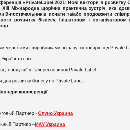
ференція «PrivateLabel-2021: Нові вектори в розвитку 
 XIII Міжнародна щорічна практична зустріч, яка доз
аній-постачальників почати та/або продовжити співп
ного розвитку бізнесу. Ініціатором і організатором 
oup.
ми мережами і виробниками по запуску товарів під Private La
Україні та світі.
ці продукції в Галереї новинок Private Label.
и для розвитку бізнесу по Private Label.
Парнери конференції
нговый Партнер -
Слуно Украина
ьный Партнёр –
MAY
Украина