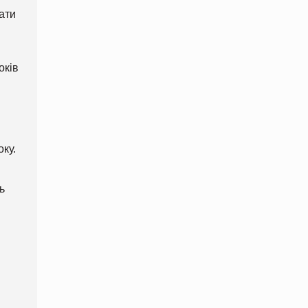
ати
оків
оку.
ь