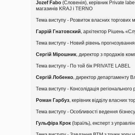
Jozef Fabo
(Словенія), керівник Private la
магазинів KRAJ і TERNO
Тема виступу - Розвиток власних торгових м
Гаррій Гнатовский
, архітектор Рішень «Сл
Тема виступу - Новий рівень прогнозування
Сергій Мірошник
, директор з продажів комп
Тема виступу - По той бік PRIVATE LABEL
Сергій Лобенко
, директор департаменту В
Тема виступу - Консолідація регіонального 
Роман Гарбуз
, керівник відділу власних т
Тема виступу - Особливості ведення бізнесу
Гульфіра Крок
(Ізраїль), експерт з управлі
Тема виступу - Завдання ВТМ з точки зору 