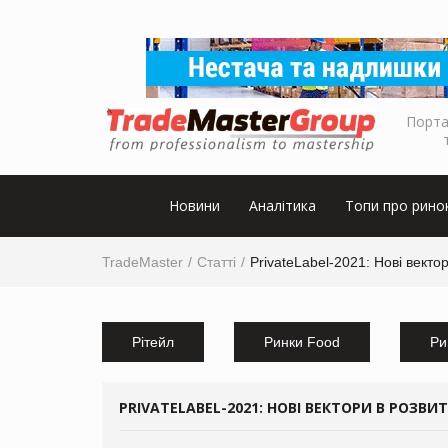
Порта
Новини
Аналітика
Топи про рино
TradeMaster
Статті
PrivateLabel-2021: Нові векто
Рітейл
Ринки Food
Ри
PRIVATELABEL-2021: НОВІ ВЕКТОРИ В РОЗВИ