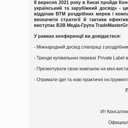
8 вересня 2021 року в Києві пройде Кон
український та зарубіжний досвід» - це
відділам ВТМ роздрібних мереж і комп
визначити стратегії й тактики ефектив
виступає B2B Медіа-Група TradeMasterGr
У рамках конференції ви довідаєтеся:
- Міжнародний досвід співпраці з роздрібни
- Тренди купівельних переваг Private Label в 
- Презентувати свою компанію на міні-вистав
- Отримати ідеї та нові практичні інструмент
Ит Консалти
Официал