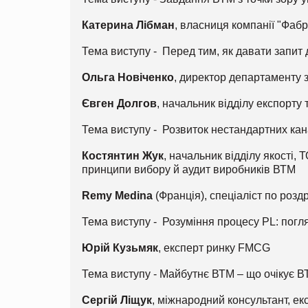
Катерина Лібман
, власниця компанії "Фаб
Тема виступу - Перед тим, як давати запит 
Ольга Новіченко
, директор департаменту 
Євген Долгов
, начальник відділу експорту
Тема виступу - Розвиток нестандартних кана
Костянтин Жук
, начальник відділу якості,
принципи вибору й аудит виробників ВТМ
Remy Medina
(Франція), спеціаліст по роз
Тема виступу - Розуміння процесу PL: погля
Юрій Кузьмяк
, експерт ринку FMCG
Тема виступу - Майбутнє ВТМ – що очікує В
Сергій Ліщук
, міжнародний консультант, екс