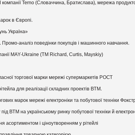
bel компанії Terno (Словаччина, Братислава), мережа продукт
арок в Європі.
унь Україна»
. Промо-аналіз поведінки покупців і машинного навчання.
анії MAY-Ukraine (ТМ Richard, Curtis, Mayskiy)
ласної торгової марки мережі супермаркетів РОСТ
рітейла для реалізації складних проектів ВТМ.
оргових марок мережі електроніки та побутової техніки Фокст
 під ВТМ на українському ринку побутової техніки й електрон
ння асортиментом і ціноутворенням у рітейлі
управління товарною категорією.