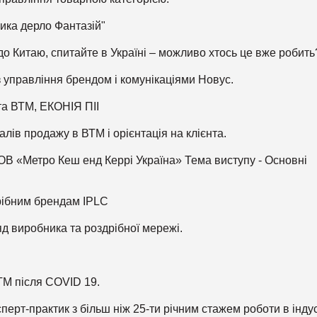
рика дерло Фантазій"
до Китаю, спитайте в Україні – можливо хтось це вже робить
з управління брендом і комунікаціями Новус.
 та ВТМ, ЕКОНІЯ ПІІ
лів продажу в ВТМ і орієнтація на клієнта.
 ТОВ «Метро Кеш енд Керрі Україна» Тема виступу - Основні
дрібним брендам IPLC
д виробника та роздрібної мережі.
ТМ після COVID 19.
перт-практик з більш ніж 25-ти річним стажем роботи в індус