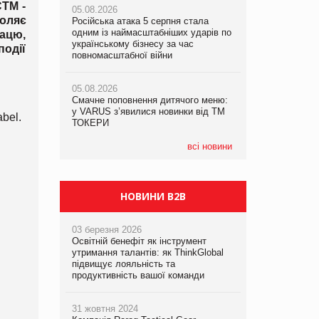
СТМ -
05.08.2026
рекламі екологічних продуктів
воляє
Російська атака 5 серпня стала
одним із наймасштабніших ударів по
05.08.2026
рацю,
05.08.2026
українському бізнесу за час
Сергій Лісунов про заморожені
події
AstraZeneca обговорює найбільшу
повномасштабної війни
хлібобулочні вироби на
угоду десятиліття
PrivateLabel&FMCG Master 2026
05.08.2026
Смачне поповнення дитячого меню:
04.08.2026
у VARUS з’явилися новинки від ТМ
Через атаку РФ у Дніпрі пошкоджено
bel.
ТОКЕРИ
склад шоколаду Millennium
всі новини
НОВИНИ B2B
03 березня 2026
Освітній бенефіт як інструмент
утримання талантів: як ThinkGlobal
підвищує лояльність та
продуктивність вашої команди
31 жовтня 2024