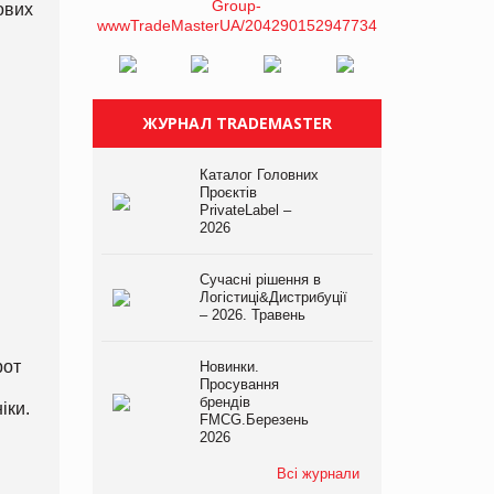
ових
ЖУРНАЛ TRADEMASTER
Каталог Головних
Проєктів
PrivateLabel –
2026
Сучасні рішення в
Логістиці&Дистрибуції
– 2026. Травень
рот
Новинки.
Просування
брендів
іки.
FMCG.Березень
2026
Всі журнали