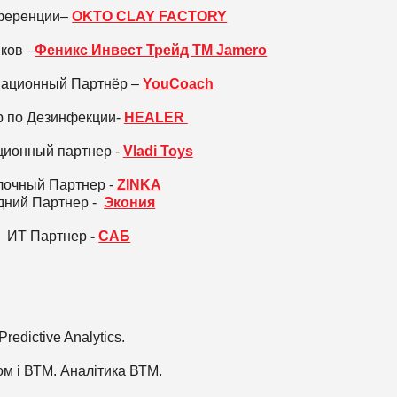
ференции–
OKTO CLAY FACTORY
ков –
Феникс Инвест Трейд ТМ Jamero
ационный Партнёр –
YouCoach
р
по
Дезинфекции
-
HEALER
ионный партнер -
Vladi Toys
очный Партнер -
ZINKA
дний Партнер -
Экония
ИТ Партнер
-
САБ
redictive Analytics.
м і ВТМ. Аналітика ВТМ.