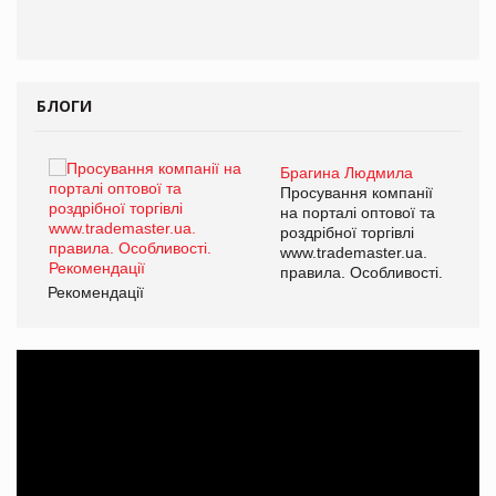
БЛОГИ
Брагина Людмила
ї
Просування компанії
а
на порталі оптової та
роздрібної торгівлі
www.trademaster.ua.
і.
правила. Особливості.
Рекомендації
Ре