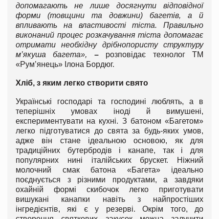
допомагають не лише досягнути відповідної
форми (товщини та довжини) багетів, а й
впливають на властивості тіста. Правильно
виконаний процес розкачування тіста допомагає
отримати необхідну дрібнопористу структуру
м’якуша багета»,
–
розповідає технолог ТМ
«Рум’янець» Ілона Бордюг.
Хліб, з яким легко створити свято
Українські господарі та господині люблять, а в
теперішніх умовах іноді й вимушені,
експериментувати на кухні. З батоном «Багетом»
легко підготуватися до свята за будь-яких умов,
адже він стане ідеальною основою, як для
традиційних бутербродів і канапе, так і для
популярних нині італійських брускет. Ніжний
молочний смак батона «Багета» ідеально
поєднується з різними продуктами, а завдяки
охайній формі скибочок легко приготувати
вишукані канапки навіть з найпростіших
інгредієнтів, які є у резерві. Окрім того, до
створення святкових закусок можна залучити