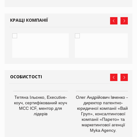
КРАЩІ КОМПАНІЇ
ОСОБИСТОСТІ
Тетяна Ільєнко, Executive-
Олег Андрійович Івченко —
коуч, сертифікований коуч
директор патентно-
МСС ICF, ментор для
юридичної компанії «Вайз
лідерів
Груп», консалтингової
компанії «Парето» та
маркетингової агенції
,
Myka Agency.
ОВ