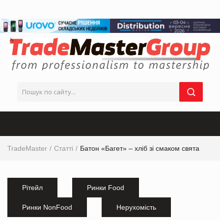
TradeMaster
Статті
Батон «Багет» – хліб зі смаком свята
Рітейл
Ринки Food
Ринки NonFood
Нерухомість