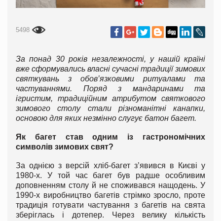
5498
За понад 30 років незалежності, у нашій країні
вже сформувались власні сучасні традиції зимових
святкувань з обов’язковими ритуалами та
частуваннями. Поряд з мандаринами та
ігристим, традиційним атрибутом святкового
зимового столу стали різноманітні канапки,
основою для яких незмінно слугує батон багет.
Як багет став одним із гастрономічних
символів зимових свят?
За однією з версій хліб-багет з’явився в Києві у
1980-х. У той час багет був радше особливим
доповненням столу й не споживався нащодень. У
1990-х виробництво багетів стрімко зросло, проте
традиція готувати частування з багетів на свята
зберіглась і дотепер. Через велику кількість