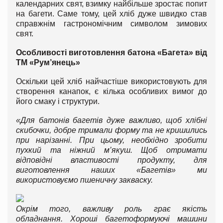
календарних свят, взимку найбільше зростає попит
на багети. Саме тому, цей хліб дуже швидко став
справжнім гастрономічним символом зимових
свят.
Особливості виготовлення батона «Багета» від
ТМ «Рум’янець»
Оскільки цей хліб найчастіше використовують для
створення канапок, є кілька особливих вимог до
його смаку і структури.
«Для батонів багетів дуже важливо, щоб хлібні
скибочки, добре тримали форму та не кришились
при нарізанні. При цьому, необхідно зробити
пухкий та ніжний м’якуш. Щоб отримати
відповідні властивості продукту, для
виготовлення наших «Багетів» ми
використовуємо пшеничну закваску.
Окрім того, важливу роль грає якість
обладнання. Хороші багетоформуючі машини