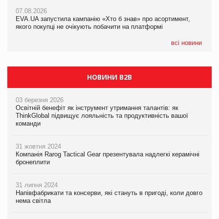
Франція заборонила рекламні дзвінки без згоди клієнтів
07.08.2026
EVA.UA запустила кампанію «Хто б знав» про асортимент,
05.08.2026
якого покупці не очікують побачити на платформі
Мережа супермаркетів VARUS купує мережу магазинів
формату convenience store КОЛО: об’єднана компанія
налічуватиме 374 магазини
всі новини
НОВИНИ B2B
03 березня 2026
Освітній бенефіт як інструмент утримання талантів: як
ThinkGlobal підвищує лояльність та продуктивність вашої
команди
31 жовтня 2024
Компанія Rarog Tactical Gear презентувала надлегкі керамічні
бронеплити
31 липня 2024
Напівфабрикати та консерви, які стануть в пригоді, коли довго
нема світла