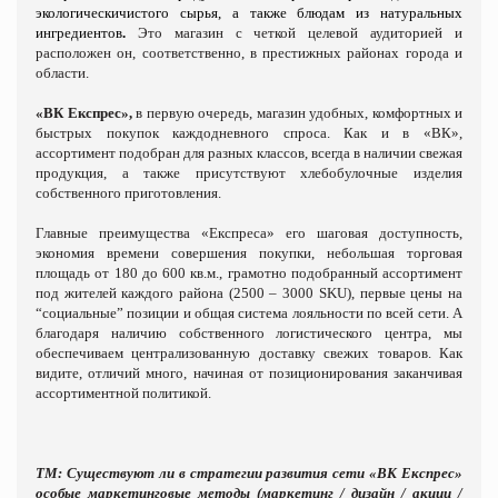
экологическичистого сырья
, а также блюдам
из натуральных
ингредиентов
.
Это магазин с четкой целевой аудиторией и
расположен он, соответственно, в престижных районах города и
области.
«ВК Експрес»,
в первую очередь, магазин удобных, комфортных и
быстрых покупок каждодневного спроса. Как и в «ВК»,
ассортимент подобран для разных классов, всегда в наличии свежая
продукция, а также присутствуют хлебобулочные изделия
собственного приготовления.
Главные преимущества «Експреса» его шаговая доступность,
экономия времени совершения покупки, небольшая торговая
площадь от 180 до 600 кв.м., грамотно подобранный ассортимент
под жителей каждого района (2500 – 3000 SKU), первые цены на
“социальные” позиции и общая система лояльности по всей сети. А
благодаря наличию собственного логистического центра, мы
обеспечиваем централизованную доставку свежих товаров. Как
видите, отличий много, начиная от позиционирования заканчивая
ассортиментной политикой.
ТМ: Существуют ли в стратегии развития сети «ВК Експрес»
особые маркетинговые методы (маркетинг / дизайн / акции /