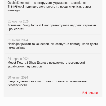
Освітній бенефіт як інструмент утримання талантів: як
ThinkGlobal підвищує лояльність та продуктивність вашої
команди
31 жовтня 2024
Компанія Rarog Tactical Gear презентувала надлегкі керамічні
бронеплити
31 липня 2024
Напівфабрикати та консерви, які стануть в пригоді, коли довго
нема світла
24 червня 2024
Meest Пошта і Shop-Express розширюють можливості
українських підприємців
30 квітня 2024
Защита данных на смартфонах: советы по повышению
безопасности
Всі новини