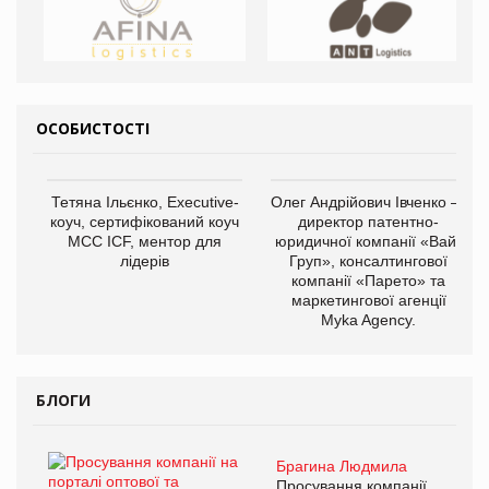
ОСОБИСТОСТІ
Тетяна Ільєнко, Executive-
Олег Андрійович Івченко —
коуч, сертифікований коуч
директор патентно-
МСС ICF, ментор для
юридичної компанії «Вайз
лідерів
Груп», консалтингової
компанії «Парето» та
маркетингової агенції
Myka Agency.
БЛОГИ
Брагина Людмила
Просування компанії