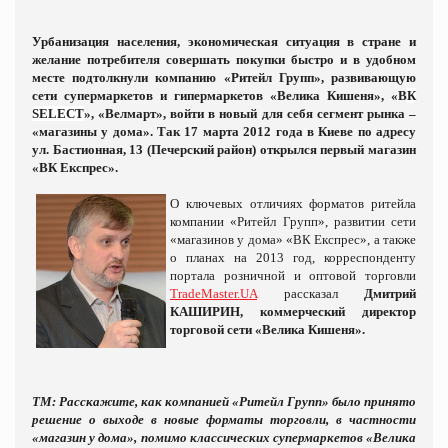
Урбанизация населения, экономическая ситуация в стране и
желание потребителя совершать покупки быстро и в удобном
месте подтолкнули компанию «Ритейл Групп», развивающую
сети супермаркетов и гипермаркетов
«Велика Кишеня», «В
К
SELECT
», «Велмарт», войти в новый для себя сегмент рынка –
«магазины у дома». Так 17 марта 2012 года в Киеве по адресу
ул. Бастионная, 13 (Печерский район) открылся первый магазин
«ВК Експрес».
О ключевых отличиях форматов ритейла
компании «Ритейл Групп», развитии сети
«магазинов у дома» «ВК Експрес», а также
о планах на 2013 год, корреспонденту
портала розничной и оптовой торговли
TradeMaster.UA
рассказал
Дмитрий
КАШИРИН, коммерческий директор
торговой сети «Велика Кишеня».
ТМ: Расскажите, как компанией «Ритейл Групп» было принято
решение о выходе в новые форматы торговли, в частности
«магазин у дома», помимо классических супермаркетов «Велика