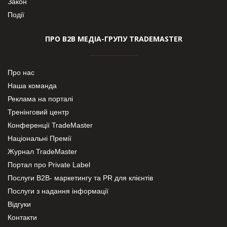
Закон
Події
ПРО В2В МЕДІА-ГРУПУ TRADEMASTER
Про нас
Наша команда
Реклама на порталі
Тренінговий центр
Конференції TradeMaster
Національні Премії
Журнал TradeMaster
Портал про Private Label
Послуги В2В- маркетингу та PR для клієнтів
Послуги з надання інформації
Відгуки
Контакти