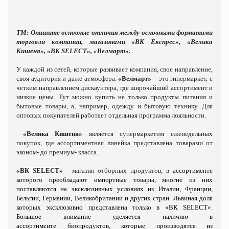
ТМ: Опишите основные отличия между основными форматами
торговли компании, магазинами «ВК Експрес», «Велика
Кишеня», «В
К SELECT
», «Велмарт».
У каждой из сетей, которые развивает компания, свое направление,
своя аудитория и даже атмосфера.
«Велмарт»
– это гипермаркет, с
четким направлением дискаунтера, где широчайший ассортимент и
низкие цены. Тут можно купить не только продукты питания и
бытовые товары, а, например, одежду и бытовую технику. Для
оптовых покупателей работает отдельная программа лояльности.
«Велика Кишеня»
является супермаркетом еженедельных
покупок, где ассортиментная линейка представлена товарами от
эконом- до премиум- класса.
«В
К SELECT
»
- магазин отборных продуктов, в
ассортименте
которого преобладают
импортные товары
, многие из них
поставляются на эксклюзивных условиях
из Италии, Франции,
Бельгии, Германии, Великобритании
и других стран. Львиная доля
которых эксклюзивно представлена только в «ВК SELECT».
Большое внимание уделяется наличию в
ассортименте
биопродуктов
, которые производятся
из