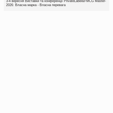
3-4 вересня Виставки та конференції PrivateLabel&FMCG Master-
2026: Власна марка - Власна перевага