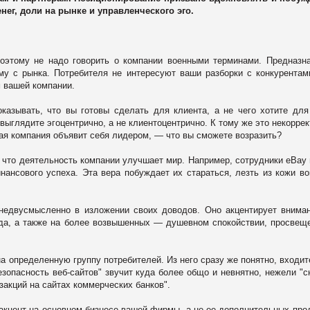
нег, доли на рынке и управленческого эго.
оэтому не надо говорить о компании военными терминами. Предназн
у с рынка. Потребителя не интересуют ваши разборки с конкурентам
м вашей компании.
казывать, что вы готовы сделать для клиента, а не чего хотите для
выглядите эгоцентрично, а не клиентоцентрично. К тому же это некорре
гая компания объявит себя лидером, — что вы сможете возразить?
 что деятельность компании улучшает мир. Например, сотрудники eBay 
ансового успеха. Эта вера побуждает их стараться, лезть из кожи в
недвусмысленно в изложении своих доводов. Оно акцентирует внима
ода, а также на более возвышенных — душевном спокойствии, просвещ
а определенную группу потребителей. Из него сразу же понятно, входит
езопасность веб-сайтов" звучит куда более общо и невнятно, нежели "с
акций на сайтах коммерческих банков".
 акцент на основном бизнесе вашей фирмы, а не ее дополнительных про