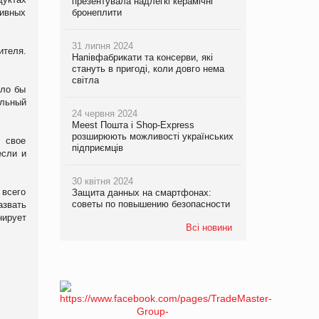
презентувала надлегкі керамічні
сивных
бронеплити
31 липня 2024
ителя.
Напівфабрикати та консерви, які
стануть в пригоді, коли довго нема
світла
ыло бы
альный
24 червня 2024
Meest Пошта і Shop-Express
розширюють можливості українських
 свое
підприємців
если и
30 квітня 2024
 всего
Защита данных на смартфонах:
советы по повышению безопасности
азвать
нирует
Всі новини