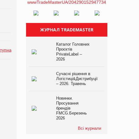
ЖУРНАЛ TRADEMASTER
Каталог Головних
Проєктів
тупна
PrivateLabel –
2026
Сучасні рішення в
Логістиці&Дистрибуції
– 2026. Травень
Новинки.
Просування
брендів
FMCG.Березень
2026
Всі журнали