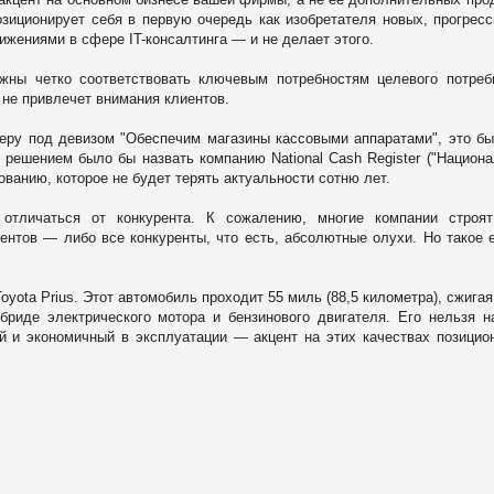
озиционирует себя в первую очередь как изобретателя новых, прогрес
ижениями в сфере IT-консалтинга — и не делает этого.
ны четко соответствовать ключевым потребностям целевого потреб
 не привлечет внимания клиентов.
еру под девизом "Обеспечим магазины кассовыми аппаратами", это б
решением было бы назвать компанию National Cash Register ("Национ
ованию, которое не будет терять актуальности сотню лет.
отличаться от конкурента. К сожалению, многие компании строят
рентов — либо все конкуренты, что есть, абсолютные олухи. Но такое 
ota Prius. Этот автомобиль проходит 55 миль (88,5 километра), сжигая
ибриде электрического мотора и бензинового двигателя. Его нельзя н
 и экономичный в эксплуатации — акцент на этих качествах позицио