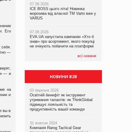
07.08.2026
ICE BOSS цього літа! Новинка
06.08.2026
07.08.2026
морозива від власної ТМ Varto вже у
Смачна новинка для хвостатих: у
Франція заборонила рекламні дзвінки
VARUS
VARUS з’явилися паучі Varto Paw
без згоди клієнтів
expert від власної ТМ Varto!
ачение
и. Его
07.08.2026
EVA.UA запустила кампанію «Хто б
05.08.2026
знав» про асортимент, якого покупці
Мережа супермаркетів VARUS купує
не очікують побачити на платформі
мережу магазинів формату
 себя.
convenience store КОЛО: об’єднана
ктно —
компанія налічуватиме 374 магазини
всі новини
верят,
он — и
НОВИНИ B2B
ние на
03 березня 2026
ении и
Освітній бенефіт як інструмент
утримання талантів: як ThinkGlobal
підвищує лояльність та
продуктивність вашої команди
е вы в
низить
31 жовтня 2024
Компанія Rarog Tactical Gear
дуктах