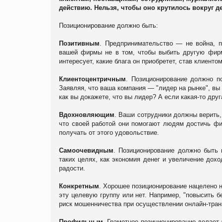
действию. Нельзя, чтобы оно крутилось вокруг де
Позиционирование должно быть:
Позитивным
. Предпринимательство — не война, п
вашей фирмы не в том, чтобы выбить другую фирм
интересует, какие блага он приобретет, став клиенто
Клиентоцентричным
. Позиционирование должно по
Заявляя, что ваша компания — "лидер на рынке", вы 
как вы докажете, что вы лидер? А если какая-то дру
Вдохновляющим
. Ваши сотрудники должны верить,
что своей работой они помогают людям достичь фин
получать от этого удовольствие.
Самоочевидным
. Позиционирование должно быть 
таких целях, как экономия денег и увеличение дох
радости.
Конкретным
. Хорошее позиционирование нацелено н
эту целевую группу или нет. Например, "повысить б
риск мошенничества при осуществлении онлайн-транз
Профильным
. Грамотное позиционирование делает