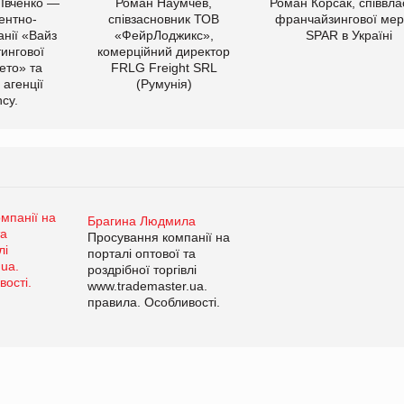
 Івченко —
Роман Наумчев,
Роман Корсак, співвла
ентно-
співзасновник ТОВ
франчайзингової мер
нії «Вайз
«ФейрЛоджикс»,
SPAR в Україні
тингової
комерційний директор
ето» та
FRLG Freight SRL
 агенції
(Румунія)
cy.
Брагина Людмила
Просування компанії на
порталі оптової та
роздрібної торгівлі
www.trademaster.ua.
правила. Особливості.
Рекомендації