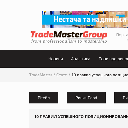
Порта
Новини
Аналітика
Топи про рино
TradeMaster
Статті
10 правил успешного позици
Рітейл
Ринки Food
Ри
10 ПРАВИЛ УСПЕШНОГО ПОЗИЦИОНИРОВАНИ