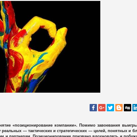
онятие «позиционирование компании». Помимо завоевания выигр
 реальных — тактических и стратегических — целей, понятных и б
ам и партнерам. Позиционирование призвано вдохновлять и побуж