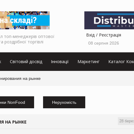
Вхід
Реєстрація
л топ-менеджерів оптової
та роздрібної торгівлі
08 серпня 2026
к
Світовий досвід
Інновації
Маркетинг
Каталог Ком
онирования на рынке
нки NonFood
Нерухомість
28 бере
Я НА РЫНКЕ